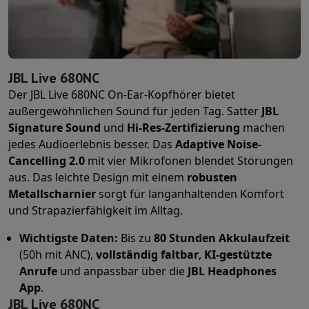
Schutz
iPhone Hülle
Samsung Hülle
Universelle Schutzhülle
iPhone
Nachladen
Powerbank
Ladegerät
Ladegeräte für das Auto
Apple L
Telefonie-Zubehör
Speicherkarte
Kabel
Autohalterung
Verschieden
Zahlungsterminals
SumUp
JBL Live 680NC
GSM
Alle GSM
Emporia GSM
GSM Nokia
Der JBL Live 680NC On-Ear-Kopfhörer bietet
Festnetztelefone
Alle Festnetztelefone
Gigaset-Telefone
außergewöhnlichen Sound für jeden Tag. Satter
JBL
Navigationssystem
Navigation Auto
Radarwarner Coyote
Fahrrad-
Signature Sound
und
Hi-Res-Zertifizierung
machen
Verschiedenes
Walkie-Talkies
Mobile Fotodrucker
jedes Audioerlebnis besser. Das
Adaptive Noise-
Computer & Büro
Cancelling 2.0
mit vier Mikrofonen blendet Störungen
Laptop & Notebook
Laptop
Ultra-portabler Computer
2-in-1-Com
aus. Das leichte Design mit einem
robusten
Desktop-Computer
Desktop-Computer
All-in-One-Computer
Apple
Metallscharnier
sorgt für langanhaltenden Komfort
PC Gaming
Gaming-Bereich
Laptop Gaming
PC Gamer
PC RTX 50 Se
und Strapazierfähigkeit im Alltag.
Tablette & E-Reader
Tablette
E-Reader
Apple iPad
Samsung Galax
Drucker & Scanner
Drucker
HP Instant Ink
Tintenstrahldrucker
Lase
Wichtigste Daten:
Bis zu
80 Stunden Akkulaufzeit
Netzwerk
FRITZ!
IP-Kameras
(50h mit ANC),
vollständig faltbar
,
KI-gestützte
Peripheriegerät
PC-Bildschirm
Tastatur
Maus
PC-Headsets
Projekto
Anrufe
und anpassbar über die
JBL Headphones
Arbeitsspeicher & Speicher
Festplatte
Solid State Drive (SSD)
Spei
App
.
Software
Operating system
Andere
JBL Live 680NC