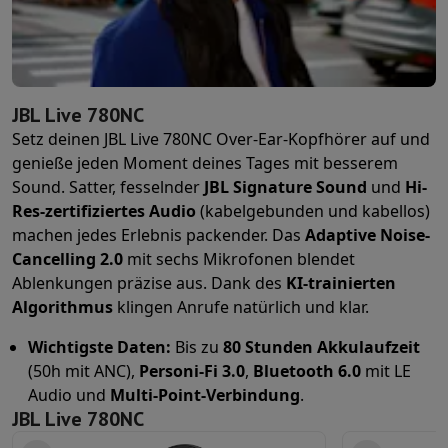
Öfen
Multifunktionaler Einbaubackofen
Dampfofen
XL-Backofen 
Kochfelder
Alle Kochplatten
Induktionskochfeld
Glaskeramik-Koch
Abzugshauben
Alle Abzugshauben
Dekorative Abzugshaube
Unterf
Einbau-Mikrowelle
Einbau-Mikrowelle
Einbau-Kombi-Mikrowelle
Einbau-Waschmaschinen
Einbau-Waschmaschine
JBL Live 780NC
Andere Einbaugeräte
Einbau-Kaffee- & Espressomaschine
Wärmes
Setz deinen JBL Live 780NC Over-Ear-Kopfhörer auf und
Küche & Tischkultur
genieße jeden Moment deines Tages mit besserem
Küchenmaschine & Mixer
Mixer
Soupmaker
Blender
Küchenmaschin
Sound. Satter, fesselnder
JBL Signature Sound
und
Hi-
Frühstück
Brotbackautomat
Toaster
Juicer
Eierkocher
Joghurtbereit
Res-zertifiziertes Audio
(kabelgebunden und kabellos)
Snacks
Fritteuse
Airfryer
Sandwichmaschine
Waffeleisen
Zubehör Sn
machen jedes Erlebnis packender. Das
Adaptive Noise-
Desserts
Chocolatier
Eismaschine & Eiskocher
Crêpe-Pfanne
Cancelling 2.0
mit sechs Mikrofonen blendet
Indoor-Garten
Click & Grow
Kräuter & Zubehör
Ablenkungen präzise aus. Dank des
KI-trainierten
Kaffee & Tee
Kaffeemaschine
Espressomaschine
De'Longhi Espre
Algorithmus
klingen Anrufe natürlich und klar.
Getränk
Sprudelnde Getränkemaschine
Bierzapfanlage
Karaffe mit 
Küchengeräte
Dörrgeräte
Nudelmaschine
Slow Cooker
Dampfgarer
Wichtigste Daten:
Bis zu
80 Stunden Akkulaufzeit
Spaß beim Kochen
Grills
Gourmet-Geräte
Raclette
Fondue
Plancha
(50h mit ANC),
Personi-Fi 3.0
,
Bluetooth 6.0
mit LE
Am Tisch
Tischkultur
Tischdekoration
Audio und
Multi-Point-Verbindung
.
Cook'in Style
JBL Live 780NC
Kochen
Pfanne
Pfannen
Ofengerichte