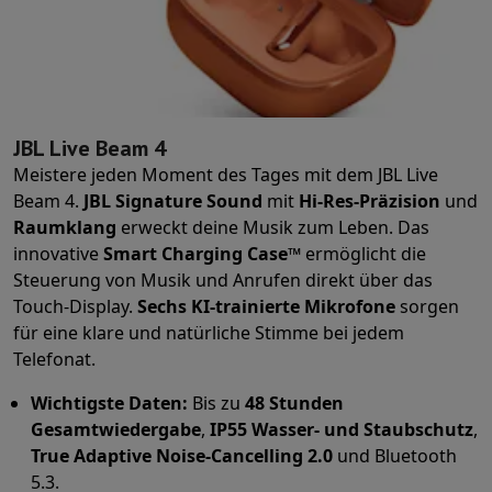
Sport, Gaming & Haustechnik
Home & Domotica
Smart Home
Sicherheit & Schutz
IP-Kameras
W
Verbundene Uhren
Smartwatch
Apple Watch
Samsung Galaxy Watc
Elektrische Mobilität
Gesamte Elektromobilität
E Scooter und Ele
Smart Toys
Virtual-Reality-Kopfhörer
Drohne
DJI-Drohnen
Gaming Konsole
Spielkonsolen
Refurbished Konsolen
Controller
Spi
JBL Live Beam 4
Sport Zubehör
Sport Kopfhörer
Meistere jeden Moment des Tages mit dem JBL Live
Batterien & Elektrizität
Akkus
Ladegerät für Akkus
Steckdosen
Ste
Beam 4.
JBL Signature Sound
mit
Hi-Res-Präzision
und
Infos & Beratung
Raumklang
erweckt deine Musik zum Leben. Das
Warum HiFi wählen
innovative
Smart Charging Case™
ermöglicht die
Kostenlose Lieferung
10 Verkaufsstellen
Zufrieden oder Geld zur
Steuerung von Musik und Anrufen direkt über das
Unsere Dienstleistungen
Kostenlose Lieferung
Abholung im Gesch
Touch-Display.
Sechs KI-trainierte Mikrofone
sorgen
Kundenservice
Reparieren Sie Ihr Gerät
Überprüfen Sie Ihre Lieferz
für eine klare und natürliche Stimme bei jedem
Häufig gestellte Fragen
Kann ich mit der HIFI International Mast
Telefonat.
Wichtigste Daten:
Bis zu
48 Stunden
Gesamtwiedergabe
,
IP55 Wasser- und Staubschutz
,
True Adaptive Noise-Cancelling 2.0
und Bluetooth
5.3.