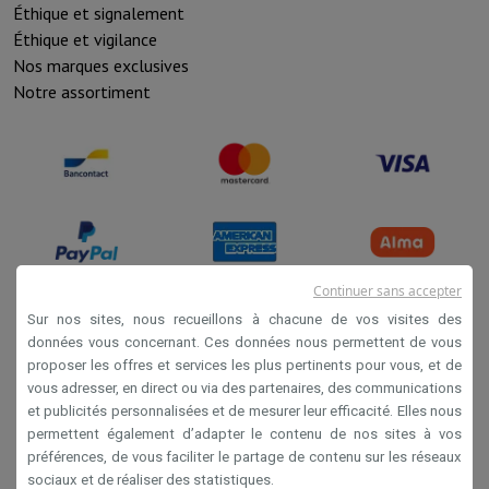
Sport, Gaming & Domotique
Éthique et signalement
Home & Domotica
Smart Home
Sécurité & Protection
Caméras de
Éthique et vigilance
Montres connectées
Smartwatch
Apple Watch
Samsung Galaxy Wa
Nos marques exclusives
Mobilité électrique
Toute la mobilité électrique
Trottinette électr
Notre assortiment
Smart Toys
Casque de réalité virtuelle
Drone
Drones DJI
Gaming Console
Consoles de Jeu
Consoles reconditionnées
Contrôl
Accessoires de Sport
Écouteurs de Sport
Batterie & Électricité
Batteries
Chargeur pour batteries
Prises de 
Info & Conseils
Pourquoi choisir HiFi
Livraison offerte
10 points de vente
Satisfait ou remboursé
Payer 
Continuer sans accepter
Nos services
Livraison offerte
Retrait en magasin
Installation gro
Sur nos sites, nous recueillons à chacune de vos visites des
Service client
Réparation de votre appareil
Vérifiez votre heure de 
données vous concernant. Ces données nous permettent de vous
Conditions de vente
Foire aux questions
Puis-je acheter à crédit avec la Mastercard HI
proposer les offres et services les plus pertinents pour vous, et de
Privacy
vous adresser, en direct ou via des partenaires, des communications
et publicités personnalisées et de mesurer leur efficacité. Elles nous
Disclaimer
permettent également d’adapter le contenu de nos sites à vos
Cookies
préférences, de vous faciliter le partage de contenu sur les réseaux
sociaux et de réaliser des statistiques.