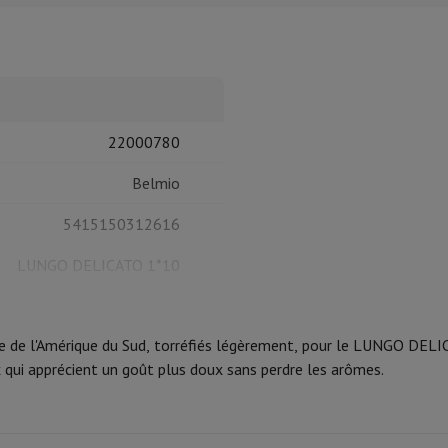
tres de cuisson
cher & Couper
Cuillères de cuisine
Mélanger & Mesurer
Moulins de cu
22000780
Belmio
5415150312616
à dents
LUNGO DELICATO 1*10
 soufflante
Dyson Airwrap
Dyson Corrale
Dyson Supersonic
ondeuse à barbe
Tondeuse nez-oreilles
Têtes de rasage
e de l'Amérique du Sud, torréfiés légèrement, pour le LUNGO DELIC
x qui apprécient un goût plus doux sans perdre les arômes.
épaules
Massage de corps
Thermomètre
Couverture chauffante