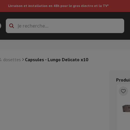
Livraison et installation en 48h pour le gros électro et la TV*
s à laver
Cadres de superposition et socles
boxes
Réfrigérateur encastrable
& dosettes
Capsules - Lungo Delicato x10
re
Produi
ai
Aspirateur à main
Aspirateur robot
Aspirateur multifonctions
Aspir
 tondeuse
Nettoyeur à vapeur
Nettoyeur de sols & tapis
Produits d
epasseuse
Planche à repasser
Accessoires
ircooler
Humidificateur
Déshumidificateur
Chauffage d'appoint
Traite