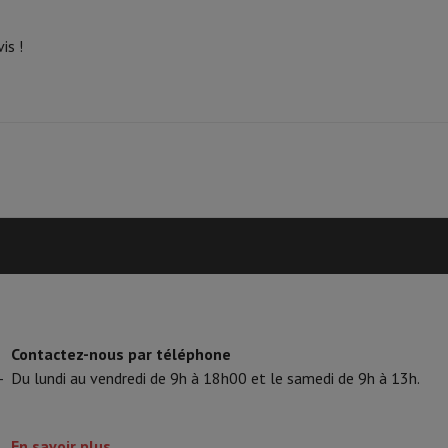
Phone Air
Smartphones Samsung
Samsung Galaxy S25
Samsung Galax
one reconditionnés
Samsung reconditionnés
is !
xy Watch
Garmin
Activity Tracker
le
Protection d'écran iPhone
Protection d'écran Samsung
 Apple
ivers
Kit mains libre
t
ar Coyote
Navigation Vélo
rtable
Ordinateur 2-en-1
Ordinateur Portable Gaming
Apple MacBoo
en-Un
Apple iMac
PC Gamer
amer
PC RTX 50 Series
Ecran gaming
Souris gaming
Chaises gaming
Ta
Contactez-nous par téléphone
alaxy Tab
Tablettes reconditionnées
-
Du lundi au vendredi de 9h à 18h00 et le samedi de 9h à 13h.
s jet d'encre
Imprimantes laser
Epson EcoTank
Imprimantes photo 
cam
Enceintes PC
En savoir plus