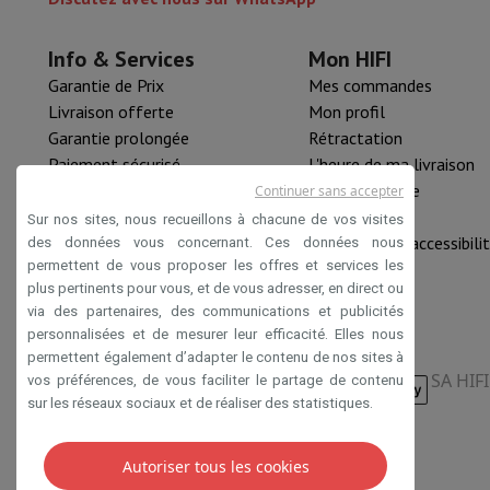
Mémoire & Stockage
Disque dur
Solid State Drive (SSD)
Carte
Logiciel
Système d'exploitation (OS)
Autres
Info & Services
Mon HIFI
Accessoires
Housses, sacs & sacoches
Protections Tablettes
Garantie de Prix
Mes commandes
Télévision & Audio
Livraison offerte
Mon profil
Télévision
Toutes les télévisions
TV Samsung
TV LG
TV Sony
T
Garantie prolongée
Rétractation
Appareils périphériques
Home Cinema
Barre de Son
Lecteur D
Paiement sécurisé
L'heure de ma livraison
Enceintes
Enceintes sans fil
Enceinte Hi-Fi
Enceinte WiFi
Encei
HIFI B2B
Pièce détachée
Continuer sans accepter
Casques & Écouteurs
Tous les écouteurs et casques
Apple A
Mastercard™ HIFI international
Nouveautés
Sur nos sites, nous recueillons à chacune de vos visites
En route
Lecteur DVD Portable
Lecteur CD Portable
Enceinte
Rachat HIFI
Déclaration d'accessibili
des données vous concernant. Ces données nous
Audio domestique
Chaîne Hifi
Amplificateur
Platine
Lecteur C
permettent de vous proposer les offres et services les
Supports
Tous les Supports
Mobilier TV
Supports TV
Supports 
plus pertinents pour vous, et de vous adresser, en direct ou
Accessoires
Câbles audio & vidéo
Accessoires audio
Accessoir
via des partenaires, des communications et publicités
Photo & Vidéo
personnalisées et de mesurer leur efficacité. Elles nous
Appareil photo numérique
Appareil photo reflex
Appareil phot
permettent également d’adapter le contenu de nos sites à
SA HIF
Marques Populaires
Appareil Photo Nikon
Appareil Photo Son
vos préférences, de vous faciliter le partage de contenu
sur les réseaux sociaux et de réaliser des statistiques.
Appareils Photo Instantanés
Appareil Photo instax
Papier ph
GoPro
Cameras GoPro
Accessoires GoPro
Vidéo
Action Cam
Caméscope
Conditions de vente
Privacy
Disclaimer
Cookies
Autoriser tous les cookies
Accessoires pour Reflex
Objectif