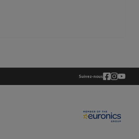
y Flip7 & Fold7
Suivez-nous
k
Apple MacBook Pro
Apple MacBook Air
Laptops reconditionnés
pis de souris gaming
mobiles
Papier Photo & Imprimante
Cartouche d'encre & Toner