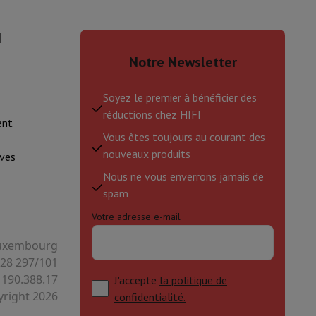
I
is de souris
Hubs
Autres
Notre Newsletter
Soyez le premier à bénéficier des
réductions chez HIFI
ent
oise Cancelling
Écouteurs de Sport
Casques et écouteurs bluetoot
Vous êtes toujours au courant des
nouveaux produits
ves
Nous ne vous enverrons jamais de
spam
Votre adresse e-mail
 Luxembourg
128 297/101
 190.388.17
J'accepte
la politique de
right 2026
confidentialité.