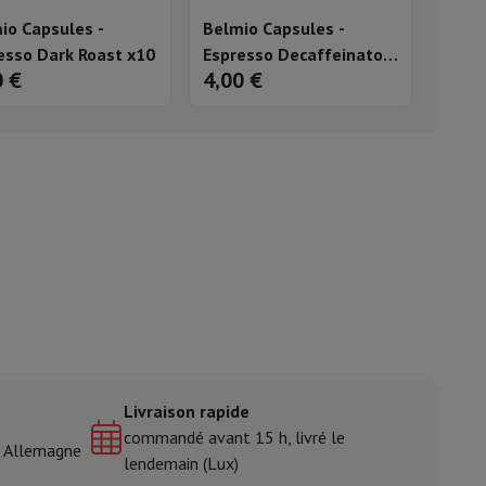
io Capsules -
Belmio Capsules -
ble
Espresso Dark Roast x10
Espresso Decaffeinato
0 €
4,00 €
x10
ulaire
lan de travail
Accessoires hottes
sto
Senseo
Cafetières
Machine à thé
Bouilloire
Livraison rapide
uteau électrique
commandé avant 15 h, livré le
& Allemagne
lendemain (Lux)