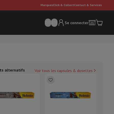
Marques
Click & Collect
Contact & Services
DE
EN
Se connecter
ts alternatifs
Voir tous les capsules & dosettes
ateurs Dyson
Accessoires
Nettoyeur de sol
'entretien
Poubelle
ment de l'air