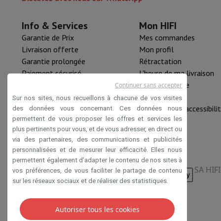
Standard Wi-Fi 802.11 n
Info & Services
Mon HIFI
Standard Wi-Fi 802.11 ac
Garantie de Prix
Mes commandes
Livraison offerte
Mon profil
Wireless Direct Printing
Garantie prolongée
Rétractation
Paiement sécurisé
L'heure de ma livraison
Apple AirPrint
HIFI B2B
Pièce détachée
Continuer sans accepter
iPrint&Scan
Mastercard™ HIFI international
Nouveautés
Sur nos sites, nous recueillons à chacune de vos visites
Rachat HIFI
Déclaration d'accessibili
des données vous concernant. Ces données nous
Connexion USB
permettent de vous proposer les offres et services les
plus pertinents pour vous, et de vous adresser, en direct ou
Opération
via des partenaires, des communications et publicités
personnalisées et de mesurer leur efficacité. Elles nous
Taille de l'écran (cm)
permettent également d’adapter le contenu de nos sites à
SA HIF
vos préférences, de vous faciliter le partage de contenu
Écran tactile
sur les réseaux sociaux et de réaliser des statistiques.
Écran couleur
Autoriser tous les cookies
Conditions de vente
Privacy
Disclaimer
Cookies
Design