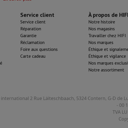
Impression mobile
Service client
À propos de HIF
Service client
Notre histoire
Imprimer via l'application de l
Réparation
Nos magasins
Garantie
Travailler chez HIFI
Connexions
Réclamation
Nos marques
Wi-Fi
Foire aux questions
Éthique et signalem
Carte cadeau
Éthique et vigilance
Classification
té
Nos marques exclusi
Notre assortiment
Type d'imprimante
Fonctionnalités
10.9 cm
Technologie d'impression
I international 2 Rue Läiteschbaach, 5324 Contern, G-D de
- 00 
Imprimante couleur
TVA LU
Copy
Lieu d'utilisation