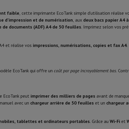
Phone Air
Smartphones Samsung
Samsung Galaxy S25
Samsung Galax
Résolution de numération (dpi)
one reconditionnés
Samsung reconditionnés
nt faible
, cette imprimante EcoTank simple d’utilisation réalise 
Vitesse de numérisation couleu
xy Watch
Garmin
Activity Tracker
se d’impression et de numérisation
, aux
deux bacs papier A4 à
le
Protection d'écran iPhone
Protection d'écran Samsung
A4
Vitesse de numérisation mono
 de documents (ADF) A4 de 50 feuilles
. Imprimez selon vos pr
 Apple
(ppm)
ivers
Kit mains libre
550 feuilles
Scan recto-verso automatique
A4 et réalise vos
impressions, numérisations, copies et fax A4
.
125 feuilles
t
Design
113 ECOTANK
ar Coyote
Navigation Vélo
Couleur
modèle EcoTank qui offre un
coût par page incroyablement bas
. Cont
113 ECOTANK
Largeur (cm)
rtable
Ordinateur 2-en-1
Ordinateur Portable Gaming
Apple MacBoo
113 ECOTANK
en-Un
Apple iMac
PC Gamer
Profondeur (cm)
te EcoTank peut
imprimer des milliers de pages
avant de manquer
113 ECOTANK
amer
PC RTX 50 Series
Ecran gaming
Souris gaming
Chaises gaming
Ta
t manuel avec un
chargeur arrière de 50 feuilles
et un
chargeur 
Hauteur (cm)
alaxy Tab
Tablettes reconditionnées
s jet d'encre
Imprimantes laser
Epson EcoTank
Imprimantes photo 
Poids (kg)
4
mobiles, tablettes et ordinateurs portables
. Grâce au
Wi-Fi
et
W
cam
Enceintes PC
Taille de l'écran (cm)