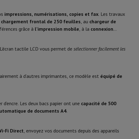
y Flip7 & Fold7
1200 x 2400 dpi
vos
impressions, numérisations, copies et fax
. Les travaux
r (ppm)
9 ppm
 chargement frontal de 250 feuilles
, au
chargeur de
chrome
éférences grâce à
l’impression mobile
, à la
connexion
27.5 ppm
 L’écran tactile LCD vous permet de
sélectionner facilement les
Noir
rairement à d’autres imprimantes, ce modèle est
équipé de
42.5 cm
k
Apple MacBook Pro
Apple MacBook Air
Laptops reconditionnés
50 cm
 d’encre. Les deux bacs papier ont une
capacité de 500
pis de souris gaming
automatique de documents A4
.
35 cm
mobiles
Papier Photo & Imprimante
Cartouche d'encre & Toner
17.8 kg
i-Fi Direct
, envoyez vos documents depuis des appareils
10.9 cm