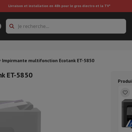
Livraison et installation en 48h pour le gros électro et la TV*
s à laver
Cadres de superposition et socles
boxes
Réfrigérateur encastrable
Impirmante multifonction Ecotank ET-5850
nk ET-5850
re
Produi
ai
Aspirateur à main
Aspirateur robot
Aspirateur multifonctions
Aspir
 tondeuse
Nettoyeur à vapeur
Nettoyeur de sols & tapis
Produits d
epasseuse
Planche à repasser
Accessoires
ircooler
Humidificateur
Déshumidificateur
Chauffage d'appoint
Traite