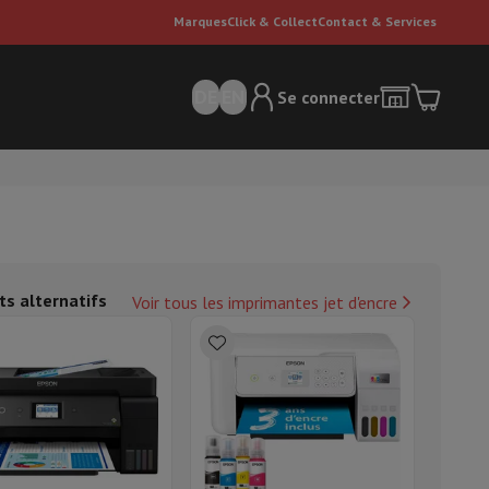
Marques
Click & Collect
Contact & Services
DE
EN
Se connecter
ts alternatifs
Voir tous les imprimantes jet d'encre
ateurs Dyson
Accessoires
Nettoyeur de sol
'entretien
Poubelle
ment de l'air