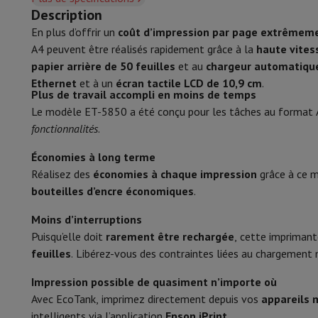
Smartphones
Tous les smartphones
Apple iPhone
iPhone 17
i
Fax
Description
Smartphones reconditionnés
Smartphones reconditionnés
iPh
En plus d’offrir un
coût d’impression par page extrêmeme
Papier & Encre
Montres connectées
Smartwatch
Apple Watch
Samsung Gala
A4 peuvent être réalisés rapidement grâce à la
haute vites
Protection
Housse iPhone
Housse Samsung
Housse Universel
Taille maximale de papier
papier arrière de 50 feuilles
et au
chargeur automatique
Recharger
Powerbank
Chargeur
Chargeurs de voiture
Chargeurs
Ethernet
et à un
écran tactile LCD de 10,9 cm
.
Accessoires Téléphonie
Carte Mémoire
Câble
Support Voiture
D
Capacité d’entrée
Plus de travail accompli en moins de temps
Terminaux de paiement
SumUp
Le modèle ET-5850 a été conçu pour les tâches au format 
GSM
Tous les GSM
GSM Emporia
GSM Nokia
Capacité de sortie
fonctionnalités
.
Téléphonie fixe
Tous les Téléphones Fixes
Téléphones Gigase
Cartouche Cyan
Système de navigation
Navigation Voiture
Avertisseur de rad
Économies à long terme
Divers
Talkie Walkie
Imprimantes photo mobiles
Réalisez des
économies à chaque impression
grâce à ce 
Cartouche Magenta
Ordinateur & Tablette
bouteilles d’encre économiques
.
Ordinateur Portable
Ordinateur Portable
Ordinateur ultra-po
Cartouche Jaune
Moins d’interruptions
Ordinateur de Bureau
Ordinateur de Bureau
Ordinateur Tout-
Puisqu’elle doit
rarement être rechargée
, cette impriman
Cartouche Noir
PC Gaming
L'Espace Gaming
Ordinateur Portable Gaming
PC G
feuilles
. Libérez-vous des contraintes liées au chargemen
Tablette & E-Reader
Tablette
E-Reader
Apple iPad
Samsung G
Encre Epson EcoTank
Imprimante & Scanner
Imprimantes
HP Instant Ink
Imprimante
Impression possible de quasiment n’importe où
Réseau
FRITZ!
Caméras de surveillance
Nombre de bouteilles d'encre
Avec EcoTank, imprimez directement depuis vos
appareils 
Périphérique
Écran PC
Clavier
Souris
Casques PC
Projecteur
Web
intelligents via l’application
Epson iPrint
.