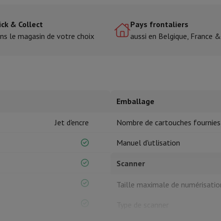
ick & Collect
Pays frontaliers
tres de cuisson
ns le magasin de votre choix
aussi en Belgique, France 
cher & Couper
Cuillères de cuisine
Mélanger & Mesurer
Moulins de cu
Emballage
Jet d'encre
Nombre de cartouches fournies
à dents
 soufflante
Dyson Airwrap
Dyson Corrale
Dyson Supersonic
Manuel d'utlisation
Scanner
ondeuse à barbe
Tondeuse nez-oreilles
Têtes de rasage
Taille maximale de numérisatio
épaules
Massage de corps
Thermomètre
Couverture chauffante
Type de scanner