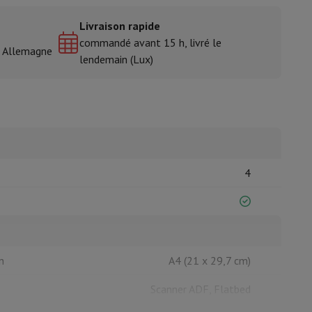
Livraison rapide
commandé avant 15 h, livré le
& Allemagne
lendemain (Lux)
isine et à épices
4
n
A4 (21 x 29,7 cm)
Scanner ADF, Flatbed