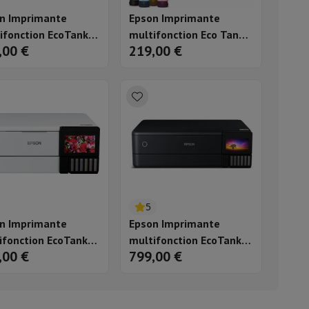
n Imprimante
Epson Imprimante
ble
ifonction EcoTank
multifonction Eco Tank
,00 €
219,00 €
5000
ET-2876
ulaire
lan de travail
Accessoires hottes
5
n Imprimante
Epson Imprimante
sto
Senseo
Cafetières
Machine à thé
Bouilloire
ifonction EcoTank
multifonction EcoTank
,00 €
799,00 €
500
ET-8550
uteau électrique