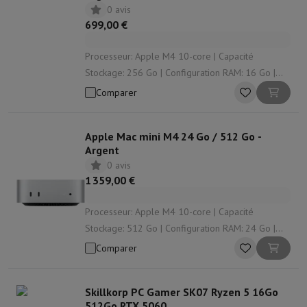
0 avis
699,00 €
Processeur: Apple M4 10-core | Capacité
Stockage: 256 Go | Configuration RAM: 16 Go |
Modèle de carte graphique: Apple GPU | Solution
Comparer
graphique: Apple M4 10-core
Apple Mac mini M4 24 Go / 512 Go -
Argent
0 avis
1 359,00 €
Processeur: Apple M4 10-core | Capacité
Stockage: 512 Go | Configuration RAM: 24 Go |
Modèle de carte graphique: Apple GPU | Solution
Comparer
graphique: Apple M4 10-core
Skillkorp PC Gamer SK07 Ryzen 5 16Go
512Go RTX 5060