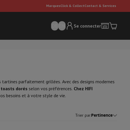
Marques
Click & Collect
Contact & Services
DE
EN
Se connecter
s tartines parfaitement grillées. Avec des designs modernes
 toasts dorés
selon vos préférences.
Chez HIFI
os besoins et à votre style de vie.
ateurs Dyson
Accessoires
Nettoyeur de sol
'entretien
Poubelle
Pertinence
Trier par
:
ment de l'air