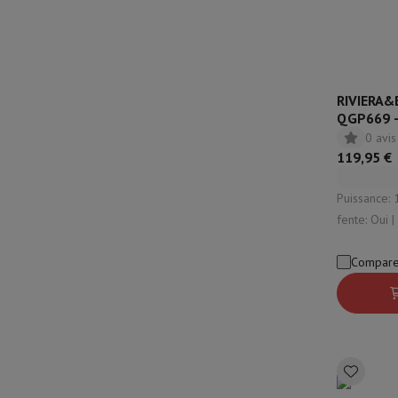
RIVIERA&B
QGP669 -
0 avis
119,95 €
Puissance: 101
fente: Oui 
Fonction de
Compare