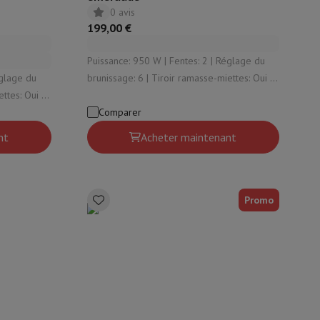
0 avis
199,00 €
Puissance: 950 W | Fentes: 2 | Réglage du
brunissage: 6 | Tiroir ramasse-miettes: Oui |
Fonction de surélevage: Oui
Comparer
nt
Acheter maintenant
Promo
eau
Développement photo
Numérisation vidéo
Big Collect
Tous les 
 quoi Ecotrel ?