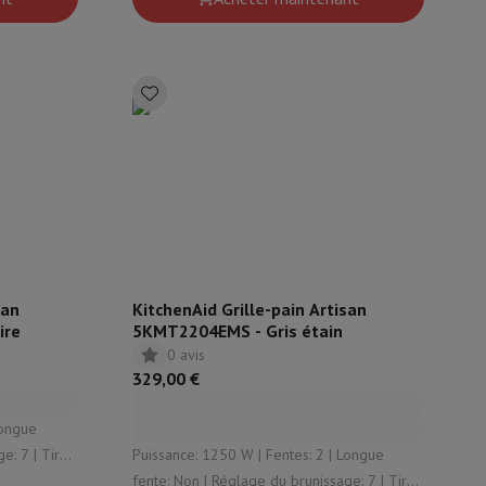
isine et à épices
san
KitchenAid Grille-pain Artisan
ire
5KMT2204EMS - Gris étain
0 avis
329,00 €
 Tiroir
Puissance: 1250 W | Fentes: 2 | Longue
fente: Non | Réglage du brunissage: 7 | Tiroir