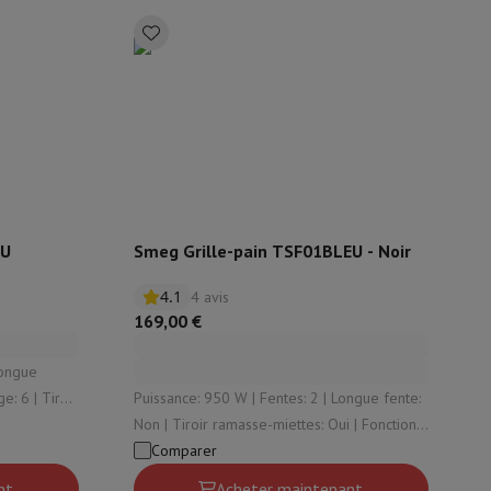
ble
ulaire
lan de travail
Accessoires hottes
CREU
Smeg Grille-pain TSF01BLEU - Noir
4.1
4 avis
169,00 €
sto
Senseo
Cafetières
Machine à thé
Bouilloire
 Tiroir
Puissance: 950 W | Fentes: 2 | Longue fente:
Non | Tiroir ramasse-miettes: Oui | Fonction
uteau électrique
de surélevage: Oui
Comparer
nt
Acheter maintenant