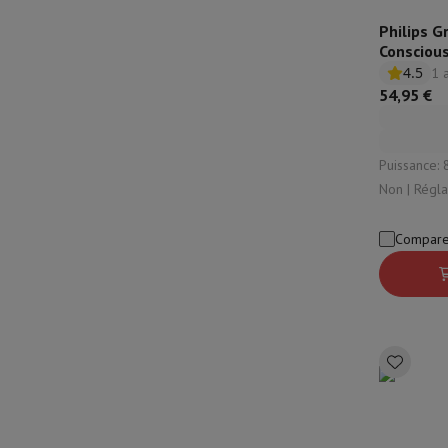
Philips G
Conscious
4.5
1 
54,95 €
Puissance: 830 W 
Non | Réglage 
ramasse-mie
Compare