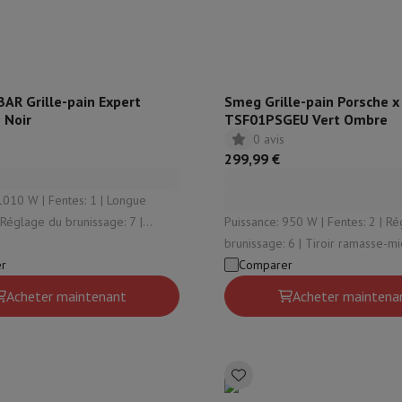
AR Grille-pain Expert
Smeg Grille-pain Porsche 
 Noir
TSF01PSGEU Vert Ombre
0 avis
299,99 €
0 W | Fentes: 1 | Longue
| Réglage du brunissage: 7 |
Puissance: 950 W | Fentes: 2 | Réglage du
 surélevage: Oui
brunissage: 6 | Tiroir ramasse-miettes: Oui |
r
Thermostat réglable: Oui
Comparer
Acheter maintenant
Acheter maintena