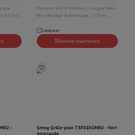
Puissance: 850 W | Fentes: 2 | Longue fente:
Tiroir
Non | Réglage du brunissage: 7 | Tiroir
is de souris
Hubs
Autres
ramasse-miettes: Oui
Comparer
nt
Acheter maintenant
oise Cancelling
Écouteurs de Sport
Casques et écouteurs bluetoot
MEU -
Smeg Grille-pain TSF01EGMEU - Vert
émeraude