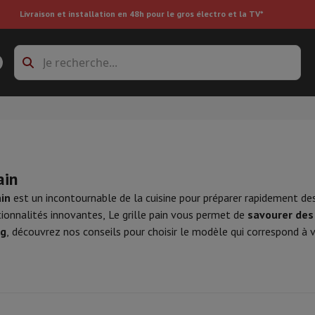
Livraison et installation en 48h pour le gros électro et la TV*
s à laver
Cadres de superposition et socles
boxes
Réfrigérateur encastrable
ain
re
ain
est un incontournable de la cuisine pour préparer rapidement de
ionnalités innovantes, Le grille pain vous permet de
savourer des
g
, découvrez nos conseils pour choisir le modèle qui correspond à v
ai
Aspirateur à main
Aspirateur robot
Aspirateur multifonctions
Aspir
 tondeuse
Nettoyeur à vapeur
Nettoyeur de sols & tapis
Produits d
epasseuse
Planche à repasser
Accessoires
ircooler
Humidificateur
Déshumidificateur
Chauffage d'appoint
Traite