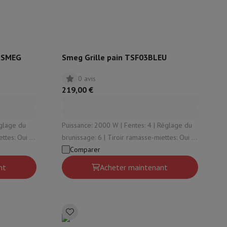
x SMEG
Smeg Grille pain TSF03BLEU
0 avis
219,00 €
Puissance: 2000 W | Fentes: 4 | Réglage du
brunissage: 6 | Tiroir ramasse-miettes: Oui |
Fonction de surélevage: Oui
Comparer
nt
Acheter maintenant