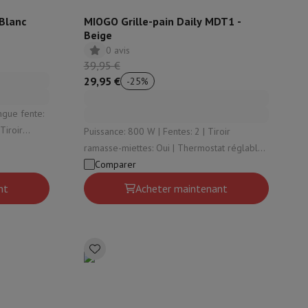
 Blanc
MIOGO Grille-pain Daily MDT1 -
Beige
0 avis
39,95 €
29,95 €
-
25
%
Puissance: 800 W | Fentes: 2 | Tiroir
ramasse-miettes: Oui | Thermostat réglable:
Oui | Fonction de décongélation: Oui
Comparer
nt
Acheter maintenant