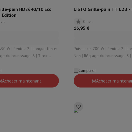
rille-pain HD2640/10 Eco
LISTO Grille-pain TT L2B -
 Edition
avis
0 avis
16,95 €
| Fentes: 2 | Longue fente:
Puissance: 700 W | Fentes: 2 | Longue fente:
du brunissage: 8 | Tiroir
Non | Réglage du brunissage: 5 | Tiroir
ttes: Oui
ramasse-miettes: Oui
r
Comparer
Acheter maintenant
Acheter maintena