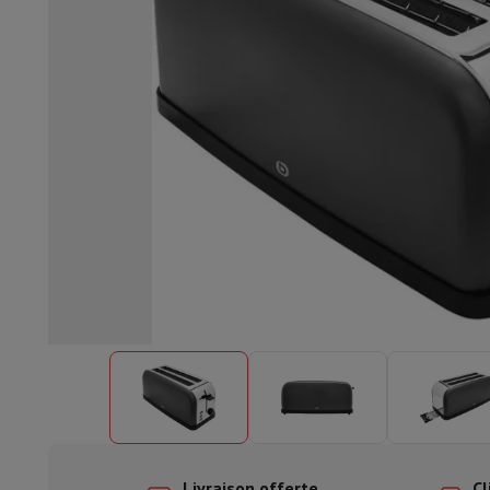
Lave-vaisselle encastrable
Lave-vaisselle full intégré
Lave-v
Refroidir et congéler
Combi frigo-congélateur encastrable
Co
Fours
Four multifonctionnel encastrable
Four à vapeur
Four 
Tables de cuisson
Toutes les plaques de cuisson
Table de cuis
Hottes
Toutes les hottes
Hotte décorative
Hotte sous-encas
Micro-ondes encastrable
Micro-ondes encastrable
Micro-onde
Lave-linges encastrables
Lave-linge encastrable
Autres appareils encastrables
Machine à café & espresso enc
Cuisine & Art de la table
Robot de cuisine & mixeur
Mixeur
Soupmaker
Blender
Robot de
Petit déjeuner
Machine à pain
Grille-pain
Juicers
Cuit oeufs
Yaou
Snacks
Friteuse
Airfryer
Machine à croque-monsieur
Gaufrier
Ac
Desserts
Chocolatière
Sorbetière & glacière
Crêpière
Jardin d'intérieur
Click & Grow
Plantes aromatiques & accesso
Café & thé
Machine à café
Machine à expresso
Machine à exp
Boisson
Machine à boisson pétillante
Tireuse à bière
Carafe fi
Appareils de cuisine
Déshydrateurs
Machine à pâtes
Mijoteuse
Fun cooking
Barbecues
Appareils Gourmet
Raclette
Fondue
Pl
À Table
Art de la table
Décoration de table
Livraison offerte
Cl