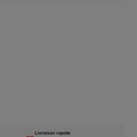
ble
ulaire
lan de travail
Accessoires hottes
sto
Senseo
Cafetières
Machine à thé
Bouilloire
uteau électrique
Livraison rapide