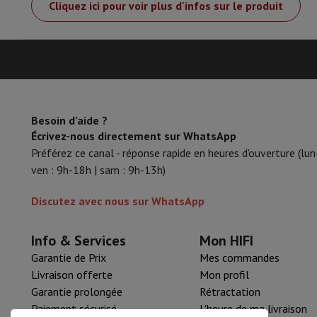
Cliquez ici pour voir plus d'infos sur le produit
Accessoires
Carte Mémoire
Câbles
Accessoires Action Cam
Sta
Sacs de Protection & Transport
Pour Appareils Photo
Sport, Gaming & Domotique
Home & Domotica
Smart Home
Sécurité & Protection
Caméra
Montres connectées
Smartwatch
Apple Watch
Samsung Gala
Mobilité électrique
Toute la mobilité électrique
Trottinette é
Smart Toys
Casque de réalité virtuelle
Drone
Drones DJI
Besoin d’aide ?
Gaming Console
Consoles de Jeu
Consoles reconditionnées
Co
Écrivez-nous directement sur WhatsApp
Accessoires de Sport
Écouteurs de Sport
Préférez ce canal - réponse rapide en heures d'ouverture (lun
Batterie & Électricité
Batteries
Chargeur pour batteries
Prise
ven : 9h-18h | sam : 9h-13h)
Info & Conseils
Pourquoi choisir HiFi
Discutez avec nous sur WhatsApp
Livraison offerte
10 points de vente
Satisfait ou remboursé
P
Nos services
Livraison offerte
Retrait en magasin
Installation
Info & Services
Mon HIFI
Service client
Réparation de votre appareil
Vérifiez votre heur
Garantie de Prix
Mes commandes
Foire aux questions
Puis-je acheter à crédit avec la Masterca
Livraison offerte
Mon profil
Garantie prolongée
Rétractation
Paiement sécurisé
L'heure de ma livraison