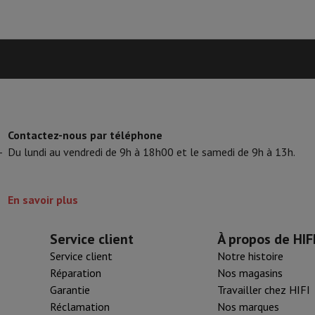
tifs & Tripods
Cadre photo digital et album
s de surveillance
Station Météo
xy Watch
Garmin
Activity Tracker
lectrique
Vélo électrique
ntrôleur
Jeux
Chaises gaming
Contactez-nous par téléphone
-
Du lundi au vendredi de 9h à 18h00 et le samedi de 9h à 13h.
s de courant
Prises de voyage
Énergie Solaire
En savoir plus
ayer en toute sécurité
 gros électro
Installation encastrable
Installation TV
B2B
Carte cad
Service client
À propos de HIF
e de livraison
Service client
Notre histoire
rd HIFI international?
Quand ma commande sera-t-elle livrée?
C'est
Réparation
Nos magasins
Garantie
Travailler chez HIFI
Réclamation
Nos marques