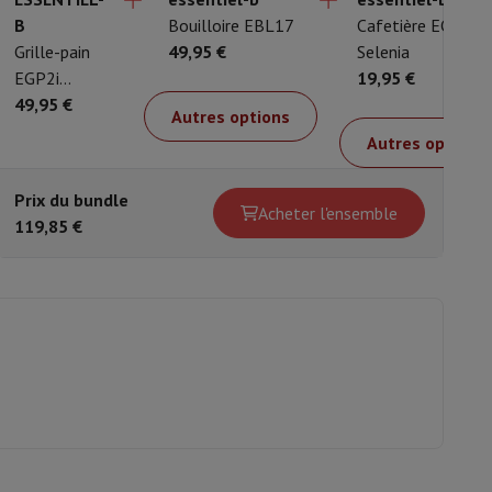
B
Bouilloire EBL17
Cafetière ECF8n
B
Grille-pain
49,95 €
Selenia
G
is de souris
Hubs
Autres
EGP2i
19,95 €
E
Ciabatta
49,95 €
C
4
Autres options
Autres options
oise Cancelling
Écouteurs de Sport
Casques et écouteurs bluetoot
Prix du bundle
P
Acheter l'ensemble
119,85 €
1