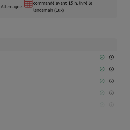
commandé avant 15 h, livré le
& Allemagne
lendemain (Lux)
isine et à épices