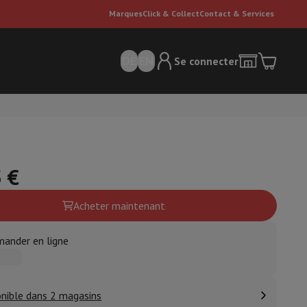
Marques
Click & Collect
Contact & Services
DE
EN
Se connecter
 €
Acheter maintenant
ateurs Dyson
Accessoires
Nettoyeur de sol
ander en ligne
'entretien
Poubelle
ment de l'air
nible dans 2 magasins