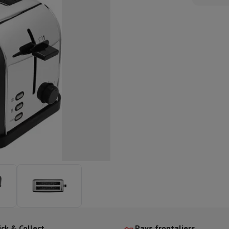
aisselle semi-intégrable
Lave-vaisselle 45 cm
ngélateur encastrable
Cave à vin encastrable
Réfrigérateur encastra
XL (90cm)
son à induction
Table de cuisson vitrocéramique
Table de cuisson mod
trable
Hotte télescopique
Hotte îlot
Hotte groupe aspirant
Hotte p
s combiné encastrable
astrable
Tiroir chauffant
 cuisine
Hachoir
KitchenAid
Smeg
Robot multifonctions
rtière
cessoires snacks
ires
resso De'Longhi
Machine à capsules & dosettes
Nespresso
Dolce Gu
ltrante
Cuiseur vapeur
Trancheuse
Balance de cuisine
Ensacheur sous-vide
Co
ancha
Grillade
Wok électrique
ick & Collect
Pays frontaliers