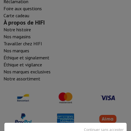
Réclamation
Foire aux questions
Carte cadeau
À propos de HIFI
Notre histoire
Nos magasins
Travailler chez HIFI
Nos marques
Éthique et signalement
Éthique et vigilance
Nos marques exclusives
Notre assortiment
Continuer sans accepter