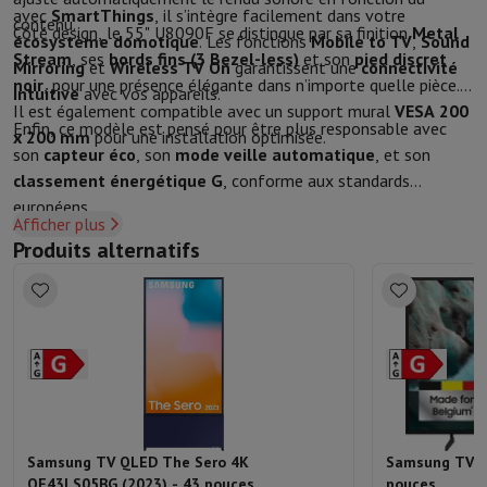
avec
SmartThings
, il s’intègre facilement dans votre
contenu.
Côté design, le 55" U8090F se distingue par sa finition
Metal
écosystème domotique
. Les fonctions
Mobile to TV
,
Sound
Stream
, ses
bords fins (3 Bezel-less)
et son
pied discret
Mirroring
et
Wireless TV On
garantissent une
connectivité
noir
, pour une présence élégante dans n’importe quelle pièce.
intuitive
avec vos appareils.
Il est également compatible avec un support mural
VESA 200
Enfin, ce modèle est pensé pour être plus responsable avec
x 200 mm
pour une installation optimisée.
son
capteur éco
, son
mode veille automatique
, et son
classement énergétique G
, conforme aux standards
européens.
Afficher plus
Produits alternatifs
Samsung TV QLED The Sero 4K
Samsung TV 
QE43LS05BG (2023) - 43 pouces
pouces