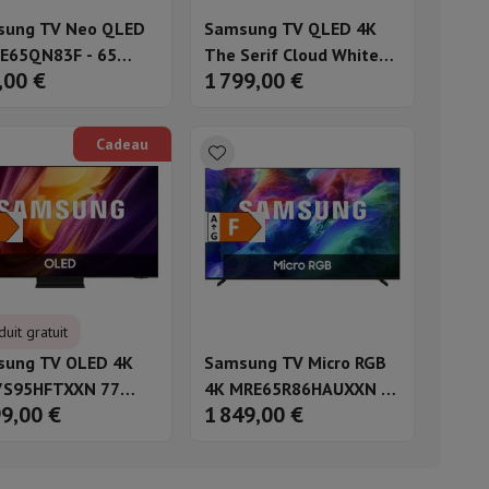
sung TV Neo QLED
Samsung TV QLED 4K
ble
E65QN83F - 65
The Serif Cloud White
,00 €
1 799,00 €
es
55LS01D (2024) - 55
ulaire
pouces
lan de travail
Accessoires hottes
Cadeau
uit gratuit
ung TV OLED 4K
Samsung TV Micro RGB
sto
Senseo
Cafetières
Machine à thé
Bouilloire
7S95HFTXXN 77
4K MRE65R86HAUXXN 65
99,00 €
1 849,00 €
es
pouces
uteau électrique