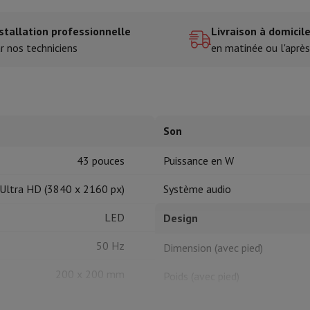
stallation professionnelle
Livraison à domicil
tres de cuisson
r nos techniciens
en matinée ou l'après
cher & Couper
Cuillères de cuisine
Mélanger & Mesurer
Moulins de cu
Son
43 pouces
Puissance en W
à dents
Ultra HD (3840 x 2160 px)
Système audio
 soufflante
Dyson Airwrap
Dyson Corrale
Dyson Supersonic
LED
Design
ondeuse à barbe
Tondeuse nez-oreilles
Têtes de rasage
50 Hz
Dimension (avec pied)
épaules
Massage de corps
200 x 200 mm
Poids (avec pied)
Thermomètre
Couverture chauffante
HDR10+, HLG
Dimension (sans pied)