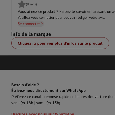
(0 avis)
Accessoires
Carte Mémoire
Câbles
Accessoires Action Cam
Sta
Sacs de Protection & Transport
Pour Appareils Photo
Vous aimez ce produit ? Faites-le savoir en laissant un av
Sport, Gaming & Domotique
Veuillez vous connecter pour pouvoir rédiger votre avis.
Home & Domotica
Smart Home
Sécurité & Protection
Caméra
Se connecter
Montres connectées
Smartwatch
Apple Watch
Samsung Gala
Info de la marque
Mobilité électrique
Toute la mobilité électrique
Trottinette é
Smart Toys
Casque de réalité virtuelle
Drone
Drones DJI
Cliquez ici pour voir plus d'infos sur le produit
Gaming Console
Consoles de Jeu
Consoles reconditionnées
Co
Accessoires de Sport
Écouteurs de Sport
Batterie & Électricité
Batteries
Chargeur pour batteries
Prise
Info & Conseils
Pourquoi choisir HiFi
Livraison offerte
10 points de vente
Satisfait ou remboursé
P
Besoin d’aide ?
Nos services
Livraison offerte
Retrait en magasin
Installation
Écrivez-nous directement sur WhatsApp
Service client
Réparation de votre appareil
Vérifiez votre heur
Préférez ce canal - réponse rapide en heures d'ouverture (lun
Foire aux questions
Puis-je acheter à crédit avec la Masterca
ven : 9h-18h | sam : 9h-13h)
Discutez avec nous sur WhatsApp