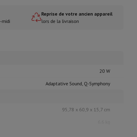
e
Reprise de votre ancien appareil
-midi
lors de la livraison
isine et à épices
20 W
Adaptative Sound, Q-Symphony
95,78 x 60,9 x 15,7 cm
6.6 kg
95,78 x 55,88 x 7,63 cm