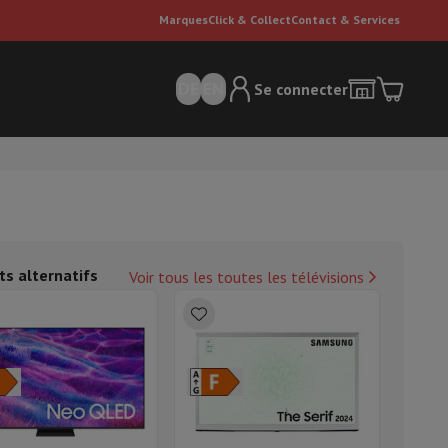
Marques
Click & Collect
Contact & Services
DE
EN
Se connecter
ts alternatifs
Voir tous les toutes les télévisions
ateurs Dyson
Accessoires
Nettoyeur de sol
'entretien
Poubelle
ment de l'air