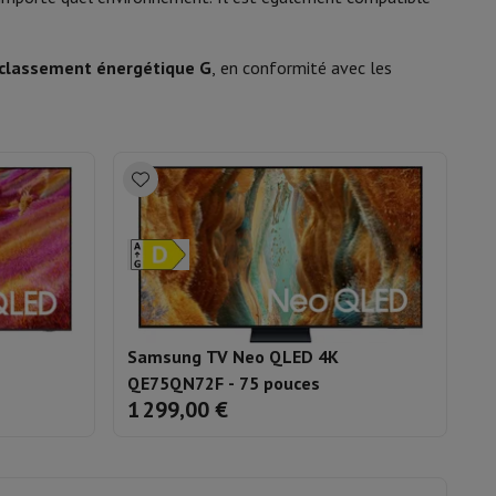
Samsung
8806097090373
is de souris
Hubs
Autres
classement énergétique G
, en conformité avec les
UE43U8090FUXXN
oise Cancelling
Écouteurs de Sport
Casques et écouteurs bluetoot
Samsung TV Neo QLED 4K
QE75QN72F - 75 pouces
1 299,00 €