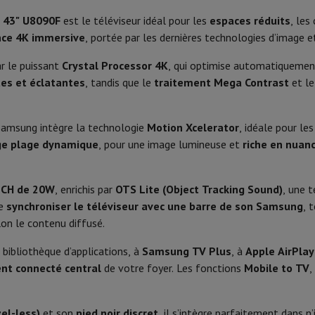
Phone Air
Smartphones Samsung
Samsung Galaxy S25
Samsung Galax
one reconditionnés
Samsung reconditionnés
 43" U8090F
est le téléviseur idéal pour les
espaces réduits
, les
Poids (sans pied)
xy Watch
Garmin
Activity Tracker
nce 4K immersive
, portée par les dernières technologies d’image 
Sleep timer
Couleur pied
le
Protection d'écran iPhone
Protection d'écran Samsung
r le puissant
Crystal Processor 4K
, qui optimise automatiquement
 Apple
Année d'introduction
tes et éclatantes
, tandis que le
traitement Mega Contrast
et l
ivers
Kit mains libre
Énergie
 Samsung intègre la technologie
Motion Xcelerator
, idéale pour le
t
Tizen
Classe énergétique
ge plage dynamique
, pour une image lumineuse et
riche en nuan
ar Coyote
Navigation Vélo
Crystal Processor 4K
Consommation énergétique
2CH de 20W
, enrichis par
OTS Lite (Object Tracking Sound)
, une 
 Google Chromecast intégré
Consommation énergétique (av
rtable
Ordinateur 2-en-1
Ordinateur Portable Gaming
Apple MacBoo
de
synchroniser le téléviseur avec une barre de son Samsung
, 
en-Un
Apple iMac
PC Gamer
on le contenu diffusé.
Consommation énergétique mod
amer
PC RTX 50 Series
Ecran gaming
Souris gaming
Chaises gaming
Ta
bibliothèque d’applications, à
Samsung TV Plus
, à
Apple AirPlay
alaxy Tab
Tablettes reconditionnées
3
Produit information
nt connecté central
de votre foyer. Les fonctions
Mobile to TV
,
s jet d'encre
Imprimantes laser
Epson EcoTank
Imprimantes photo 
Code HIFI
cam
Enceintes PC
zel-less)
et son
pied noir discret
, il s’intègre parfaitement dans
1