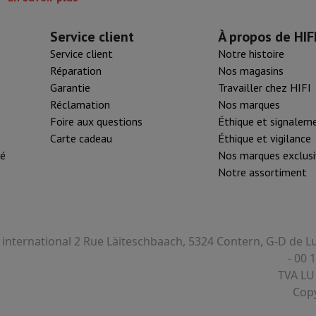
Service client
À propos de HIF
Service client
Notre histoire
Réparation
Nos magasins
Garantie
Travailler chez HIFI
Réclamation
Nos marques
Foire aux questions
Éthique et signalem
Carte cadeau
Éthique et vigilance
té
Nos marques exclusi
Notre assortiment
I international 2 Rue Läiteschbaach, 5324 Contern, G-D de
- 00 
TVA LU
Copy