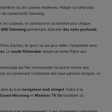
y Flip7 & Fold7
 chambres ou les cuisines modernes. Malgré sa taille plus
6.4 kg
et de connectivité Samsung.
Noir
 les couleurs, le contraste et la netteté pour chaque
2025
e
UHD Dimming
permettent d’obtenir
des noirs profonds
s films d’action, le sport ou les jeux vidéo. Compatible avec
G
ces
. Le
mode Filmmaker
assure un rendu fidèle aux
52 kWh/1000h
technologie qui fait correspondre la source sonore aux
ec HDR):
102 kWh/1000h
k
Apple MacBook Pro
Apple MacBook Air
Laptops reconditionnés
tout en conservant l’utilisation des haut-parleurs intégrés. Le
e veille
0.5 W
pis de souris gaming
ainsi qu’à un
navigateur web intégré
. Grâce à la
Sound Mirroring
et
Wireless TV On
facilitent la
mobiles
Papier Photo & Imprimante
Cartouche d'encre & Toner
31003224
 n’importe quel environnement. Il est également compatible