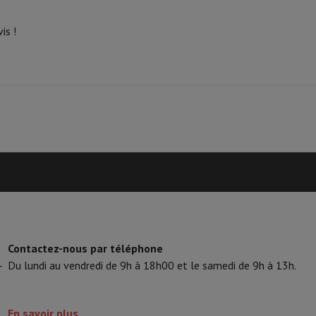
tifs & Tripods
Cadre photo digital et album
is !
s de surveillance
Station Météo
xy Watch
Garmin
Activity Tracker
lectrique
Vélo électrique
ntrôleur
Jeux
Chaises gaming
s de courant
Prises de voyage
Énergie Solaire
ayer en toute sécurité
 gros électro
Installation encastrable
Installation TV
B2B
Carte cad
Contactez-nous par téléphone
e de livraison
-
Du lundi au vendredi de 9h à 18h00 et le samedi de 9h à 13h.
rd HIFI international?
Quand ma commande sera-t-elle livrée?
C'est
En savoir plus