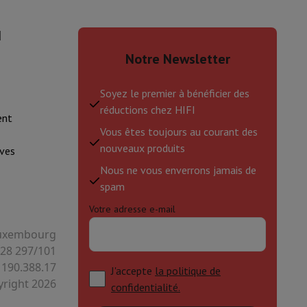
I
Notre Newsletter
Soyez le premier à bénéficier des
réductions chez HIFI
ent
Vous êtes toujours au courant des
nouveaux produits
ves
Nous ne vous enverrons jamais de
spam
Votre adresse e-mail
 Luxembourg
128 297/101
 190.388.17
J'accepte
la politique de
right 2026
confidentialité.