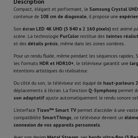
Description
Smartphones
Tous les smartphones
Apple iPhone
iPhone 17
i
Smartphones reconditionnés
Smartphones reconditionnés
iPh
Compact, élégant et performant, le
Samsung Crystal UHD
HDR
Montres connectées
Smartwatch
Apple Watch
Samsung Gala
contenue de
108 cm de diagonale
, il propose une
expérie
Fonctionnalités
Protection
Housse iPhone
Housse Samsung
Housse Universel
Son
écran LED 4K UHD (3 840 x 2 160 pixels)
est animé pa
Recharger
Powerbank
Chargeur
Chargeurs de voiture
Chargeurs
Smart TV
scène. La technologie
PurColor
restitue des
teintes réalis
Accessoires Téléphonie
Carte Mémoire
Câble
Support Voiture
D
et des
détails précis
, même dans les zones sombres.
Terminaux de paiement
SumUp
Smart TV
GSM
Tous les GSM
GSM Emporia
GSM Nokia
Pour un rendu fluide, même pendant les séquences rapides,
Téléphonie fixe
Tous les Téléphones Fixes
Téléphones Gigase
Système d'exploitation
les formats
HDR et HDR10+
, le téléviseur garantit une
lar
Système de navigation
Navigation Voiture
Avertisseur de rad
intentions artistiques du réalisateur.
Processeur
Divers
Talkie Walkie
Imprimantes photo mobiles
Ordinateur & Tablette
Du côté du son, le téléviseur est équipé de
haut-parleurs 
Fonctionnalités
AirPlay,
Ordinateur Portable
Ordinateur Portable
Ordinateur ultra-po
déplacements à l’écran. La fonction
Q-Symphony
permet 
Ordinateur de Bureau
Ordinateur de Bureau
Ordinateur Tout-
son adaptatif
ajuste automatiquement le rendu sonore sel
Connectique
PC Gaming
L'Espace Gaming
Ordinateur Portable Gaming
PC G
L’interface
Tizen™ Smart TV
permet d’accéder à une vaste 
Tablette & E-Reader
Tablette
E-Reader
Apple iPad
Samsung G
HDMI
compatibilité
SmartThings
, ce téléviseur devient un
éléme
Imprimante & Scanner
Imprimantes
HP Instant Ink
Imprimante
connexion de vos appareils personnels
HDMI-eArc
.
Réseau
FRITZ!
Caméras de surveillance
Périphérique
Écran PC
Clavier
Souris
Casques PC
Projecteur
Web
Avec son design
Metal Stream
, ses
bords ultra-fins (3 Be
USB