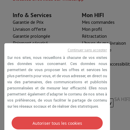
Info & Services
Mon HIFI
Garantie de Prix
Mes commandes
Livraison offerte
Mon profil
Garantie prolongée
Rétractation
Paiement sécurisé
L'heure de ma livraison
HIFI B2B
Pièce détachée
Continuer sans accepter
Mastercard™ HIFI international
Nouveautés
Sur nos sites, nous recueillons à chacune de vos visites
Rachat HIFI
Déclaration d'accessibili
des données vous concernant. Ces données nous
permettent de vous proposer les offres et services les
plus pertinents pour vous, et de vous adresser, en direct ou
via des partenaires, des communications et publicités
personnalisées et de mesurer leur efficacité. Elles nous
permettent également d’adapter le contenu de nos sites à
SA HIF
vos préférences, de vous faciliter le partage de contenu
sur les réseaux sociaux et de réaliser des statistiques.
Autoriser tous les cookies
Conditions de vente
Privacy
Disclaimer
Cookies