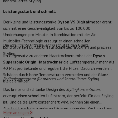
kontrolliertes Styling.
Sport, Gaming & Haustechnik
Home & Domotica
Smart Home
Sicherheit & Schutz
IP-Kameras
W
Leistungsstark und schnell.
Verbundene Uhren
Smartwatch
Apple Watch
Samsung Galaxy Watc
Der kleine und leistungsstarke
Dyson V9 Digitalmotor
dreht
Elektrische Mobilität
Gesamte Elektromobilität
E Scooter und Ele
sich mit einer Geschwindigkeit von bis zu 100.000
Smart Toys
Virtual-Reality-Kopfhörer
Drohne
DJI-Drohnen
Umdrehungen pro Minute. In Kombination mit der Air
Gaming Konsole
Spielkonsolen
Refurbished Konsolen
Controller
Spi
Multiplier-Technologie erzeugt er einen schnellen,
Sport Zubehör
Sport Kopfhörer
Die
intelligente Hitzesteuerung
schützt den Glanz.
kontrollierten Luftstrom für schnelles Trocknen und präzises
Batterien & Elektrizität
Akkus
Ladegerät für Akkus
Steckdosen
Ste
Infos & Beratung
Styling.
Im Gegensatz zu anderen Haartrocknern misst der
Dyson
Warum HiFi wählen
Supersonic Origin Haartrockner
die Lufttemperatur mehr als
Kostenlose Lieferung
10 Verkaufsstellen
Zufrieden oder Geld zur
40 Mal pro Sekunde und reguliert die Hitze. Dadurch werden
Unsere Dienstleistungen
Kostenlose Lieferung
Abholung im Gesch
Schäden durch hohe Temperaturen vermieden und der Glanz
Stylingkonzentrator für präzises und kontrolliertes Styling.
Kundenservice
Reparieren Sie Ihr Gerät
Überprüfen Sie Ihre Lieferz
bleibt erhalten.
Häufig gestellte Fragen
Kann ich mit der HIFI International Mast
Das breite und schlanke Design des
Stylingkonzentrators
erzeugt einen schnellen Luftstrom, der perfekt für das Styling
ist. Und da die Luft konzentriert wird, können Sie einen
Abschnitt nach dem anderen frisieren, ohne den Rest zu stören.
Mehr anzeigen
Der Aufsatz ist magnetisch, sodass er sich leicht befestigen