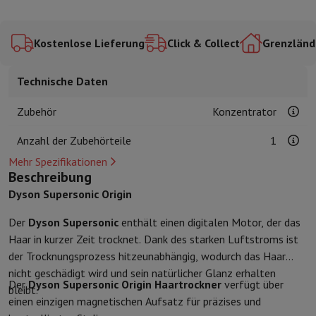
Zubehör
Bezüge, Taschen & Packtaschen
Tablet Hüllen
Ladegerät
Ceramic Pink
Straight +
Coily - Amber
Fernsehen & Audio
Wavy -
Silk
Amber Silk
Fernseher
Alle Fernseher
Fernseher Samsung
TV LG
TV Sony
TV Phil
Kostenlose Lieferung
Click & Collect
Grenzländ
Periphere Geräte
Heimkino
Soundbar
DVD- & Blu-ray-Player
Projek
Lautsprecher
Kabellose Lautsprecher
Hi-Fi-Lautsprecher
WiFi-Lau
Technische Daten
Kopfhörer & Ohrhörer
Alle Kopfhörer
Apple AirPods
In-Ear Kopfhör
Unterwegs
Tragbarer DVD-Player
Tragbarer CD-Player
Bluetooth-
Zubehör
Konzentrator
Heim-Audio
Hifi-Anlage
Verstärker
Plattenspieler
CD-Spieler
Radios
Halterungen
Alle Medien
TV-Möbel
TV-Ständer
Ständer für Soundb
Anzahl der Zubehörteile
1
Zubehör
Audio- & Videokabel
Audio Zubehör
TV-Zubehör
Diktierger
Mehr Spezifikationen
Fotografie & Video
Beschreibung
Digitalkamera
Spiegelreflexkamera
Hybrid-Kamera
High Zoom-Kam
Dyson Supersonic Origin
Beliebte Marken
Nikon Kamera
Sony Kamera
Der
Dyson Supersonic
enthält einen digitalen Motor, der das
Sofortbildkameras
Instax-Kamera
Fotopapier instax
Haar in kurzer Zeit trocknet. Dank des starken Luftstroms ist
GoPro
GoPro-Kameras
GoPro Zubehör
der Trocknungsprozess hitzeunabhängig, wodurch das Haar
Video
Action Cam
Camcorder
nicht geschädigt wird und sein natürlicher Glanz erhalten
Zubehör für Spiegelreflexkameras
Objektiv
Der
Dyson Supersonic Origin Haartrockner
verfügt über
bleibt.
Zubehör
Speicherkarte
Kabel
Zubehör Action Cam
Stative & Dreibe
einen einzigen magnetischen Aufsatz für präzises und
Schutz- & Transporttaschen
Für Kameras