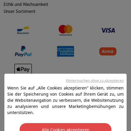
Ethik und Wachsamkeit
Unser Sortiment
Verkaufsbedingungen
Weitermachen ohne zu akzeptieren
Wenn Sie auf „Alle Cookies akzeptieren“ klicken, stimmen
Datenschutz
Sie der Speicherung von Cookies auf Ihrem Gerät zu, um
Disclaimer
die Websitenavigation zu verbessern, die Websitenutzung
zu analysieren und unsere Marketingbemühungen zu
Cookies
unterstützen.
SA HIFI international - 2 Rue Läiteschbaach, 5324
Alle Cookies akzeptieren