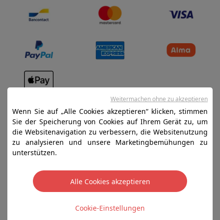
Verkaufsbedingungen
Weitermachen ohne zu akzeptieren
Wenn Sie auf „Alle Cookies akzeptieren“ klicken, stimmen
Datenschutz
Sie der Speicherung von Cookies auf Ihrem Gerät zu, um
Disclaimer
die Websitenavigation zu verbessern, die Websitenutzung
zu analysieren und unsere Marketingbemühungen zu
Cookies
unterstützen.
SA HIFI international - 2 Rue Läiteschbaach, 5324
Alle Cookies akzeptieren
Contern, G-D de Luxembourg - 00 128 297/101
TVA LU 190.388.17
Cookie-Einstellungen