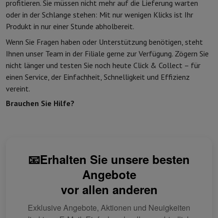
profitieren. Sie müssen nicht mehr auf die Lieferung warten
Schutz
iPhone Hülle
Samsung Hülle
Universelle Schutzhülle
iPhone
oder in der Schlange stehen: Mit nur wenigen Klicks ist Ihr
Nachladen
Powerbank
Ladegerät
Ladegeräte für das Auto
Apple L
Produkt in nur einer Stunde abholbereit.
Telefonie-Zubehör
Speicherkarte
Kabel
Autohalterung
Verschieden
Wenn Sie Fragen haben oder Unterstützung benötigen, steht
Zahlungsterminals
SumUp
Ihnen unser Team in der Filiale gerne zur Verfügung. Zögern Sie
GSM
Alle GSM
Emporia GSM
GSM Nokia
nicht länger und testen Sie noch heute Click & Collect – für
Festnetztelefone
Alle Festnetztelefone
Gigaset-Telefone
einen Service, der Einfachheit, Schnelligkeit und Effizienz
Navigationssystem
Navigation Auto
Radarwarner Coyote
Fahrrad-
vereint.
Verschiedenes
Walkie-Talkies
Mobile Fotodrucker
Computer & Büro
Brauchen Sie Hilfe?
Laptop & Notebook
Laptop
Ultra-portabler Computer
2-in-1-Com
Desktop-Computer
Desktop-Computer
All-in-One-Computer
Apple
PC Gaming
Gaming-Bereich
Laptop Gaming
PC Gamer
PC RTX 50 Se
Tablette & E-Reader
Tablette
E-Reader
Apple iPad
Samsung Galax
📧Erhalten Sie unsere besten
Drucker & Scanner
Drucker
HP Instant Ink
Tintenstrahldrucker
Lase
Angebote
Netzwerk
FRITZ!
IP-Kameras
Peripheriegerät
PC-Bildschirm
Tastatur
Maus
PC-Headsets
Projekto
vor allen anderen
Arbeitsspeicher & Speicher
Festplatte
Solid State Drive (SSD)
Spei
Exklusive Angebote, Aktionen und Neuigkeiten
Software
Operating system
Andere