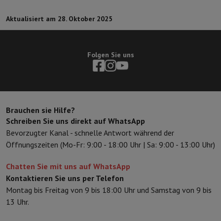
Sport, Gaming & Haustechnik
Home & Domotica
Smart Home
Sicherheit & Schutz
IP-Kameras
W
Aktualisiert am 28. Oktober 2025
Verbundene Uhren
Smartwatch
Apple Watch
Samsung Galaxy Watc
Elektrische Mobilität
Gesamte Elektromobilität
E Scooter und Ele
Smart Toys
Virtual-Reality-Kopfhörer
Drohne
DJI-Drohnen
Folgen Sie uns
Gaming Konsole
Spielkonsolen
Refurbished Konsolen
Controller
Spi
Sport Zubehör
Sport Kopfhörer
Batterien & Elektrizität
Akkus
Ladegerät für Akkus
Steckdosen
Ste
Infos & Beratung
Brauchen sie Hilfe?
Warum HiFi wählen
Schreiben Sie uns direkt auf WhatsApp
Kostenlose Lieferung
10 Verkaufsstellen
Zufrieden oder Geld zur
Bevorzugter Kanal - schnelle Antwort während der
Unsere Dienstleistungen
Kostenlose Lieferung
Abholung im Gesch
Öffnungszeiten (Mo-Fr: 9:00 - 18:00 Uhr | Sa: 9:00 - 13:00 Uhr)
Kundenservice
Reparieren Sie Ihr Gerät
Überprüfen Sie Ihre Lieferz
Häufig gestellte Fragen
Kann ich mit der HIFI International Mast
Chatten Sie mit uns auf WhatsApp
Kontaktieren Sie uns per Telefon
Montag bis Freitag von 9 bis 18:00 Uhr und Samstag von 9 bis
13 Uhr.