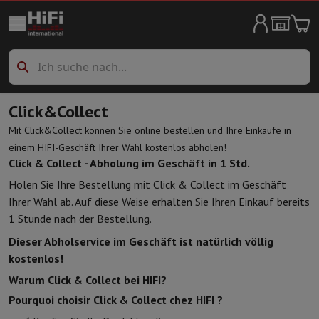
Haushaltgroßgeräte
Waschmaschine
Waschmaschine
Waschmaschine mit Trockner
Zube
Wäschetrockner
Wäschetrockner
Spülmaschinen
Spülmaschinen
Kühlschränke
Kühlschränke
Amerikanische Kühlschränke
Frigoboxe
Click&Collect
Gefrierschränke
Gefrierschränke
Mit Click&Collect können Sie online bestellen und Ihre Einkäufe in
Herde
Herde
Elektrische Kocher
einem HIFI-Geschäft Ihrer Wahl kostenlos abholen!
Weinlagerung
Weinklimaschränke für Alterung
Weinkühlschränke
Click & Collect - Abholung im Geschäft in 1 Std.
Öfen
Backöfen frei stehend
Holen Sie Ihre Bestellung mit Click & Collect im Geschäft
Mikrowelle
Mikrowelle
Ihrer Wahl ab. Auf diese Weise erhalten Sie Ihren Einkauf bereits
Staubsaugen
allen Staubsaugern
Schlittenstaubsauger
Stielsauger
1 Stunde nach der Bestellung.
Reinigen
Hochdruckreiniger
Fensterputzer
Mähroboter
Dampfreinige
Wäschepflege
Bügeleisen
Dampfbügelstation
Dampfbügeleisen
Bü
Dieser Abholservice im Geschäft ist natürlich völlig
Klimaanlage
Mobile Klimaanlage
Luftreiniger
Ventilator
Aircooler
L
kostenlos!
Einbaugeräte
Warum Click & Collect bei HIFI?
Einbaugeschirrspüler
Vollständig integrierter Geschirrspüler
Teilint
Pourquoi choisir Click & Collect chez HIFI ?
Kühlen und Einfrieren
Einbau-Kombi Kühl-/Gefrierschrank
Einbau-G