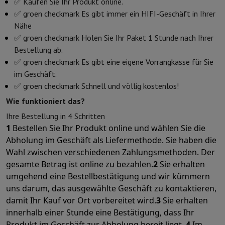
✅ Kaufen Sie Ihr Produkt online.
Öfen
Multifunktionaler Einbaubackofen
Dampfofen
XL-Backofen 
✅ groen checkmark Es gibt immer ein HIFI-Geschäft in Ihrer
Kochfelder
Alle Kochplatten
Induktionskochfeld
Glaskeramik-Koch
Nähe
Abzugshauben
Alle Abzugshauben
Dekorative Abzugshaube
Unterf
✅ groen checkmark Holen Sie Ihr Paket 1 Stunde nach Ihrer
Einbau-Mikrowelle
Einbau-Mikrowelle
Einbau-Kombi-Mikrowelle
Bestellung ab.
Einbau-Waschmaschinen
Einbau-Waschmaschine
✅ groen checkmark Es gibt eine eigene Vorrangkasse für Sie
Andere Einbaugeräte
Einbau-Kaffee- & Espressomaschine
Wärmes
Küche & Tischkultur
im Geschäft.
✅ groen checkmark Schnell und völlig kostenlos!
Küchenmaschine & Mixer
Mixer
Soupmaker
Blender
Küchenmaschin
Frühstück
Brotbackautomat
Toaster
Juicer
Eierkocher
Joghurtbereit
Wie funktioniert das?
Snacks
Fritteuse
Airfryer
Sandwichmaschine
Waffeleisen
Zubehör Sn
Ihre Bestellung in 4 Schritten
Desserts
Chocolatier
Eismaschine & Eiskocher
Crêpe-Pfanne
1
Bestellen Sie Ihr Produkt online und wählen Sie die
Indoor-Garten
Click & Grow
Kräuter & Zubehör
Abholung im Geschäft als Liefermethode. Sie haben die
Kaffee & Tee
Kaffeemaschine
Espressomaschine
De'Longhi Espre
Wahl zwischen verschiedenen Zahlungsmethoden. Der
Getränk
Sprudelnde Getränkemaschine
Bierzapfanlage
Karaffe mit 
gesamte Betrag ist online zu bezahlen.
2
Sie erhalten
Küchengeräte
Dörrgeräte
Nudelmaschine
Slow Cooker
Dampfgarer
umgehend eine Bestellbestätigung und wir kümmern
Spaß beim Kochen
Grills
Gourmet-Geräte
Raclette
Fondue
Plancha
uns darum, das ausgewählte Geschäft zu kontaktieren,
Am Tisch
Tischkultur
Tischdekoration
damit Ihr Kauf vor Ort vorbereitet wird.
3
Sie erhalten
Cook'in Style
innerhalb einer Stunde eine Bestätigung, dass Ihr
Kochen
Pfanne
Pfannen
Ofengerichte
Produkt im Geschäft zur Abholung bereit liegt.
4
Im