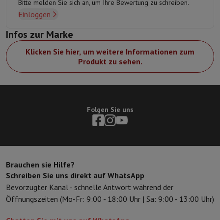
Bitte melden Sie sich an, um Ihre Bewertung zu schreiben.
Einloggen
Langlebigkeit und Mobilität
Leichtes und robustes Design aus armiertem Aluminium. IP68-
Infos zur Marke
klassifiziert, wasser- und staubabweisend.
Klicken Sie hier, um weitere Informationen zum
Produkt zu sehen.
Mit Dual & eSIM.
Wechseln Sie ganz einfach von einem Anbieter zum anderen,
ohne die SIM-Karte zu wechseln. Kombinieren Sie jetzt
physische SIM-Karte und eSIM.
Folgen Sie uns
Maximale Produktivität
Arbeiten Sie effizienter und holen Sie das Beste aus Ihrer
Kreativität heraus.
Brauchen sie Hilfe?
Schreiben Sie uns direkt auf WhatsApp
Vielfältiges Zubehör
Bevorzugter Kanal - schnelle Antwort während der
Wird mit dem verbesserten S Pen geliefert und kann mit dem
Öffnungszeiten (Mo-Fr: 9:00 - 18:00 Uhr | Sa: 9:00 - 13:00 Uhr)
neuen S Pen Pro2, dem Note View Cover und vielem anderen
Zubehör erweitert werden.