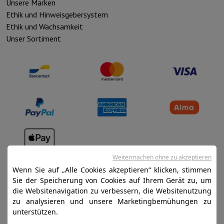
Unsere Marken
Ethik und Hinweisgebersystem
Ethik und Wachsamkeit
Unser Sortiment
Verkaufsbedingungen
Weitermachen ohne zu akzeptieren
Wenn Sie auf „Alle Cookies akzeptieren“ klicken, stimmen
Datenschutz
Sie der Speicherung von Cookies auf Ihrem Gerät zu, um
Disclaimer
die Websitenavigation zu verbessern, die Websitenutzung
zu analysieren und unsere Marketingbemühungen zu
Cookies
unterstützen.