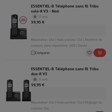
ESSENTIEL-B Téléphone sans fil Tribu
solo-R V3 - Noir
0 avis
39,95 €
Répondeur: Oui | Haut-parleur: Oui | Nombre de
contacts dans répertoire: 100 | Durée
d’enregistrement: 14 min
Comparer
ESSENTIEL-B Téléphone sans fil Tribu
duo-R V3
0 avis
59,95 €
Répondeur: Oui | Haut-parleur: Oui | Réglage du
volume: Oui