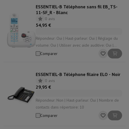
ESSENTIEL-B Téléphone sans fil EB_TS-
11-SF_R - Blanc
0 avis
54,95 €
Répondeur: Oui | Haut-parleur: Oui | Réglage du
volume: Oui | Utiliser avec aide auditive: Oui |
Nombre de contacts dans répertoire: 50
Comparer
ESSENTIEL-B Téléphone filaire ELO - Noir
0 avis
29,95 €
Répondeur: Non | Haut-parleur: Oui | Nombre de
contacts dans répertoire: 10
Comparer