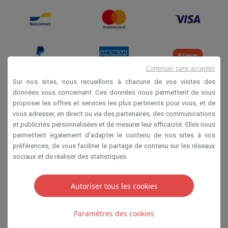
Continuer sans accepter
Sur nos sites, nous recueillons à chacune de vos visites des
données vous concernant. Ces données nous permettent de vous
proposer les offres et services les plus pertinents pour vous, et de
Conditions de vente
vous adresser, en direct ou via des partenaires, des communications
Privacy
et publicités personnalisées et de mesurer leur efficacité. Elles nous
permettent également d’adapter le contenu de nos sites à vos
Disclaimer
préférences, de vous faciliter le partage de contenu sur les réseaux
Cookies
sociaux et de réaliser des statistiques.
SA HIFI international 2 Rue Läiteschbaach, 5324
Autoriser tous les cookies
Contern, G-D de Luxembourg - 00 128 297/101
TVA LU 190.388.17
Paramètres des cookies