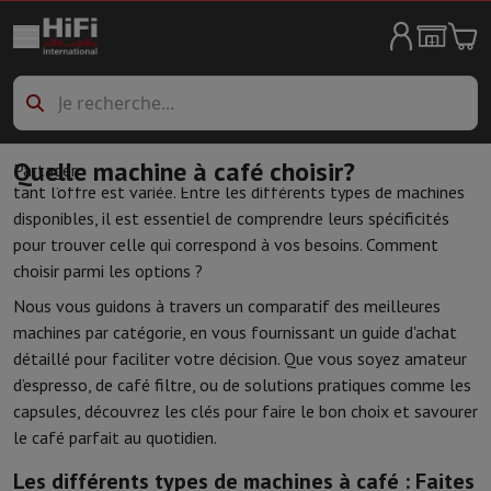
Ménage & Gros Électro
Lave-linge
Lave-linge
Lave-linge séchant
Accessoires machines à l
Sèche-linge
Sèche-linge
Lave-vaisselle
Lave-vaisselle
Réfrigérateurs
Réfrigérateurs
Réfrigérateurs américains
Frigoboxes
Quelle machine à café choisir?
Choisir une machine à café peut parfois sembler complexe
Partager
Congélateurs
Congélateurs
tant l’offre est variée. Entre les différents types de machines
Cuisinières
Cuisinières
Réchauds électriques
disponibles, il est essentiel de comprendre leurs spécificités
Cave à Vins
Cave de vieillissement
Cave de mise à température
pour trouver celle qui correspond à vos besoins. Comment
Fours
Fours pose-libre
choisir parmi les options ?
Micro-ondes
Micro-ondes
Nous vous guidons à travers un comparatif des meilleures
Aspirer
Tous les aspirateurs
Aspirateur traîneau
Aspirateur balai
Asp
machines par catégorie, en vous fournissant un guide d'achat
Nettoyer
Nettoyeur haute pression
Nettoyeur de vitres
Robot ton
détaillé pour faciliter votre décision. Que vous soyez amateur
Entretien du linge
Fer à repasser
Centrale vapeur
Défroisseur
Repas
d’espresso, de café filtre, ou de solutions pratiques comme les
Climatisation
Climatiseur mobile
Purificateur d'air
Ventilateur
Airco
capsules, découvrez les clés pour faire le bon choix et savourer
Appareils encastrables
le café parfait au quotidien.
Lave-vaisselle encastrable
Lave-vaisselle full intégré
Lave-vaisse
Refroidir et congéler
Combi frigo-congélateur encastrable
Congéla
Les différents types de machines à café : Faites