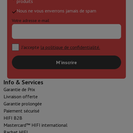
produits
Nous ne vous enverrons jamais de spam
Votre adresse e-mail
J'accepte
la politique de confidentialité.
M'inscrire
Info & Services
Garantie de Prix
Livraison offerte
Garantie prolongée
Paiement sécurisé
HIFI B2B
Mastercard™ HIFI international
Rachat HIFI