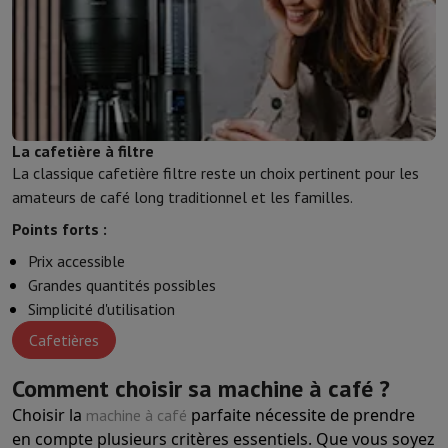
Sport, Gaming & Domotique
Home & Domotica
Smart Home
Sécurité & Protection
Caméras de
Montres connectées
Smartwatch
Apple Watch
Samsung Galaxy Wa
Mobilité électrique
Toute la mobilité électrique
Trottinette électr
Smart Toys
Casque de réalité virtuelle
Drone
Drones DJI
Gaming Console
Consoles de Jeu
Consoles reconditionnées
Contrôl
La cafetière à filtre
Accessoires de Sport
Écouteurs de Sport
La classique cafetière filtre reste un choix pertinent pour les
Batterie & Électricité
Batteries
Chargeur pour batteries
Prises de 
amateurs de café long traditionnel et les familles.
Info & Conseils
Pourquoi choisir HiFi
Points forts :
Livraison offerte
10 points de vente
Satisfait ou remboursé
Payer 
Prix accessible
Nos services
Livraison offerte
Retrait en magasin
Installation gro
Grandes quantités possibles
Service client
Réparation de votre appareil
Vérifiez votre heure de 
Simplicité d'utilisation
Foire aux questions
Puis-je acheter à crédit avec la Mastercard HI
Cafetières
Comment choisir sa machine à café ?
Choisir la
parfaite nécessite de prendre
machine à café
en compte plusieurs critères essentiels. Que vous soyez