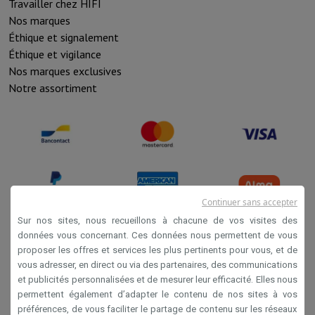
Travailler chez HIFI
Nos marques
Éthique et signalement
Éthique et vigilance
Nos marques exclusives
Notre assortiment
Continuer sans accepter
Sur nos sites, nous recueillons à chacune de vos visites des
données vous concernant. Ces données nous permettent de vous
proposer les offres et services les plus pertinents pour vous, et de
Conditions de vente
vous adresser, en direct ou via des partenaires, des communications
Privacy
et publicités personnalisées et de mesurer leur efficacité. Elles nous
permettent également d’adapter le contenu de nos sites à vos
Disclaimer
préférences, de vous faciliter le partage de contenu sur les réseaux