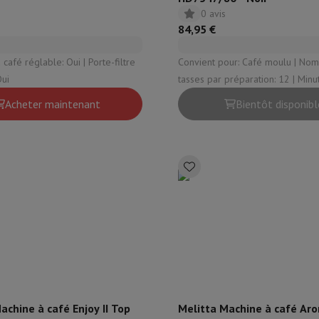
0 avis
84,95 €
 café réglable: Oui | Porte-filtre
Convient pour: Café moulu | Nombre de
Oui
tasses par préparation: 12 | Minuterie: Non |
Thermos: Oui | Plaque chauffant
Acheter maintenant
Bientôt disponibl
achine à café Enjoy II Top
Melitta Machine à café Ar