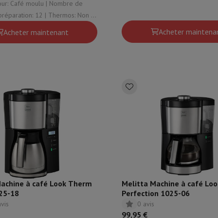
Thermos: Non | Plaque chauffant
Café moulu | Nombre de
tion: 12 | Thermos: Non |
ffante: Oui | Moulin à café
Acheter maintena
Acheter maintenant
tres de cuisson
n
cher & Couper
Cuillères de cuisine
Mélanger & Mesurer
Moulins de cu
à dents
 soufflante
Dyson Airwrap
Dyson Corrale
Dyson Supersonic
ondeuse à barbe
Tondeuse nez-oreilles
Têtes de rasage
Machine à café Look Therm
Melitta Machine à café Loo
épaules
Massage de corps
25-18
Perfection 1025-06
Thermomètre
Couverture chauffante
avis
0 avis
99,95 €