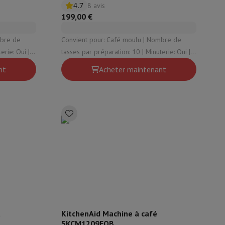
4.7
8 avis
199,00 €
Convient pour: Café moulu | Nombre de
tasses par préparation: 10 | Minuterie: Oui |
e: Oui
Thermos: Non | Plaque chauffante: Oui
nt
Acheter maintenant
eau
Développement photo
Numérisation vidéo
Big Collect
Tous les 
 quoi Ecotrel ?
a
KitchenAid Machine à café
5KCM1209EOB