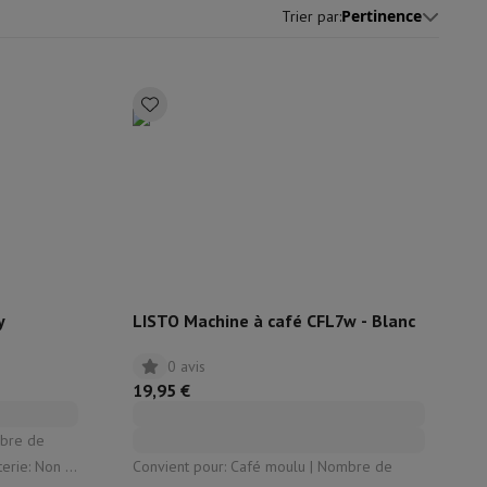
Pertinence
Trier par
:
ble
ulaire
lan de travail
Accessoires hottes
y
LISTO Machine à café CFL7w - Blanc
0 avis
sto
Senseo
Cafetières
Machine à thé
Bouilloire
19,95 €
uteau électrique
Convient pour: Café moulu | Nombre de