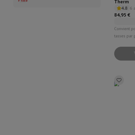
Therm
4.8
6 
84,95 €
Convient pour: 
tasses par préparat
Thermos: Ou