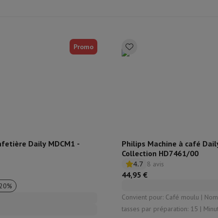
aisselle semi-intégrable
Lave-vaisselle 45 cm
ngélateur encastrable
Cave à vin encastrable
Réfrigérateur encastra
XL (90cm)
son à induction
Table de cuisson vitrocéramique
Table de cuisson mod
Promo
trable
Hotte télescopique
Hotte îlot
Hotte groupe aspirant
Hotte p
s combiné encastrable
astrable
Tiroir chauffant
 cuisine
Hachoir
KitchenAid
Smeg
Robot multifonctions
rtière
cessoires snacks
fetière Daily MDCM1 -
Philips Machine à café Dail
Collection HD7461/00
ires
4.7
8 avis
resso De'Longhi
Machine à capsules & dosettes
Nespresso
Dolce Gu
44,95 €
ltrante
20
%
Cuiseur vapeur
Trancheuse
Balance de cuisine
Ensacheur sous-vide
Co
Convient pour: Café moulu | Nombre de
ancha
Grillade
Wok électrique
tasses par préparation: 15 | Minuterie: Non |