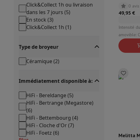
Click&Collect 1h ou livraison
0 avis
dans les 7 jours
(
5
)
49,95 €
En stock
(
3
)
Click&Collect 1h
(
1
)
Intensité du
amovible: 
Type de broyeur
Céramique
(
2
)
Immédiatement disponible à:
HiFi - Bereldange
(
5
)
HiFi - Bertrange (Megastore)
(
6
)
HiFi - Bettembourg
(
4
)
HiFi - Cloche d'Or
(
7
)
HiFi - Foetz
(
6
)
Melitta M
Plus