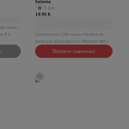
Selenia
0 avis
19,95 €
afé moulu |
: 8 |
Convient pour: Café moulu | Nombre de
laque
tasses par préparation: 6 | Minuterie: Non |
Thermos: Non | Plaque chauffante: Oui
e
Acheter maintenant