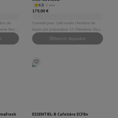
4.8
1 avis
179,00 €
Convient pour: Café moulu | Nombre de
tasses par préparation: 12 | Minuterie: Oui |
e: Non
Thermos: Non | Plaque chauffante: Oui
e
Bientôt disponible
omaFresh
ESSENTIEL-B Cafetière ECF8n