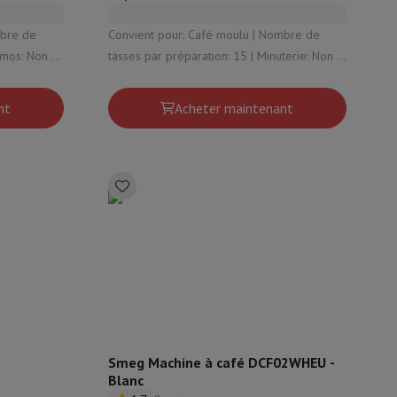
y Flip7 & Fold7
Convient pour: Café moulu | Nombre de
tasses par préparation: 15 | Minuterie: Non |
sité du café
Plaque chauffante: Oui | Fonction anti-
goutte : Oui
nt
Acheter maintenant
k
Apple MacBook Pro
Apple MacBook Air
Laptops reconditionnés
pis de souris gaming
mobiles
Papier Photo & Imprimante
Cartouche d'encre & Toner
Smeg Machine à café DCF02WHEU -
Blanc