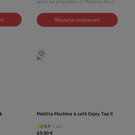
e: Oui
tasses par préparation: 6 | Minuterie: Non |
Thermos: Non | Fonction anti-goutte : Oui
nt
Acheter maintenant
isine et à épices
k
Melitta Machine à café Enjoy Top II
4.4
5 avis
69,00 €