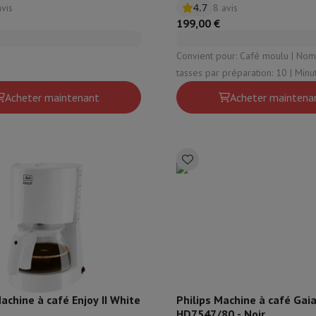
4.7
avis
8 avis
tifs & Tripods
Cadre photo digital et album
199,00 €
Convient pour: Café moulu | Nombre de
s de surveillance
Station Météo
tasses par préparation: 10 | Minuterie: Oui |
xy Watch
Garmin
Activity Tracker
Thermos: Non | Plaque chauffant
Acheter maintenant
Acheter maintena
lectrique
Vélo électrique
ntrôleur
Jeux
Chaises gaming
s de courant
Prises de voyage
Énergie Solaire
ayer en toute sécurité
 gros électro
Installation encastrable
Installation TV
B2B
Carte cad
e de livraison
rd HIFI international?
Quand ma commande sera-t-elle livrée?
C'est
achine à café Enjoy II White
Philips Machine à café Gai
HD7547/80 - Noir