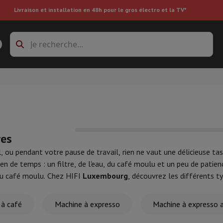
Livraison et installation en 48h pour le gros électro et la TV*
s à laver
Cadres de superposition et socles
boxes
Réfrigérateur encastrable
re
res
l, ou pendant votre pause de travail, rien ne vaut une délicieuse ta
ien de temps : un filtre, de l'eau, du café moulu et un peu de patien
ai
Aspirateur à main
Aspirateur robot
Aspirateur multifonctions
Aspir
 du café moulu. Chez HIFI
Luxembourg
, découvrez les différents t
 tondeuse
Nettoyeur à vapeur
Nettoyeur de sols & tapis
Produits d
e qui vous accompagnera chaque jour.
epasseuse
Planche à repasser
Accessoires
 à café
Machine à expresso
Machine à expresso 
ircooler
Humidificateur
Déshumidificateur
Chauffage d'appoint
Traite