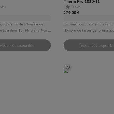
Therm Pro 1030-11
avis
0 avis
279,00 €
Café moulu | Nombre de
Convient pour: Café en grains , C
ion: 15 | Minuterie: Non |
Nombre de tasses par préparation
i | Plaque chauffante: Non
Minuterie: Oui | Thermos: Oui | P
chauffante: Oui
Bientôt disponible
Bientôt disponibl