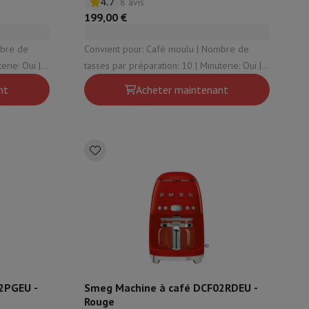
4.7
8 avis
199,00 €
is de souris
Hubs
Autres
Convient pour: Café moulu | Nombre de
tasses par préparation: 10 | Minuterie: Oui |
e: Oui
Thermos: Non | Plaque chauffante: Oui
nt
Acheter maintenant
oise Cancelling
Écouteurs de Sport
Casques et écouteurs bluetoot
2PGEU -
Smeg Machine à café DCF02RDEU -
Rouge