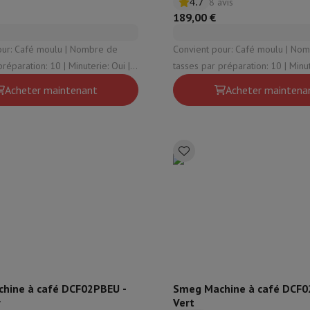
4.7
8 avis
 Mémoire
Clé USB
Lecteur optique
189,00 €
Chargeur
Accessoires Apple
Stylo Stylus
Câbles
Écran de Projection
Tap
Café moulu | Nombre de
Convient pour: Café moulu | Nombre de
ion: 10 | Minuterie: Oui |
tasses par préparation: 10 | Minuterie: Oui |
V Philips
TV TCL
QLED TV
OLED TV
QNED TV
ffante: Oui | Fonction anti-
Thermos: Non | Plaque chauffant
Acheter maintenant
Acheter maintena
VD & Blu-ray
Projecteur
nte Bluetooth
Enceinte Party
irPods
Écouteurs
Casques
Ecouteurs sans fil
Casque Sans Fil
Casques N
 Bluetooth
iPod & Lecteurs MP3
D
Radios
Réveil
Barre de Son
Supports Enceinte
Supports Projecteur
es TV
Dictaphone
Écran de Projection
o hybride
Appareil Photo High Zoom
y
oto instax
hine à café DCF02PBEU -
Smeg Machine à café DCF0
r
Vert