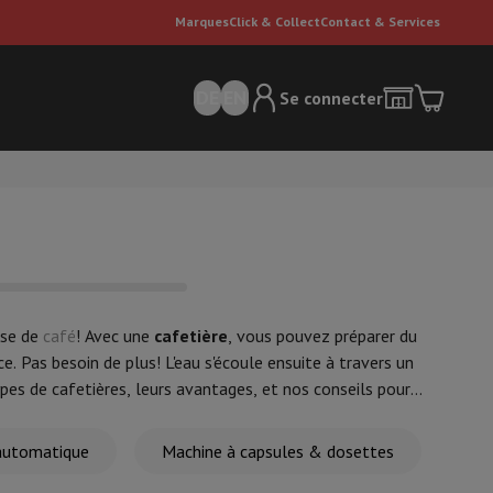
Marques
Click & Collect
Contact & Services
DE
EN
Se connecter
sse de
café
! Avec une
cafetière
, vous pouvez préparer du
ce. Pas besoin de plus! L'eau s'écoule ensuite à travers un
ateurs Dyson
Accessoires
Nettoyeur de sol
ypes de cafetières, leurs avantages, et nos conseils pour
'entretien
Poubelle
automatique
Machine à capsules & dosettes
ment de l'air