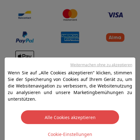
Weitermachen ohne zu akzeptieren
Verkaufsbedingungen
Wenn Sie auf „Alle Cookies akzeptieren“ klicken, stimmen
Datenschutz
Sie der Speicherung von Cookies auf Ihrem Gerät zu, um
die Websitenavigation zu verbessern, die Websitenutzung
Disclaimer
zu analysieren und unsere Marketingbemühungen zu
Cookies
unterstützen.
SA HIFI international - 2 Rue Läiteschbaach, 5324
Alle Cookies akzeptieren
Contern, G-D de Luxembourg - 00 128 297/101
TVA LU 190.388.17
Cookie-Einstellungen