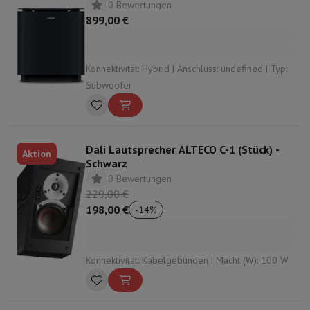
0 Bewertungen
899,00 €
Konnektivität: Hybrid | Anschluss: undefined | Typ:
Subwoofer
Dali Lautsprecher ALTECO C-1 (Stück) -
Aktion
Schwarz
0 Bewertungen
229,00 €
198,00 €
-
14
%
Konnektivität: Kabelgebunden | Macht (W): 100 W