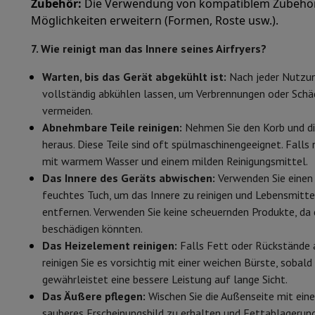
Zubehör:
Die Verwendung von kompatiblem Zubehör 
Zubehör
Speicherkarte
Kabel
Zubehör Action Cam
Stative & Dr
Möglichkeiten erweitern (Formen, Roste usw.).
Schutz- & Transporttaschen
Für Kameras
Sport, Gaming & Haustechnik
7. Wie reinigt man das Innere seines Airfryers?
Home & Domotica
Smart Home
Sicherheit & Schutz
IP-Kame
Warten, bis das Gerät abgekühlt ist:
Nach jeder Nutzun
Verbundene Uhren
Smartwatch
Apple Watch
Samsung Galaxy 
vollständig abkühlen lassen, um Verbrennungen oder Sc
Elektrische Mobilität
Gesamte Elektromobilität
E Scooter un
vermeiden.
Smart Toys
Virtual-Reality-Kopfhörer
Drohne
DJI-Drohnen
Abnehmbare Teile reinigen:
Nehmen Sie den Korb und di
Gaming Konsole
Spielkonsolen
Refurbished Konsolen
Controll
heraus. Diese Teile sind oft spülmaschinengeeignet. Falls n
Sport Zubehör
Sport Kopfhörer
mit warmem Wasser und einem milden Reinigungsmittel.
Batterien & Elektrizität
Akkus
Ladegerät für Akkus
Steckdose
Das Innere des Geräts abwischen:
Verwenden Sie einen
Infos & Beratung
feuchtes Tuch, um das Innere zu reinigen und Lebensmitte
Warum HiFi wählen
entfernen. Verwenden Sie keine scheuernden Produkte, da 
Kostenlose Lieferung
10 Verkaufsstellen
Zufrieden oder Gel
beschädigen könnten.
Unsere Dienstleistungen
Kostenlose Lieferung
Abholung im 
Das Heizelement reinigen:
Falls Fett oder Rückstände
Kundenservice
Reparieren Sie Ihr Gerät
Überprüfen Sie Ihre Lie
reinigen Sie es vorsichtig mit einer weichen Bürste, sobald
Häufig gestellte Fragen
Kann ich mit der HIFI International
gewährleistet eine bessere Leistung auf lange Sicht.
Das Äußere pflegen:
Wischen Sie die Außenseite mit ein
sauberes Erscheinungsbild zu erhalten und Fettablagerun