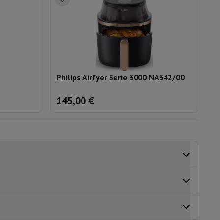
Philips Airfyer Serie 3000 NA342/00
Mo
A
145,00 €
1