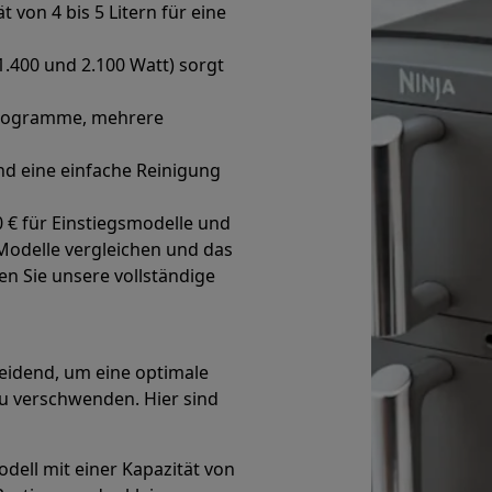
t von 4 bis 5 Litern für eine
1.400 und 2.100 Watt) sorgt
r zum Kochen
n & Schneiden
Küchenlöffel
Mischen & Abmessen
Koch- und Gewürz
 Programme, mehrere
nd eine einfache Reinigung
 € für Einstiegsmodelle und
Modelle vergleichen und das
en Sie unsere vollständige
te
Dyson Airwrap
Dyson Corrale
Dyson Supersonic
ing
Bartschneider
Nasen-Ohr-Clipper
Scherköpfe
heidend, um eine optimale
m Licht
zu verschwenden. Hier sind
d Schultermassage
Körpermassage
lator
Thermometer
Heizdecke
dell mit einer Kapazität von