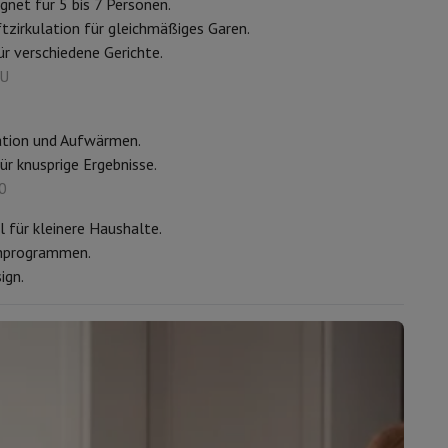
gnet für 5 bis 7 Personen.
tzirkulation für gleichmäßiges Garen.
r verschiedene Gerichte.
s
Andere
U
ation und Aufwärmen.
ür knusprige Ergebnisse.
er Kopfhörer
Noise Cancelling-Kopfhörer
Sport Kopfhörer
Bluetooth
0
l für kleinere Haushalte.
chprogrammen.
ign.