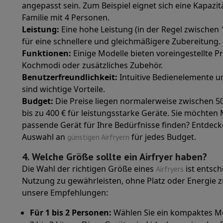
angepasst sein. Zum Beispiel eignet sich eine Kapazitä
Cook'in Style
Familie mit 4 Personen.
Kochen
Pfanne
Pfannen
Ofengerichte
Leistung:
Eine hohe Leistung (in der Regel zwischen 
Kuechenzubehoer
Manik und Küchenhandschuhe
Thermomete
für eine schnellere und gleichmäßigere Zubereitung.
Küchenutensilien
Küchenmesser
Raspeln & Schälen
Koteliere
Funktionen:
Einige Modelle bieten voreingestellte
Gebaeckutensilien
Muscheln
Kochmodi oder zusätzliches Zubehör.
Tischkultur
Besteck
Gläser
Service
Benutzerfreundlichkeit:
Intuitive Bedienelemente u
Getränkezubehör
Kaffee & Tee
Wein
Karaffen & Becher
sind wichtige Vorteile.
Tischdekoration
Tischset
Budget:
Die Preise liegen normalerweise zwischen 50
Aufbewahren
Brotkästen
Mülleimer
bis zu 400 € für leistungsstarke Geräte.
Sie möchten 
Pflege & Gesundheit
passende Gerät für Ihre Bedürfnisse finden? Entdeck
Zahnbürste
Elektrische Zahnbürste
Zahnbürstenzubehör
Auswahl an
für jedes Budget.
günstigen Airfryern
Haarpflege
Haarglätter
Haartrockner
Lockenstab
Gebläsebürs
Beauty
Gesichtspflege
Spiegel
Beauty-Accessoires
4. Welche Größe sollte ein Airfryer haben?
Rasur
Haarschneidemaschine
Elektrischer Rasierer
Bodygroom
Die Wahl der richtigen Größe eines
ist entsc
Airfryers
Haarentfernung
Ladyshave
Epiliergerät
Epilierer von gepulste
Nutzung zu gewährleisten, ohne Platz oder Energie 
Massage
Massage der Füße
Massage des Rückens
Nacken- un
unsere Empfehlungen:
Wellness
Personenwaage
Blutdruckmessgerät
Kreislaufstimu
Für 1 bis 2 Personen:
Wählen Sie ein kompaktes Mo
Telefonie & Navigation