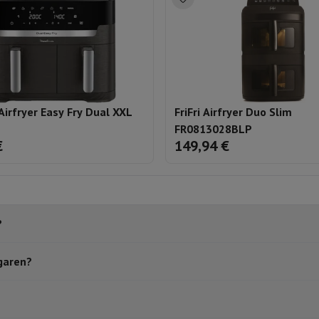
Airfryer Easy Fry Dual XXL
FriFri Airfryer Duo Slim
FR0813028BLP
€
149,94 €
?
garen?