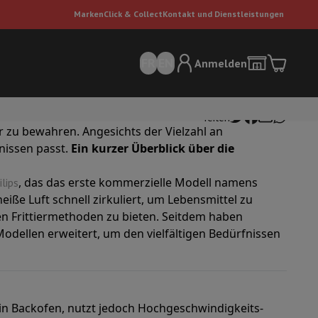
Marken
Click & Collect
Kontakt und Dienstleistungen
FR
EN
Anmelden
 Alternative zum
bieten. Sie
herkömmlichen Frittieren
Teilen
 zu bewahren. Angesichts der Vielzahl an
nissen passt.
Ein kurzer Überblick über die
, das das erste kommerzielle Modell namens
ilips
heiße Luft schnell zirkuliert, um Lebensmittel zu
len Frittiermethoden zu bieten. Seitdem haben
odellen erweitert, um den vielfältigen Bedürfnissen
sauger
Dyson Staubsauger
Staubsauger-Zubehör
Bodenreiniger
 Luft
 ein Backofen, nutzt jedoch Hochgeschwindigkeits-