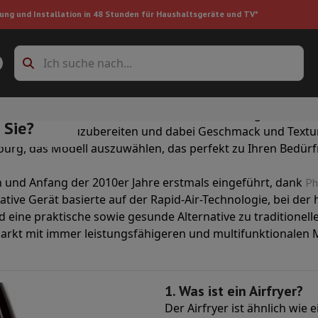
ung und Installation in 48 Stunden für Haushaltsgeräte und TV*
Zubehöre Waschmaschinen
Überlagerungsrahmen und Sockel
ere Art zu kochen revolutioniert, indem sie eine gesündere
 Sie?
ganz ohne Öl zuzubereiten und dabei Geschmack und Textur
boxes
Einbau-Kühlschrank
ourg, das Modell auszuwählen, das perfekt zu Ihren Bedürf
n und Anfang der 2010er Jahre erstmals eingeführt, dank
Ph
ke
ative Gerät basierte auf der Rapid-Air-Technologie, bei der 
d eine praktische sowie gesunde Alternative zu traditionel
arkt mit immer leistungsfähigeren und multifunktionalen M
auger
Handstaubsauger
Staubsaugerroboter
Multifunktionaler Staub
iniger
Reiniger für Böden & Teppiche
Reinigungsprodukte
Mülleimer
en
Bügelmaschine
Bügelbrett
Zubehör
1. Was ist ein Airfryer?
ler
Luftbefeuchter
Luftentfeuchter
Zusatzheizung
Behandlung von
Der Airfryer ist ähnlich wie