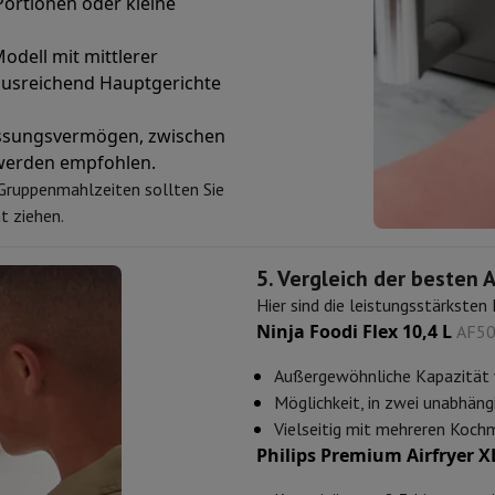
 Portionen oder kleine
 Air
Samsung Smartphones
Samsung Galaxy S25
Samsung Galaxy Fl
nes
Generalüberholtes iPhone
Generalüberholtes Samsung
Modell mit mittlerer
Watch
Garmin
Activity Tracker
m ausreichend Hauptgerichte
Phone Bildschirmschutz
Samsung Bildschirmschutz
le Ladegeräte
ssungsvermögen, zwischen
edenes
Freisprecheinrichtung
 werden empfohlen.
Gruppenmahlzeiten sollten Sie
t ziehen.
rad-Navigation
5. Vergleich der besten A
Hier sind die leistungsstärkste
1-Computer
Laptop Gaming
Apple MacBook
Apple MacBook Pro
Apple
Ninja Foodi Flex 10,4 L
AF5
Apple iMac
PC Gamer
0 Series
Gaming-Monitor
Gaming-Maus
Gaming-Stühle
Gaming-Mau
Außergewöhnliche Kapazität vo
alaxy Tab
Refurbished tablets
Möglichkeit, in zwei unabhäng
Laserdrucker
Epson EcoTank
Mobile Fotodrucker
Fotopapier & Druc
Vielseitig mit mehreren Koch
Philips Premium Airfryer 
ektor
Webcam
PC-Lautsprecher