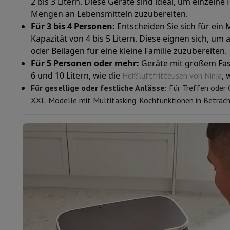
2 bis 3 Litern. Diese Geräte sind ideal, um einzelne
Smartphones
Alle Smartphones
Apple iPhone
iPhone 17
iPhone
Mengen an Lebensmitteln zuzubereiten.
Generalüberholte Smartphones
Generalüberholte Smartpho
Für 3 bis 4 Personen:
Entscheiden Sie sich für ein 
Verbundene Uhren
Smartwatch
Apple Watch
Samsung Galaxy 
Kapazität von 4 bis 5 Litern. Diese eignen sich, u
Schutz
iPhone Hülle
Samsung Hülle
Universelle Schutzhülle
i
oder Beilagen für eine kleine Familie zuzubereiten.
Nachladen
Powerbank
Ladegerät
Ladegeräte für das Auto
App
Für 5 Personen oder mehr:
Geräte mit großem Fa
Telefonie-Zubehör
Speicherkarte
Kabel
Autohalterung
Verschi
6 und 10 Litern, wie die
,
Heißluftfritteusen von Ninja
Zahlungsterminals
SumUp
Für gesellige oder festliche Anlässe:
Für Treffen oder 
GSM
Alle GSM
Emporia GSM
GSM Nokia
XXL-Modelle mit Multitasking-Kochfunktionen in Betrach
Festnetztelefone
Alle Festnetztelefone
Gigaset-Telefone
Navigationssystem
Navigation Auto
Radarwarner Coyote
Fahr
Verschiedenes
Walkie-Talkies
Mobile Fotodrucker
Computer & Büro
Laptop & Notebook
Laptop
Ultra-portabler Computer
2-in-
Desktop-Computer
Desktop-Computer
All-in-One-Computer
PC Gaming
Gaming-Bereich
Laptop Gaming
PC Gamer
PC RTX 5
Tablette & E-Reader
Tablette
E-Reader
Apple iPad
Samsung G
Drucker & Scanner
Drucker
HP Instant Ink
Tintenstrahldrucker
Netzwerk
FRITZ!
IP-Kameras
Peripheriegerät
PC-Bildschirm
Tastatur
Maus
PC-Headsets
Proj