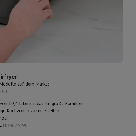
ip7 & Fold7
irfryer
n Modelle auf dem Markt:
 MacBook Air
Refurbished Laptops
00EU
spads
n 10,4 Litern, ideal für große Familien.
ige Kochzonen zu unterteilen.
ker
Tintenpatronen & Toner
modi.
XL
HD9875/90