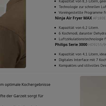
Kapazität von 8,3 Litern, geei
Speicherkarte
USB-Stick
Optisches Laufwerk
Technologie zur schnellen Luf
Voreingestellte Programme fü
erät
Apple Zubehör
Stylus-Stift
Kabel
Projektionswand
Mauspad
Hub
Ninja Air Fryer MAX
AF180E
 Philips
TV TCL
QLED TV
OLED TV
QNED TV
Kapazität von 6,2 Litern.
ojektor
6 Kochmodi, darunter Dehydr
-Lautsprecher
Bluetooth-Lautsprecher
Party-Lautsprecher
Luftzirkulationstechnologie f
pfhörer
Kopfhörer On-Ear & Over-Ear
Bluetooth Kopfhörer
Kabellos
Philips Serie 3000
HD9255/9
oth-Lautsprecher
iPod & MP3-Player
dios
Wecker
Kapazität von 4,1 Litern, idea
undbars
Ständer Lautsprecher
Halterungen Projektor
Digitales Interface mit 7 Ko
ergerät
Projektionswand
Kompaktes und stilvolles Des
-Kamera
 um optimale Kochergebnisse
e der Garzeit sorgt für