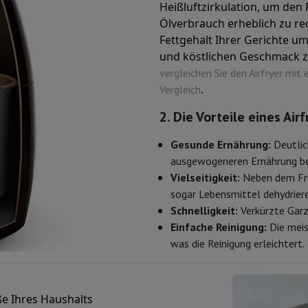
Heißluftzirkulation, um den
ilintegrierter Geschirrspüler
Geschirrspüler 45 cm
Ölverbrauch erheblich zu re
bau-Gefrierschrank
Weinkühlschrank einbaubar
Einbau-Kühlschrank
Fettgehalt Ihrer Gerichte um
fen (90cm)
und köstlichen Geschmack z
-Kochfeld
Modulares Kochfeld
vergleichen Sie den Airfryer mit
terfahrbare Haube
Teleskopische Abzugshaube
Inselhaube
Dunstabz
.
Vergleich
lle
2. Die Vorteile eines Airf
rmeschublade
Gesunde Ernährung:
Deutlic
chine
Zerkleinerer
KitchenAid
Smeg
Multifunktionale Küchenmaschin
ausgewogeneren Ernährung be
ereiter
Vielseitigkeit:
Neben dem Frit
ör Snacks
sogar Lebensmittel dehydrier
Schnelligkeit:
Verkürzte Garze
Einfache Reinigung:
Die meis
Espressomaschine
Kapsel- & Padmaschine
Nespresso
Dolce Gusto
Se
was die Reinigung erleichtert.
 mit Filter
arer
Aufschnittmaschine
Küchenwaage
Vakuumverpackungsmaschin
ncha
Grillen
Elektrischer Wok
ße Ihres Haushalts