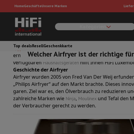
Home
Geschäfte
Unsere Marken
Liefer
Kategorien
Haushaltgroßgeräte
Waschmaschine
Waschmaschine
Waschmaschine mit Trockner
Wäschetrockner
Wäschetrockner
Top deals
Resell
Geschenkkarte
Heißluftfritteusen, auch Airfryer genannt, haben uns
Home
Snacks
Spülmaschinen
Spülmaschinen
Welcher Airfryer ist der richtige für
ermöglichen es, knusprige Gerichte mit wenig oder 
Kühlschränke
Kühlschränke
Amerikanische Kühlschränke
Frigo
verfügbaren
hilft Ihnen HIFI Luxemb
Haushaltsgeräten
Gefrierschränke
Gefrierschränke
Geschichte der Airfryer
Herde
Herde
Elektrische Kocher
Airfryer wurden 2005 von Fred Van Der Weij erfunde
Weinlagerung
Weinklimaschränke für Alterung
Weinkühlschrän
„Philips Airfryer“ auf den Markt brachte. Dieses innov
Öfen
Backöfen frei stehend
garen. Ziel war es, den Ölverbrauch zu reduzieren un
Mikrowelle
Mikrowelle
zahlreiche Marken wie
,
und Tefal den M
Ninja
Moulinex
Staubsaugen
allen Staubsaugern
Schlittenstaubsauger
Stiels
der Verbraucher gerecht zu werden.
Reinigen
Hochdruckreiniger
Fensterputzer
Mähroboter
Dampfre
Wäschepflege
Bügeleisen
Dampfbügelstation
Dampfbügeleis
Klimaanlage
Mobile Klimaanlage
Luftreiniger
Ventilator
Aircoo
Einbaugeräte