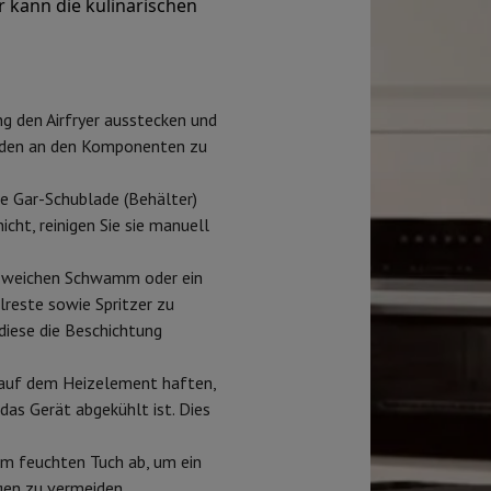
kann die kulinarischen
eibeinstative
Digitaler Bilderrahmen & Album
ras
Wetterwarte
g den Airfryer ausstecken und
Watch
Garmin
Activity Tracker
häden an den Komponenten zu
d Elektroroller
E-Bike
e Gar-Schublade (Behälter)
er
Spiele
Gaming-Stühle
icht, reinigen Sie sie manuell
n
Steckdosen für die Reise
Solarenergie
 weichen Schwamm oder ein
lreste sowie Spritzer zu
diese die Beschichtung
d zurück
Sicher bezahlen
Geschäft
Große Elektroinstallation
Integrierte Installation
Installat
 auf dem Heizelement haften,
ferzeit
 das Gerät abgekühlt ist. Dies
 Mastercard auf Kredit kaufen?
Wann wird meine Bestellung geliefer
em feuchten Tuch ab, um ein
gen zu vermeiden.