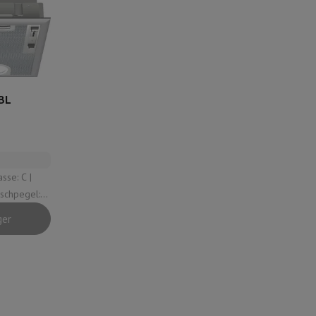
mühlen
BL
schpegel:
ger