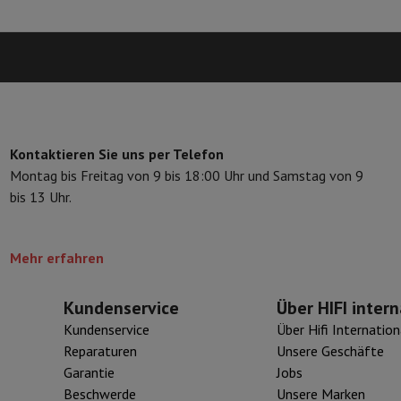
eibeinstative
Digitaler Bilderrahmen & Album
ras
Wetterwarte
Watch
Garmin
Activity Tracker
d Elektroroller
E-Bike
Kontaktieren Sie uns per Telefon
er
Spiele
Gaming-Stühle
Montag bis Freitag von 9 bis 18:00 Uhr und Samstag von 9
bis 13 Uhr.
n
Steckdosen für die Reise
Solarenergie
Mehr erfahren
d zurück
Sicher bezahlen
Geschäft
Große Elektroinstallation
Integrierte Installation
Installat
Kundenservice
Über HIFI intern
ferzeit
Kundenservice
Über Hifi Internation
 Mastercard auf Kredit kaufen?
Wann wird meine Bestellung geliefer
Reparaturen
Unsere Geschäfte
Garantie
Jobs
Beschwerde
Unsere Marken