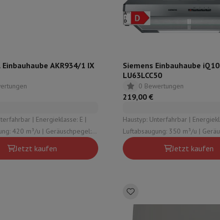
ilintegrierter Geschirrspüler
Geschirrspüler 45 cm
bau-Gefrierschrank
Weinkühlschrank einbaubar
Einbau-Kühlschrank
fen (90cm)
-Kochfeld
Modulares Kochfeld
terfahrbare Haube
Teleskopische Abzugshaube
Inselhaube
Dunstabz
lle
l Einbauhaube AKR934/1 IX
Siemens Einbauhaube iQ1
LU63LCC50
ertungen
0 Bewertungen
rmeschublade
219,00 €
chine
Zerkleinerer
KitchenAid
Smeg
Multifunktionale Küchenmaschin
 | Energieklasse: E |
Haustyp: Unterfahrbar | Energieklasse: D |
ereiter
ung: 420 m³/u | Geräuschpegel:
Luftabsaugung: 350 m³/u | Geräu
ör Snacks
ensiv-Modus: Nein
72 dB | Intensiv-Modus: Nein
Jetzt kaufen
Jetzt kaufen
Espressomaschine
Kapsel- & Padmaschine
Nespresso
Dolce Gusto
Se
 mit Filter
arer
Aufschnittmaschine
Küchenwaage
Vakuumverpackungsmaschin
ncha
Grillen
Elektrischer Wok