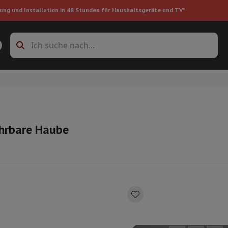
ung und Installation in 48 Stunden für Haushaltsgeräte und TV*
Zubehöre Waschmaschinen
Überlagerungsrahmen und Sockel
boxes
Einbau-Kühlschrank
hrbare Haube
ke
auger
Handstaubsauger
Staubsaugerroboter
Multifunktionaler Staub
iniger
Reiniger für Böden & Teppiche
Reinigungsprodukte
Mülleimer
en
Bügelmaschine
Bügelbrett
Zubehör
ler
Luftbefeuchter
Luftentfeuchter
Zusatzheizung
Behandlung von