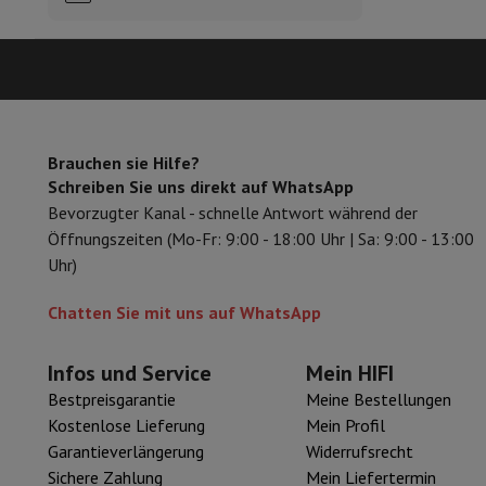
Zubehör
Speicherkarte
Kabel
Zubehör Action Cam
Stative & Dr
Schutz- & Transporttaschen
Für Kameras
Sport, Gaming & Haustechnik
Home & Domotica
Smart Home
Sicherheit & Schutz
IP-Kame
Verbundene Uhren
Smartwatch
Apple Watch
Samsung Galaxy 
Elektrische Mobilität
Gesamte Elektromobilität
E Scooter un
Brauchen sie Hilfe?
Smart Toys
Virtual-Reality-Kopfhörer
Drohne
DJI-Drohnen
Schreiben Sie uns direkt auf WhatsApp
Gaming Konsole
Spielkonsolen
Refurbished Konsolen
Controll
Bevorzugter Kanal - schnelle Antwort während der
Sport Zubehör
Sport Kopfhörer
Öffnungszeiten (Mo-Fr: 9:00 - 18:00 Uhr | Sa: 9:00 - 13:00
Batterien & Elektrizität
Akkus
Ladegerät für Akkus
Steckdose
Uhr)
Infos & Beratung
Warum HiFi wählen
Chatten Sie mit uns auf WhatsApp
Kostenlose Lieferung
10 Verkaufsstellen
Zufrieden oder Gel
Unsere Dienstleistungen
Kostenlose Lieferung
Abholung im 
Infos und Service
Mein HIFI
Kundenservice
Reparieren Sie Ihr Gerät
Überprüfen Sie Ihre Lie
Bestpreisgarantie
Meine Bestellungen
Häufig gestellte Fragen
Kann ich mit der HIFI International
Kostenlose Lieferung
Mein Profil
Garantieverlängerung
Widerrufsrecht
Sichere Zahlung
Mein Liefertermin