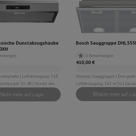
r zum Kochen
n & Schneiden
Küchenlöffel
Mischen & Abmessen
Koch- und Gewürz
ssische Dunstabzugshaube
Bosch Sauggruppe DHL555
0XH
ertungen
0 Bewertungen
410,00 €
e | Luftabsaugung: 110
Haustyp: Sauggruppe | Energieklasse: C |
uschpegel: 52 dB | Anzahl der
Luftabsaugung: 362 m³/u | Geräu
te
Dyson Airwrap
Dyson Corrale
Dyson Supersonic
en (inkl. Intensiv): 3 | Art der
56 dB | Intensiv-Modus: Ja
Nicht mehr auf La
Nicht mehr auf Lager
 Zentrale Absaugung
ing
Bartschneider
Nasen-Ohr-Clipper
Scherköpfe
m Licht
d Schultermassage
Körpermassage
lator
Thermometer
Heizdecke