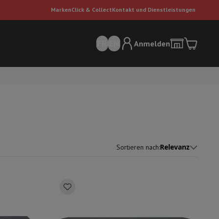
Marken
Click & Collect
Kontakt und Dienstleistungen
FR
EN
Anmelden
Relevanz
Sortieren nach
:
sauger
Dyson Staubsauger
Staubsauger-Zubehör
Bodenreiniger
 Luft