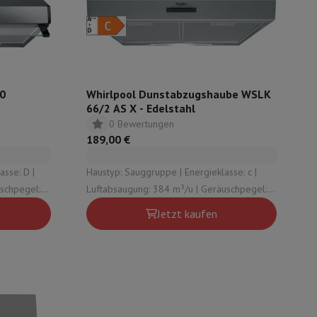
ugshaube Absauggruppe
Abzugshaube Arbeitsplatte
Zubehör für Du
00
Whirlpool Dunstabzugshaube WSLK
66/2 AS X - Edelstahl
0 Bewertungen
189,00 €
e
Haustyp: Sauggruppe | Energieklasse: c |
schpegel:
Luftabsaugung: 384 m³/u | Geräuschpegel:
69 dB | Anzahl der Geschwindigkeiten (inkl.
Jetzt kaufen
Intensiv): 3
nseo
Kaffeemaschinen
Teemaschine
Wasserkocher
e
Elektrisches Messer