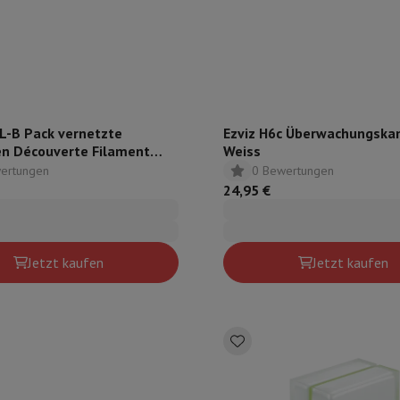
 Air
Samsung Smartphones
Samsung Galaxy S25
Samsung Galaxy Fl
nes
Generalüberholtes iPhone
Generalüberholtes Samsung
Watch
Garmin
Activity Tracker
Phone Bildschirmschutz
Samsung Bildschirmschutz
le Ladegeräte
edenes
Freisprecheinrichtung
L-B Pack vernetzte
Ezviz H6c Überwachungska
en Découverte Filament
Weiss
E27
ertungen
0 Bewertungen
24,95 €
rad-Navigation
1-Computer
Laptop Gaming
Apple MacBook
Apple MacBook Pro
Apple
Jetzt kaufen
Jetzt kaufen
Apple iMac
PC Gamer
0 Series
Gaming-Monitor
Gaming-Maus
Gaming-Stühle
Gaming-Mau
alaxy Tab
Refurbished tablets
Laserdrucker
Epson EcoTank
Mobile Fotodrucker
Fotopapier & Druc
ektor
Webcam
PC-Lautsprecher