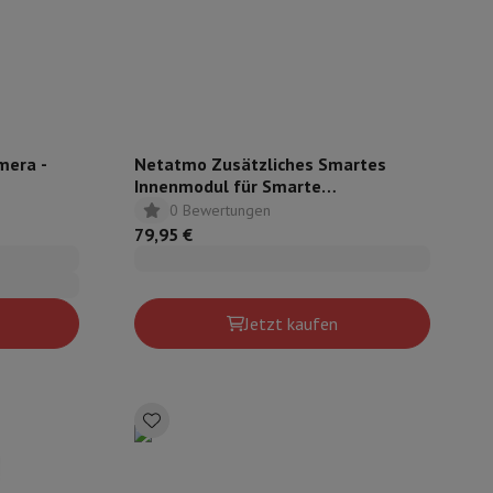
ip7 & Fold7
mera -
Netatmo Zusätzliches Smartes
Innenmodul für Smarte
Wetterstation
0 Bewertungen
79,95 €
 MacBook Air
Refurbished Laptops
Jetzt kaufen
spads
ker
Tintenpatronen & Toner