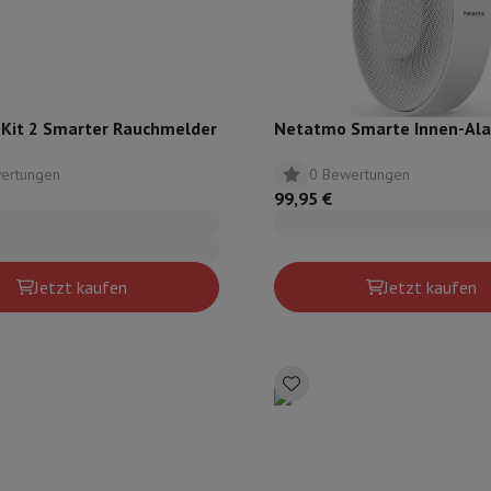
eibeinstative
Digitaler Bilderrahmen & Album
ras
Wetterwarte
Watch
Garmin
Activity Tracker
Kit 2 Smarter Rauchmelder
Netatmo Smarte Innen-Ala
d Elektroroller
E-Bike
ertungen
0 Bewertungen
99,95 €
er
Spiele
Gaming-Stühle
n
Steckdosen für die Reise
Solarenergie
Jetzt kaufen
Jetzt kaufen
d zurück
Sicher bezahlen
Geschäft
Große Elektroinstallation
Integrierte Installation
Installat
ferzeit
 Mastercard auf Kredit kaufen?
Wann wird meine Bestellung geliefer