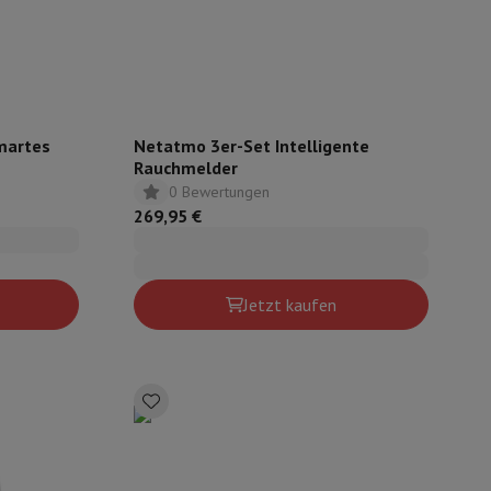
s
Andere
Netatmo 3er-Set Intelligente
Rauchmelder
0 Bewertungen
er Kopfhörer
Noise Cancelling-Kopfhörer
Sport Kopfhörer
Bluetooth
269,95 €
Jetzt kaufen