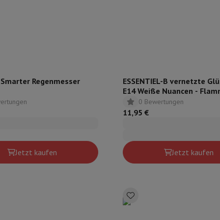
r zum Kochen
n & Schneiden
Küchenlöffel
Mischen & Abmessen
Koch- und Gewürz
Smarter Regenmesser
ESSENTIEL-B vernetzte Glü
E14 Weiße Nuancen - Fla
ertungen
0 Bewertungen
11,95 €
te
Dyson Airwrap
Dyson Corrale
Dyson Supersonic
Jetzt kaufen
Jetzt kaufen
ing
Bartschneider
Nasen-Ohr-Clipper
Scherköpfe
m Licht
d Schultermassage
Körpermassage
lator
Thermometer
Heizdecke