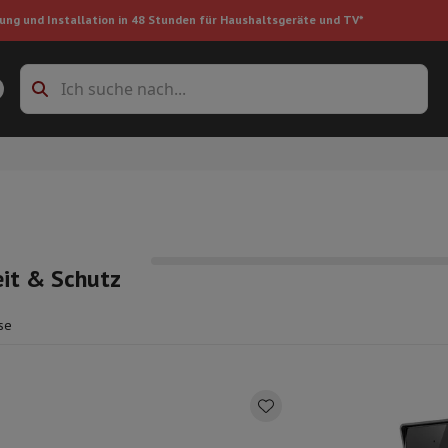
ung und Installation in 48 Stunden für Haushaltsgeräte und TV*
Zubehöre Waschmaschinen
Überlagerungsrahmen und Sockel
boxes
Einbau-Kühlschrank
ke
eit & Schutz
se
auger
Handstaubsauger
Staubsaugerroboter
Multifunktionaler Staub
iniger
Reiniger für Böden & Teppiche
Reinigungsprodukte
Mülleimer
en
Bügelmaschine
Bügelbrett
Zubehör
ler
Luftbefeuchter
Luftentfeuchter
Zusatzheizung
Behandlung von