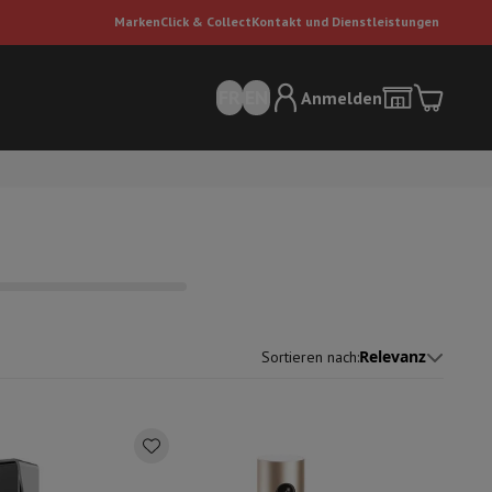
Marken
Click & Collect
Kontakt und Dienstleistungen
FR
EN
Anmelden
Relevanz
Sortieren nach
:
sauger
Dyson Staubsauger
Staubsauger-Zubehör
Bodenreiniger
 Luft