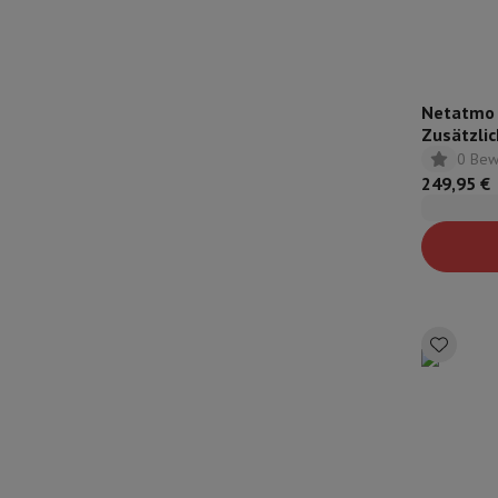
Netatmo 
Zusätzli
für Smar
0 Bew
249,95 €