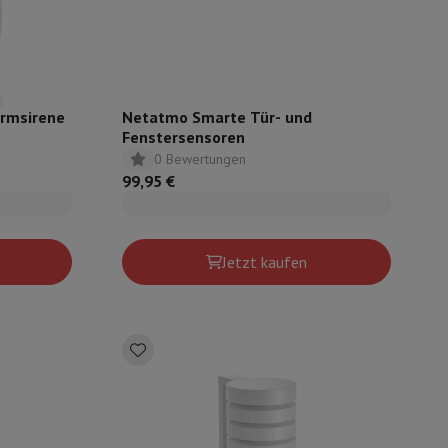
rmsirene
Netatmo Smarte Tür- und
Fenstersensoren
0 Bewertungen
99,95 €
Jetzt kaufen
ion von Fernsehern
B2B
Gift Card (Geschenkkarte)
Fotoentwicklung
V
t?
Was ist Ecotrel?