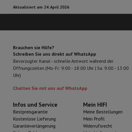
Zubehör
Speicherkarte
Kabel
Zubehör Action Cam
Stative & Dr
Aktualisiert am 24. April 2026
Schutz- & Transporttaschen
Für Kameras
Sport, Gaming & Haustechnik
Home & Domotica
Smart Home
Sicherheit & Schutz
IP-Kame
Verbundene Uhren
Smartwatch
Apple Watch
Samsung Galaxy 
Elektrische Mobilität
Gesamte Elektromobilität
E Scooter un
Brauchen sie Hilfe?
Smart Toys
Virtual-Reality-Kopfhörer
Drohne
DJI-Drohnen
Schreiben Sie uns direkt auf WhatsApp
Gaming Konsole
Spielkonsolen
Refurbished Konsolen
Controll
Bevorzugter Kanal - schnelle Antwort während der
Sport Zubehör
Sport Kopfhörer
Öffnungszeiten (Mo-Fr: 9:00 - 18:00 Uhr | Sa: 9:00 - 13:00
Batterien & Elektrizität
Akkus
Ladegerät für Akkus
Steckdose
Uhr)
Infos & Beratung
Warum HiFi wählen
Chatten Sie mit uns auf WhatsApp
Kostenlose Lieferung
10 Verkaufsstellen
Zufrieden oder Gel
Unsere Dienstleistungen
Kostenlose Lieferung
Abholung im 
Infos und Service
Mein HIFI
Kundenservice
Reparieren Sie Ihr Gerät
Überprüfen Sie Ihre Lie
Bestpreisgarantie
Meine Bestellungen
Häufig gestellte Fragen
Kann ich mit der HIFI International
Kostenlose Lieferung
Mein Profil
Garantieverlängerung
Widerrufsrecht