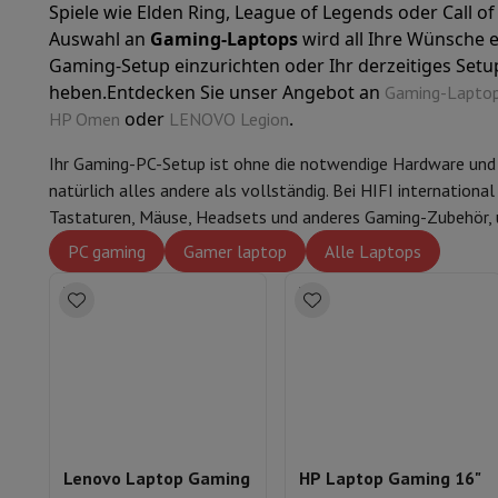
Spiele wie Elden Ring, League of Legends oder Call o
Cook'in Style
Auswahl an
Gaming-Laptops
wird all Ihre Wünsche e
Kochen
Pfanne
Pfannen
Ofengerichte
Gaming-Setup einzurichten oder Ihr derzeitiges Setup
Kuechenzubehoer
Manik und Küchenhandschuhe
Thermomete
heben.
Entdecken Sie unser Angebot an
Gaming-Lapto
Küchenutensilien
Küchenmesser
Raspeln & Schälen
Koteliere
oder
.
HP Omen
LENOVO Legion
Gebaeckutensilien
Muscheln
Tischkultur
Besteck
Gläser
Service
Ihr Gaming-PC-Setup ist ohne die notwendige Hardware und
Getränkezubehör
Kaffee & Tee
Wein
Karaffen & Becher
natürlich alles andere als vollständig. Bei HIFI internationa
Tischdekoration
Tischset
Tastaturen, Mäuse, Headsets und anderes Gaming-Zubehör, u
Aufbewahren
Brotkästen
Mülleimer
PC gaming
Gamer laptop
Alle Laptops
Pflege & Gesundheit
Zahnbürste
Elektrische Zahnbürste
Zahnbürstenzubehör
Haarpflege
Haarglätter
Haartrockner
Lockenstab
Gebläsebürs
Beauty
Gesichtspflege
Spiegel
Beauty-Accessoires
Rasur
Haarschneidemaschine
Elektrischer Rasierer
Bodygroom
Haarentfernung
Ladyshave
Epiliergerät
Epilierer von gepulste
Massage
Massage der Füße
Massage des Rückens
Nacken- un
Wellness
Personenwaage
Blutdruckmessgerät
Kreislaufstimu
Telefonie & Navigation
Lenovo Laptop Gaming
HP Laptop Gaming 16"