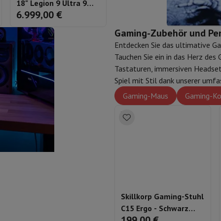
 Air
Samsung Smartphones
Samsung Galaxy S25
Samsung Galaxy Fl
18" Legion 9 Ultra 9
OMEN Max Ultra 9
6.999,00 €
3.999,00 €
nes
Generalüberholtes iPhone
Generalüberholtes Samsung
192 GB 4 TB RTX 5090
64GB 1TB RTX 5090 -
Watch
Garmin
Activity Tracker
– QWERTZ – 18IAX10
AZERTY - 16-ah0026nb
Gaming-Zubehör und Per
Phone Bildschirmschutz
Samsung Bildschirmschutz
Entdecken Sie das ultimative Ga
le Ladegeräte
Tauchen Sie ein in das Herz des
edenes
Freisprecheinrichtung
Tastaturen, immersiven Headset
Spiel mit Stil dank unserer um
Gaming-Maus
Gaming-Ko
rad-Navigation
1-Computer
Laptop Gaming
Apple MacBook
Apple MacBook Pro
Apple
Apple iMac
PC Gamer
0 Series
Gaming-Monitor
Gaming-Maus
Gaming-Stühle
Gaming-Mau
alaxy Tab
Refurbished tablets
Laserdrucker
Epson EcoTank
Mobile Fotodrucker
Fotopapier & Druc
Skillkorp Gaming-Stuhl
C15 Ergo - Schwarz
ektor
Webcam
PC-Lautsprecher
199,00 €
Progress