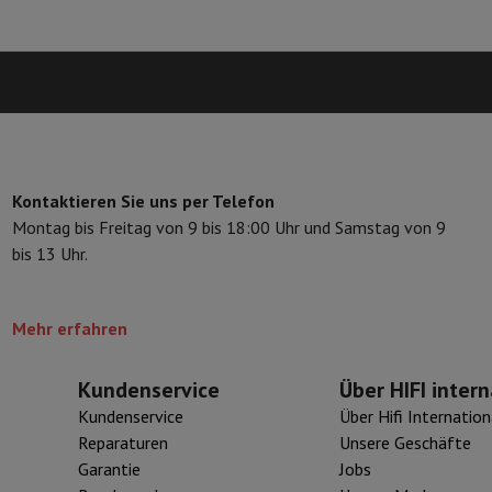
eibeinstative
Digitaler Bilderrahmen & Album
ras
Wetterwarte
Watch
Garmin
Activity Tracker
d Elektroroller
E-Bike
Kontaktieren Sie uns per Telefon
er
Spiele
Gaming-Stühle
Montag bis Freitag von 9 bis 18:00 Uhr und Samstag von 9
bis 13 Uhr.
n
Steckdosen für die Reise
Solarenergie
Mehr erfahren
d zurück
Sicher bezahlen
Geschäft
Große Elektroinstallation
Integrierte Installation
Installat
Kundenservice
Über HIFI intern
ferzeit
Kundenservice
Über Hifi Internation
 Mastercard auf Kredit kaufen?
Wann wird meine Bestellung geliefer
Reparaturen
Unsere Geschäfte
Garantie
Jobs