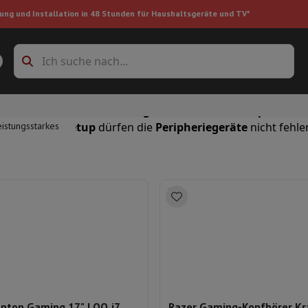
ung und Installation in 48 Stunden für Haushaltsgeräte und TV*
Zubehöre Waschmaschinen
Überlagerungsrahmen und Sockel
gebote
während der
Gaming-Woche
, um Ihr
Setup
zu erwei
istungsstarkes
komplettes Setup
dürfen die
Peripheriegeräte
nicht fehle
boxes
Einbau-Kühlschrank
ke
auger
Handstaubsauger
Staubsaugerroboter
Multifunktionaler Staub
iniger
Reiniger für Böden & Teppiche
Reinigungsprodukte
Mülleimer
en
Bügelmaschine
Bügelbrett
Zubehör
ler
Luftbefeuchter
Luftentfeuchter
Zusatzheizung
Behandlung von
ptop Gaming 17" LOQ i7
Razer Gaming-Kopfhörer Kr