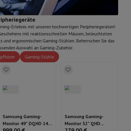
ip7 & Fold7
Predator Orion 3000 i7
Nitro V 16 AI Ryzen 7
1
1.699,00 €
1.699,00 €
1
16GB 1TB RTX 5060 -
32GB 1TB RTX 5070
R
PO3-665
QWERTZ ANV16-42-
1
ipheriegeräte
R5LK + Wireless
ming-Erlebnis mit unseren hochwertigen Peripheriegeräten!
controller
 Geschehens mit reaktionsschnellen Mäusen, beleuchteten
s und ergonomischen Gaming-Stühlen. Beherrschen Sie das
fassenden Auswahl an Gaming-Zubehör.
pfhörer
Gaming-Stühle
 MacBook Air
Refurbished Laptops
spads
ker
Tintenpatronen & Toner
Samsung Gaming-
Samsung Gaming-
S
Monitor 49" DQHD 144
Monitor 32" QHD
(2
999,00 €
279,00 €
5
Hz Odyssey OLED G9 -
180Hz Odyssey G50F