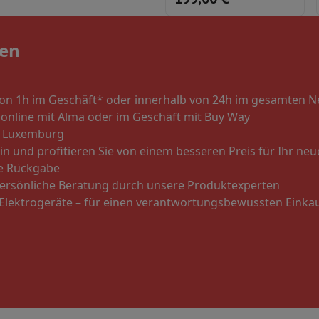
Speicherkarte
USB-Stick
Optisches Laufwerk
erät
Apple Zubehör
Stylus-Stift
Kabel
Projektionswand
Mauspad
Hub
len
 Philips
TV TCL
QLED TV
OLED TV
QNED TV
ojektor
b von 1h im Geschäft* oder innerhalb von 24h im gesamten 
-Lautsprecher
Bluetooth-Lautsprecher
Party-Lautsprecher
 online mit Alma oder im Geschäft mit Buy Way
pfhörer
Kopfhörer On-Ear & Over-Ear
Bluetooth Kopfhörer
Kabellos
in Luxemburg
oth-Lautsprecher
iPod & MP3-Player
in und profitieren Sie von einem besseren Preis für Ihr neu
dios
Wecker
te Rückgabe
undbars
Ständer Lautsprecher
Halterungen Projektor
persönliche Beratung durch unsere Produktexperten
ergerät
Projektionswand
n Elektrogeräte – für einen verantwortungsbewussten Einka
-Kamera