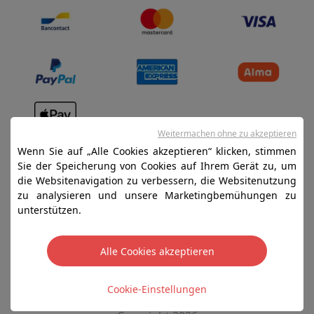
Weitermachen ohne zu akzeptieren
Verkaufsbedingungen
Wenn Sie auf „Alle Cookies akzeptieren“ klicken, stimmen
Datenschutz
Sie der Speicherung von Cookies auf Ihrem Gerät zu, um
die Websitenavigation zu verbessern, die Websitenutzung
Disclaimer
zu analysieren und unsere Marketingbemühungen zu
Cookies
unterstützen.
SA HIFI international - 2 Rue Läiteschbaach, 5324
Alle Cookies akzeptieren
Contern, G-D de Luxembourg - 00 128 297/101
TVA LU 190.388.17
Cookie-Einstellungen