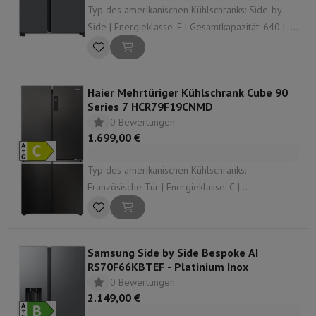
Typ des amerikanischen Kühlschranks: Side-by-
Side | Energieklasse: E | Gesamtkapazität: 640 L |
Dispensator: Wasser- und Eisspender |
Geräuschpegel: 36 dB
Haier Mehrtüriger Kühlschrank Cube 90
Series 7 HCR79F19CNMD
0 Bewertungen
1.699,00 €
Typ des amerikanischen Kühlschranks:
Französische Tür | Energieklasse: C |
Gesamtkapazität: 646 L | Geräuschpegel: 37 dB |
Höhe: 1905 mm
Samsung Side by Side Bespoke AI
RS70F66KBTEF - Platinium Inox
0 Bewertungen
2.149,00 €