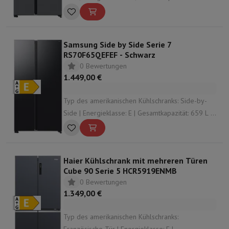
Dispensator: Wasser- und Eisspender |
Geräuschpegel: 36 dB
Samsung Side by Side Serie 7
RS70F65QEFEF - Schwarz
0 Bewertungen
1.449,00 €
Typ des amerikanischen Kühlschranks: Side-by-
Side | Energieklasse: E | Gesamtkapazität: 659 L |
Geräuschpegel: 36 dB | Höhe: 1784 mm
Haier Kühlschrank mit mehreren Türen
Cube 90 Serie 5 HCR5919ENMB
0 Bewertungen
1.349,00 €
Typ des amerikanischen Kühlschranks: