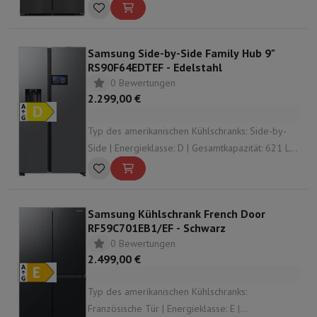
Gesamtkapazität: 605 L | Dispensator: Keine |
Geräuschpegel: 38 dB
Samsung Side-by-Side Family Hub 9"
RS90F64EDTEF - Edelstahl
0 Bewertungen
2.299,00 €
Typ des amerikanischen Kühlschranks: Side-by-
Side | Energieklasse: D | Gesamtkapazität: 621 L |
Dispensator: Wasser- und Eisspender |
Geräuschpegel: 36 dB
Samsung Kühlschrank French Door
RF59C701EB1/EF - Schwarz
0 Bewertungen
2.499,00 €
Typ des amerikanischen Kühlschranks:
Französische Tür | Energieklasse: E |