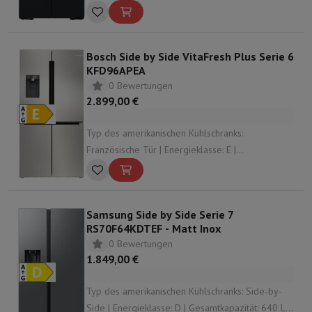
Gesamtkapazität: 649 L | Dispensator: Wasser-
und Eisspender | Geräuschpegel: 36 dB
Bosch Side by Side VitaFresh Plus Serie 6
KFD96APEA
0 Bewertungen
2.899,00 €
Typ des amerikanischen Kühlschranks:
Französische Tür | Energieklasse: E |
Gesamtkapazität: 574 L | Dispensator: Wasser-
und Eisspender | Geräuschpegel: 39 dB
Samsung Side by Side Serie 7
RS70F64KDTEF - Matt Inox
0 Bewertungen
1.849,00 €
Typ des amerikanischen Kühlschranks: Side-by-
Side | Energieklasse: D | Gesamtkapazität: 640 L |