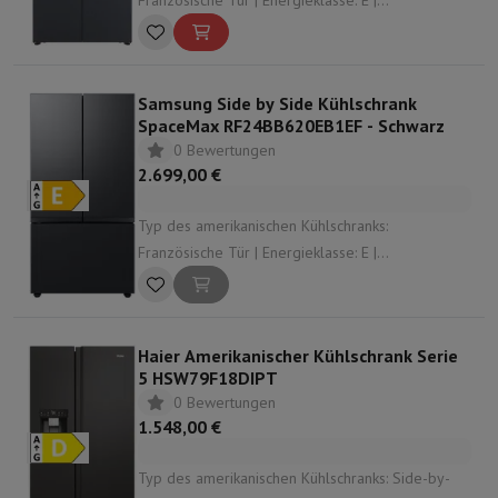
Französische Tür | Energieklasse: E |
Gesamtkapazität: 522 L | Dispensator: Keine |
Geräuschpegel: 38 dB
Samsung Side by Side Kühlschrank
SpaceMax RF24BB620EB1EF - Schwarz
0 Bewertungen
2.699,00 €
Typ des amerikanischen Kühlschranks:
Französische Tür | Energieklasse: E |
Gesamtkapazität: 674 L | Dispensator: Wasser-
und Eisspender | Geräuschpegel: 38 dB
Haier Amerikanischer Kühlschrank Serie
5 HSW79F18DIPT
0 Bewertungen
1.548,00 €
Typ des amerikanischen Kühlschranks: Side-by-