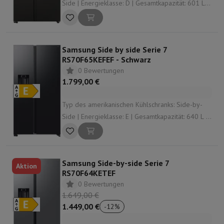
Side | Energieklasse: D | Gesamtkapazität: 601 L |
Dispensator: Wasser- und Eisspender |
Geräuschpegel: 36 dB
Samsung Side by side Serie 7
RS70F65KEFEF - Schwarz
0 Bewertungen
1.799,00 €
Typ des amerikanischen Kühlschranks: Side-by-
Side | Energieklasse: E | Gesamtkapazität: 640 L |
Dispensator: Wasser- und Eisspender |
Geräuschpegel: 36 dB
Samsung Side-by-side Serie 7
Aktion
RS70F64KETEF
0 Bewertungen
1.649,00 €
1.449,00 €
-
12
%