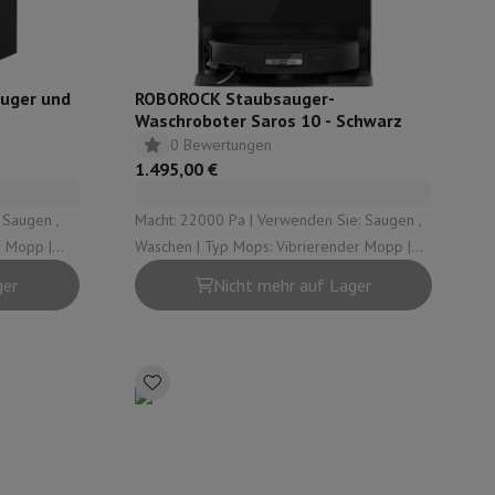
uger und
ROBOROCK Staubsauger-
z
Waschroboter Saros 10 - Schwarz
0 Bewertungen
1.495,00 €
 Saugen ,
Macht: 22000 Pa | Verwenden Sie: Saugen ,
Waschen | Typ Mops: Vibrierender Mopp |
ion:
Typ automatische Entleerungsstation:
ger
Nicht mehr auf Lager
Wasser ,
Sauberes Wasser , Schmutziges Wasser ,
Staub