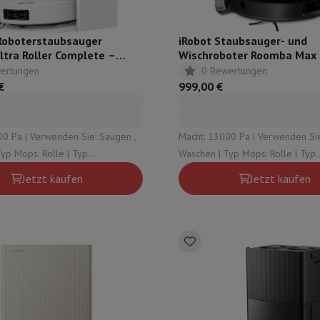
oboterstaubsauger
iRobot Staubsauger- und
ltra Roller Complete –
Wischroboter Roomba Max
Combo – Schwarz
ertungen
0 Bewertungen
€
999,00 €
00 Pa | Verwenden Sie: Saugen ,
Macht: 13000 Pa | Verwenden Sie
Waschen | Typ Mops: Rolle | Typ
e Entleerungsstation: Sauberes
automatische Entleerungsstation
Jetzt kaufen
Jetzt kaufen
chmutziges Wasser , Staub
Wasser , Schmutziges Wasser , S