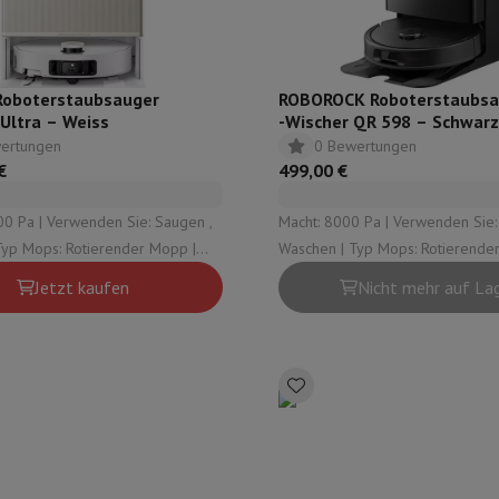
oboterstaubsauger
ROBOROCK Roboterstaubsa
Ultra – Weiss
-Wischer QR 598 – Schwar
ertungen
0 Bewertungen
€
499,00 €
00 Pa | Verwenden Sie: Saugen ,
Macht: 8000 Pa | Verwenden Sie:
Waschen | Typ Mops: Rotierender Mopp |
ische Entleerungsstation:
Typ automatische Entleerungsstat
Jetzt kaufen
Nicht mehr auf La
asser , Schmutziges Wasser ,
Sauberes Wasser , Schmutziges 
Staub