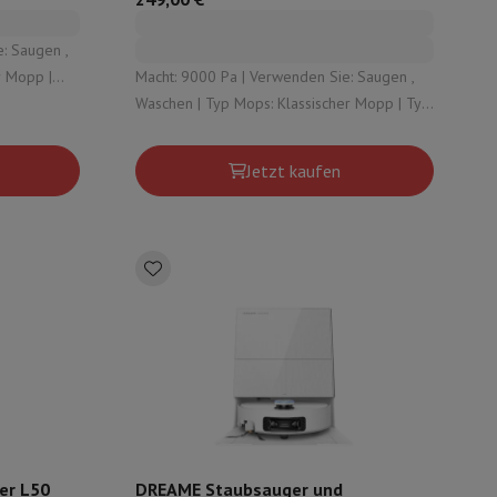
ip7 & Fold7
: Saugen ,
Macht: 9000 Pa | Verwenden Sie: Saugen ,
ion:
Waschen | Typ Mops: Klassischer Mopp | Typ
Wasser ,
automatische Entleerungsstation: Staub
Jetzt kaufen
 MacBook Air
Refurbished Laptops
spads
ker
Tintenpatronen & Toner
er L50
DREAME Staubsauger und