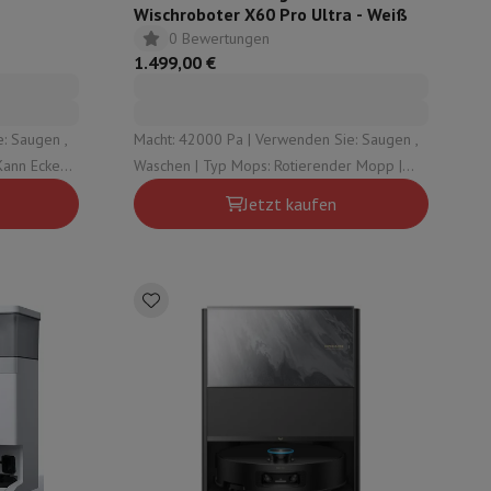
Wischroboter X60 Pro Ultra - Weiß
0 Bewertungen
1.499,00 €
s
Andere
: Saugen ,
Macht: 42000 Pa | Verwenden Sie: Saugen ,
Waschen | Typ Mops: Rotierender Mopp |
Ja
Typ automatische Entleerungsstation:
er Kopfhörer
Noise Cancelling-Kopfhörer
Sport Kopfhörer
Bluetooth
Jetzt kaufen
Sauberes Wasser , Schmutziges Wasser ,
Staub | Kapazität des Staubbehälters/Sacks:
0.31 L