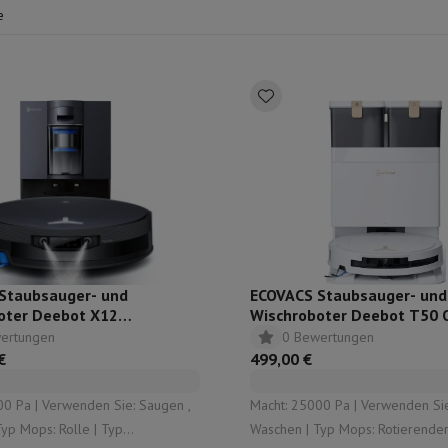
ir helfen Ihnen,
einen neuen Staubsauger mit unserem umfassende
ilintegrierter Geschirrspüler
Geschirrspüler 45 cm
e
n.
bau-Gefrierschrank
Weinkühlschrank einbaubar
Einbau-Kühlschrank
fen (90cm)
-Kochfeld
Modulares Kochfeld
terfahrbare Haube
Teleskopische Abzugshaube
Inselhaube
Dunstabz
lle
rmeschublade
chine
Zerkleinerer
KitchenAid
Smeg
Multifunktionale Küchenmaschin
ereiter
ör Snacks
Staubsauger- und
ECOVACS Staubsauger- und
oter Deebot X12
Wischroboter Deebot T50 
one
Gen3 schwarz
ertungen
0 Bewertungen
Espressomaschine
Kapsel- & Padmaschine
Nespresso
Dolce Gusto
Se
€
499,00 €
 mit Filter
arer
Aufschnittmaschine
Küchenwaage
Vakuumverpackungsmaschin
00 Pa | Verwenden Sie: Saugen ,
Macht: 25000 Pa | Verwenden Sie
ncha
Grillen
Elektrischer Wok
Waschen | Typ Mops: Rotierender Mopp |