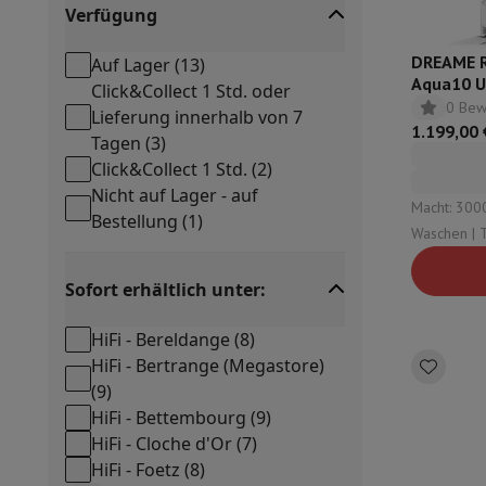
Verfügung
DREAME R
Auf Lager
(
13
)
Aqua10 U
Click&Collect 1 Std. oder
Weiß
0 Bew
Lieferung innerhalb von 7
1.199,00 
Tagen
(
3
)
Click&Collect 1 Std.
(
2
)
Nicht auf Lager - auf
Macht: 300
Bestellung
(
1
)
Waschen | Typ Mops: Rolle | Typ
automatisch
Wasser , S
Sofort erhältlich unter:
HiFi - Bereldange
(
8
)
HiFi - Bertrange (Megastore)
(
9
)
HiFi - Bettembourg
(
9
)
HiFi - Cloche d'Or
(
7
)
HiFi - Foetz
(
8
)