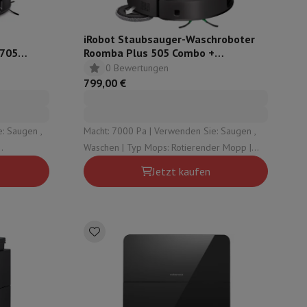
iRobot Staubsauger-Waschroboter
 705
Roomba Plus 505 Combo +
AutoWash-Basisstation - Schwarz
0 Bewertungen
799,00 €
: Saugen ,
Macht: 7000 Pa | Verwenden Sie: Saugen ,
Waschen | Typ Mops: Rotierender Mopp |
: Sauberes
Typ automatische Entleerungsstation: Staub ,
Jetzt kaufen
taub
Sauberes Wasser , Schmutziges Wasser