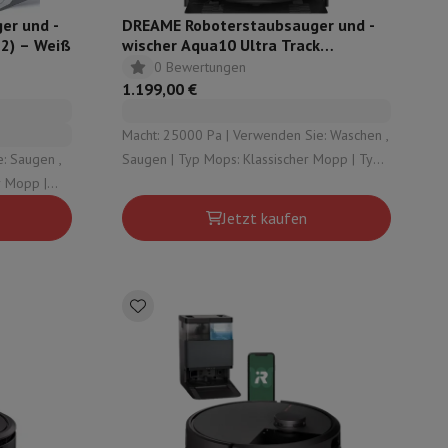
er und -
DREAME Roboterstaubsauger und -
 2) – Weiß
wischer Aqua10 Ultra Track
Complete
0 Bewertungen
1.199,00 €
Macht: 25000 Pa | Verwenden Sie: Waschen ,
: Saugen ,
Saugen | Typ Mops: Klassischer Mopp | Typ
automatische Entleerungsstation: Sauberes
ion: Staub ,
Wasser , Schmutziges Wasser , Staub
Jetzt kaufen
Wasser
ion von Fernsehern
B2B
Gift Card (Geschenkkarte)
Fotoentwicklung
V
t?
Was ist Ecotrel?