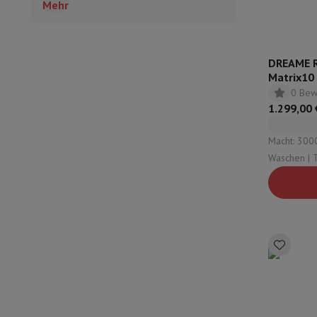
Mehr
DREAME R
Matrix10 
0 Bew
1.299,00 
Macht: 300
Waschen | Typ Mops: Rotierender Mopp |
Typ automat
Sauberes W
Staub