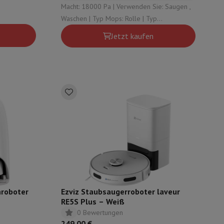
ion:
Macht: 18000 Pa | Verwenden Sie: Saugen ,
Wasser ,
Waschen | Typ Mops: Rolle | Typ
automatische Entleerungsstation: Sauberes
Jetzt kaufen
Wasser , Schmutziges Wasser , Staub
mühlen
hroboter
Ezviz Staubsaugerroboter laveur
RE5S Plus – Weiß
0 Bewertungen
249,00 €