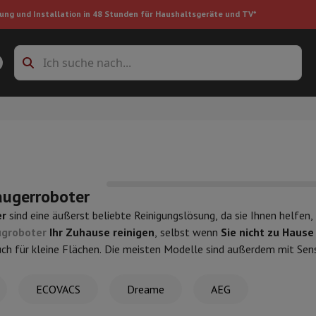
ung und Installation in 48 Stunden für Haushaltsgeräte und TV*
Zubehöre Waschmaschinen
Überlagerungsrahmen und Sockel
boxes
Einbau-Kühlschrank
ke
ugerroboter
er
sind eine äußerst beliebte Reinigungslösung, da sie Ihnen helfen
groboter
Ihr Zuhause reinigen
, selbst wenn
Sie nicht zu Hause
auger
Handstaubsauger
Staubsaugerroboter
Multifunktionaler Staub
uch für kleine Flächen. Die meisten Modelle sind außerdem mit Sen
iniger
Reiniger für Böden & Teppiche
Reinigungsprodukte
Mülleimer
n
und selbstständig darum herum zu navigieren. Einige
Saugroboter
en
Bügelmaschine
Bügelbrett
Zubehör
bereiche auszuwählen
, und verfügen über Kartenfunktionen, mit 
ECOVACS
Dreame
AEG
ler
Luftbefeuchter
Luftentfeuchter
Zusatzheizung
Behandlung von
eit erfordern. Zu den beliebtesten Marken auf dem Markt gehör