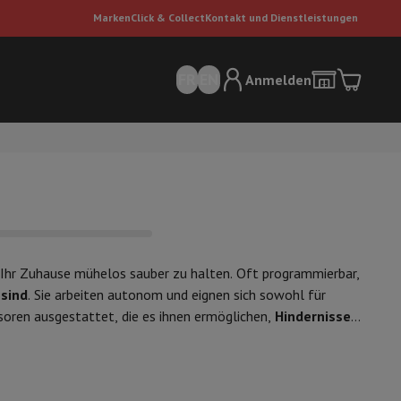
Marken
Click & Collect
Kontakt und Dienstleistungen
FR
EN
Anmelden
, Ihr Zuhause mühelos sauber zu halten. Oft programmierbar,
 sind
. Sie arbeiten autonom und eignen sich sowohl für
sauger
Dyson Staubsauger
Staubsauger-Zubehör
Bodenreiniger
soren ausgestattet, die es ihnen ermöglichen,
Hindernisse
bieten sogar die Möglichkeit,
bestimmte
denen sie sich Bereiche merken können, die besondere
 Luft
en
iRobot
mit der
Roomba
-Serie,
Dyson
,
Roborock
und