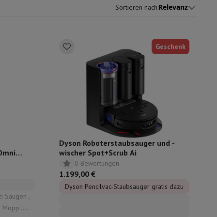
n Kaufratgeber
und individuellen Empfehlungen
Relevanz
Sortieren nach
:
Geschenk
ugshaube Absauggruppe
Abzugshaube Arbeitsplatte
Zubehör für Du
e
Dyson Roboterstaubsauger und -
Omni
wischer Spot+Scrub Ai
0 Bewertungen
nseo
Kaffeemaschinen
Teemaschine
Wasserkocher
1.199,00 €
Dyson Pencilvac-Staubsauger gratis dazu
e
Elektrisches Messer
: Saugen ,