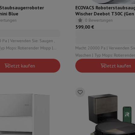
eibeinstative
Digitaler Bilderrahmen & Album
Staubsaugerroboter
ECOVACS Roboterstaubsaug
ini Blue
Wischer Deebot T30C (Gen
ertungen
0 Bewertungen
599,00 €
ras
Wetterwarte
Watch
Garmin
Activity Tracker
0 Pa | Verwenden Sie: Saugen ,
d Elektroroller
E-Bike
Macht: 20000 Pa | Verwenden Sie
ische Entleerungsstation: Staub ,
Waschen | Typ Mops: Rotierender Mopp |
er
Spiele
Gaming-Stühle
asser , Schmutziges Wasser
Typ automatische Entleerungsstat
Jetzt kaufen
Jetzt kaufen
Sauberes Wasser , Schmutziges 
n
Steckdosen für die Reise
Solarenergie
d zurück
Sicher bezahlen
Geschäft
Große Elektroinstallation
Integrierte Installation
Installat
ferzeit
 Mastercard auf Kredit kaufen?
Wann wird meine Bestellung geliefer