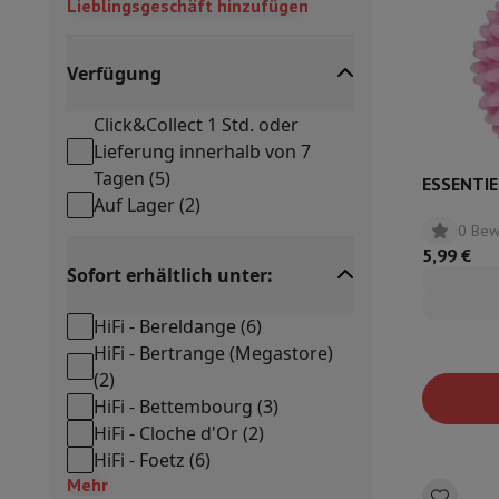
Lieblingsgeschäft hinzufügen
Cook'in Style
Kochen
Pfanne
Pfannen
Ofengerichte
Verfügung
Kuechenzubehoer
Manik und Küchenhandschuhe
Thermomete
Küchenutensilien
Küchenmesser
Raspeln & Schälen
Koteliere
Click&Collect 1 Std. oder
Gebaeckutensilien
Muscheln
Lieferung innerhalb von 7
Tischkultur
Besteck
Gläser
Service
Tagen
(
5
)
Getränkezubehör
Kaffee & Tee
Wein
Karaffen & Becher
ESSENTIEL
Auf Lager
(
2
)
Tischdekoration
Tischset
0 Bew
Aufbewahren
Brotkästen
Mülleimer
5,99 €
Pflege & Gesundheit
Sofort erhältlich unter:
Zahnbürste
Elektrische Zahnbürste
Zahnbürstenzubehör
Haarpflege
Haarglätter
Haartrockner
Lockenstab
Gebläsebürs
HiFi - Bereldange
(
6
)
Beauty
Gesichtspflege
Spiegel
Beauty-Accessoires
HiFi - Bertrange (Megastore)
Rasur
Haarschneidemaschine
Elektrischer Rasierer
Bodygroom
(
2
)
Haarentfernung
Ladyshave
Epiliergerät
Epilierer von gepulste
HiFi - Bettembourg
(
3
)
Massage
Massage der Füße
Massage des Rückens
Nacken- un
HiFi - Cloche d'Or
(
2
)
Wellness
Personenwaage
Blutdruckmessgerät
Kreislaufstimu
HiFi - Foetz
(
6
)
Telefonie & Navigation
Mehr