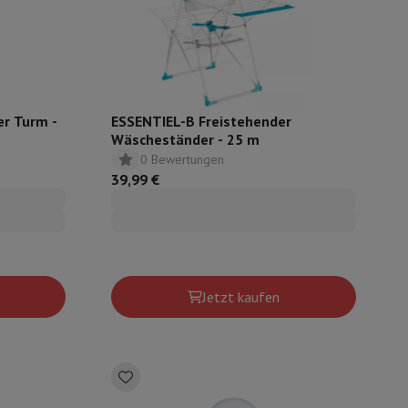
ugshaube Absauggruppe
Abzugshaube Arbeitsplatte
Zubehör für Du
r Turm -
ESSENTIEL-B Freistehender
Wäscheständer - 25 m
0 Bewertungen
39,99 €
e
Jetzt kaufen
nseo
Kaffeemaschinen
Teemaschine
Wasserkocher
e
Elektrisches Messer