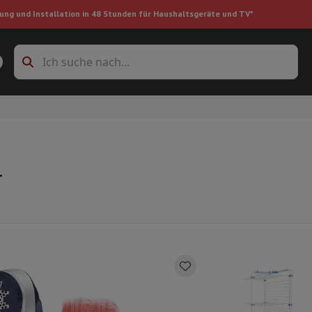
ung und Installation in 48 Stunden für Haushaltsgeräte und TV*
Zubehöre Waschmaschinen
Überlagerungsrahmen und Sockel
boxes
Einbau-Kühlschrank
r
ke
auger
Handstaubsauger
Staubsaugerroboter
Multifunktionaler Staub
iniger
Reiniger für Böden & Teppiche
Reinigungsprodukte
Mülleimer
en
Bügelmaschine
Bügelbrett
Zubehör
ler
Luftbefeuchter
Luftentfeuchter
Zusatzheizung
Behandlung von