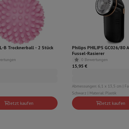
r zum Kochen
n & Schneiden
Küchenlöffel
Mischen & Abmessen
Koch- und Gewürz
-B Trocknerball - 2 Stück
Philips PHILIPS GC026/80 A
Fussel-Rasierer
ertungen
0 Bewertungen
15,95 €
te
Dyson Airwrap
Dyson Corrale
Dyson Supersonic
Abmessungen: 6,1 x 13,5 cm | Fa
Schwarz | Material: Plastik
ing
Bartschneider
Nasen-Ohr-Clipper
Scherköpfe
m Licht
Jetzt kaufen
Jetzt kaufen
d Schultermassage
Körpermassage
lator
Thermometer
Heizdecke