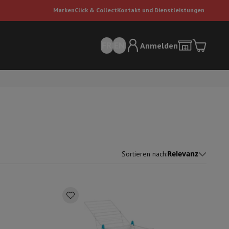
Marken
Click & Collect
Kontakt und Dienstleistungen
FR
EN
Anmelden
Relevanz
Sortieren nach
:
sauger
Dyson Staubsauger
Staubsauger-Zubehör
Bodenreiniger
 Luft