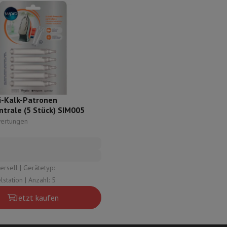
 Air
Samsung Smartphones
Samsung Galaxy S25
Samsung Galaxy Fl
nes
Generalüberholtes iPhone
Generalüberholtes Samsung
Watch
Garmin
Activity Tracker
Phone Bildschirmschutz
Samsung Bildschirmschutz
le Ladegeräte
edenes
Freisprecheinrichtung
i-Kalk-Patronen
trale (5 Stück) SIM005
rad-Navigation
ertungen
1-Computer
Laptop Gaming
Apple MacBook
Apple MacBook Pro
Apple
Apple iMac
PC Gamer
 Gerätetyp:
0 Series
Gaming-Monitor
Gaming-Maus
Gaming-Stühle
Gaming-Mau
Dampfbügelstation | Anzahl: 5
alaxy Tab
Refurbished tablets
Laserdrucker
Epson EcoTank
Mobile Fotodrucker
Fotopapier & Druc
Jetzt kaufen
ektor
Webcam
PC-Lautsprecher