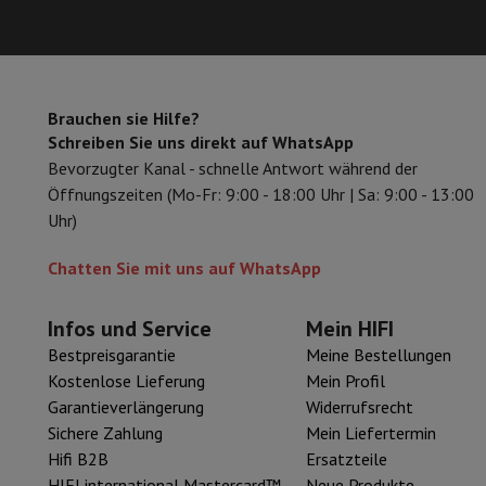
Arbeitsspeicher & Speicher
Festplatte
Solid State Drive (SSD)
Software
Operating system
Andere
Zubehör
Bezüge, Taschen & Packtaschen
Tablet Hüllen
Ladeg
Fernsehen & Audio
Fernseher
Alle Fernseher
Fernseher Samsung
TV LG
TV Sony
TV
Brauchen sie Hilfe?
Schreiben Sie uns direkt auf WhatsApp
Periphere Geräte
Heimkino
Soundbar
DVD- & Blu-ray-Player
Pr
Bevorzugter Kanal - schnelle Antwort während der
Lautsprecher
Kabellose Lautsprecher
Hi-Fi-Lautsprecher
WiFi
Öffnungszeiten (Mo-Fr: 9:00 - 18:00 Uhr | Sa: 9:00 - 13:00
Kopfhörer & Ohrhörer
Alle Kopfhörer
Apple AirPods
In-Ear Ko
Uhr)
Unterwegs
Tragbarer DVD-Player
Tragbarer CD-Player
Blueto
Heim-Audio
Hifi-Anlage
Verstärker
Plattenspieler
CD-Spieler
Ra
Chatten Sie mit uns auf WhatsApp
Halterungen
Alle Medien
TV-Möbel
TV-Ständer
Ständer für So
Zubehör
Audio- & Videokabel
Audio Zubehör
TV-Zubehör
Dikti
Fotografie & Video
Infos und Service
Mein HIFI
Digitalkamera
Spiegelreflexkamera
Hybrid-Kamera
High Zoom
Bestpreisgarantie
Meine Bestellungen
Beliebte Marken
Nikon Kamera
Sony Kamera
Kostenlose Lieferung
Mein Profil
Sofortbildkameras
Instax-Kamera
Fotopapier instax
Garantieverlängerung
Widerrufsrecht
GoPro
GoPro-Kameras
GoPro Zubehör
Sichere Zahlung
Mein Liefertermin
Video
Action Cam
Camcorder
Hifi B2B
Ersatzteile
Zubehör für Spiegelreflexkameras
Objektiv
HIFI international Mastercard™
Neue Produkte