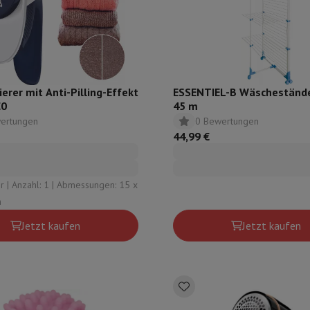
ilintegrierter Geschirrspüler
Geschirrspüler 45 cm
bau-Gefrierschrank
Weinkühlschrank einbaubar
Einbau-Kühlschrank
fen (90cm)
-Kochfeld
Modulares Kochfeld
terfahrbare Haube
Teleskopische Abzugshaube
Inselhaube
Dunstabz
lle
ierer mit Anti-Pilling-Effekt
ESSENTIEL-B Wäschestände
C0
45 m
ertungen
0 Bewertungen
rmeschublade
44,99 €
chine
Zerkleinerer
KitchenAid
Smeg
Multifunktionale Küchenmaschin
ereiter
: 15 x
ör Snacks
m
Jetzt kaufen
Jetzt kaufen
Espressomaschine
Kapsel- & Padmaschine
Nespresso
Dolce Gusto
Se
 mit Filter
arer
Aufschnittmaschine
Küchenwaage
Vakuumverpackungsmaschin
ncha
Grillen
Elektrischer Wok