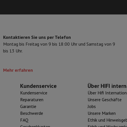
Speicherkarte
USB-Stick
Optisches Laufwerk
erät
Apple Zubehör
Stylus-Stift
Kabel
Projektionswand
Mauspad
Hub
 Philips
TV TCL
QLED TV
OLED TV
QNED TV
Kontaktieren Sie uns per Telefon
ojektor
Montag bis Freitag von 9 bis 18:00 Uhr und Samstag von 9
-Lautsprecher
Bluetooth-Lautsprecher
Party-Lautsprecher
bis 13 Uhr.
pfhörer
Kopfhörer On-Ear & Over-Ear
Bluetooth Kopfhörer
Kabellos
oth-Lautsprecher
iPod & MP3-Player
dios
Wecker
Mehr erfahren
undbars
Ständer Lautsprecher
Halterungen Projektor
ergerät
Projektionswand
Kundenservice
Über HIFI intern
-Kamera
Kundenservice
Über Hifi Internation
Reparaturen
Unsere Geschäfte
Garantie
Jobs
Beschwerde
Unsere Marken
FAQ
Ethik und Hinweisge
Geschenkkarten
Ethik und Wachsamke