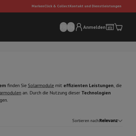
Marken
Click & Collect
Kontakt und Dienstleistungen
FR
EN
Anmelden
em
finden Sie
Solarmodule
mit
effizienten Leistungen
, die
armodulen
an. Durch die Nutzung dieser
Technologien
gen.
sauger
Dyson Staubsauger
Staubsauger-Zubehör
Bodenreiniger
Relevanz
Sortieren nach
:
 Luft