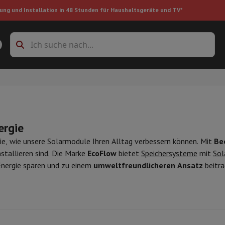
ung und Installation in 48 Stunden für Haushaltsgeräte und TV*
Zubehöre Waschmaschinen
Überlagerungsrahmen und Sockel
boxes
Einbau-Kühlschrank
ergie
ke
ie, wie unsere Solarmodule Ihren Alltag verbessern können. Mit
Be
nstallieren sind. Die Marke
EcoFlow
bietet
Speichersysteme
mit
Sol
nergie sparen
und zu einem
umweltfreundlicheren Ansatz
beitra
auger
Handstaubsauger
Staubsaugerroboter
Multifunktionaler Staub
iniger
Reiniger für Böden & Teppiche
Reinigungsprodukte
Mülleimer
en
Bügelmaschine
Bügelbrett
Zubehör
ler
Luftbefeuchter
Luftentfeuchter
Zusatzheizung
Behandlung von