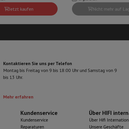
 Air
Samsung Smartphones
Samsung Galaxy S25
Samsung Galaxy Fl
nes
Generalüberholtes iPhone
Generalüberholtes Samsung
Jetzt kaufen
Nicht mehr auf La
Watch
Garmin
Activity Tracker
Phone Bildschirmschutz
Samsung Bildschirmschutz
le Ladegeräte
edenes
Freisprecheinrichtung
rad-Navigation
Kontaktieren Sie uns per Telefon
Montag bis Freitag von 9 bis 18:00 Uhr und Samstag von 9
bis 13 Uhr.
1-Computer
Laptop Gaming
Apple MacBook
Apple MacBook Pro
Apple
Apple iMac
PC Gamer
Mehr erfahren
0 Series
Gaming-Monitor
Gaming-Maus
Gaming-Stühle
Gaming-Mau
alaxy Tab
Refurbished tablets
Laserdrucker
Epson EcoTank
Mobile Fotodrucker
Fotopapier & Druc
Kundenservice
Über HIFI intern
Kundenservice
Über Hifi Internation
ektor
Webcam
PC-Lautsprecher
Reparaturen
Unsere Geschäfte