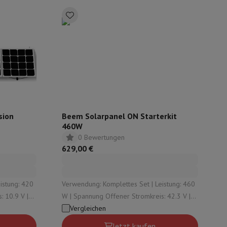
ugshaube Absauggruppe
Abzugshaube Arbeitsplatte
Zubehör für Du
e
sion
Beem Solarpanel ON Starterkit
460W
0 Bewertungen
629,00 €
nseo
Kaffeemaschinen
Teemaschine
Wasserkocher
Verwendung: Komplettes Set | Leistung: 460
: 10.9 V |
W | Spannung Offener Stromkreis: 42.3 V |
e
Elektrisches Messer
 Eingebauter Akku: Nein
Eingebauter Akku: Nein | Drahtlose
Vergleichen
Verbindung: Wi-Fi
Jetzt kaufen