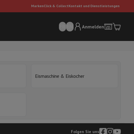
Marken
Click & Collect
Kontakt und Dienstleistungen
FR
EN
Anmelden
Eismaschine & Eiskocher
sauger
Dyson Staubsauger
Staubsauger-Zubehör
Bodenreiniger
 Luft
Folgen Sie uns