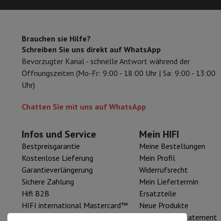
Einbaugeschirrspüler
Vollständig integrierter Geschirrspüler
Te
Kühlen und Einfrieren
Einbau-Kombi Kühl-/Gefrierschrank
Ein
Öfen
Multifunktionaler Einbaubackofen
Dampfofen
XL-Backo
Brauchen sie Hilfe?
Kochfelder
Alle Kochplatten
Induktionskochfeld
Glaskeramik
Schreiben Sie uns direkt auf WhatsApp
Abzugshauben
Alle Abzugshauben
Dekorative Abzugshaube
Un
Bevorzugter Kanal - schnelle Antwort während der
Einbau-Mikrowelle
Einbau-Mikrowelle
Einbau-Kombi-Mikrowe
Öffnungszeiten (Mo-Fr: 9:00 - 18:00 Uhr | Sa: 9:00 - 13:00
Einbau-Waschmaschinen
Einbau-Waschmaschine
Uhr)
Andere Einbaugeräte
Einbau-Kaffee- & Espressomaschine
Wä
Küche & Tischkultur
Chatten Sie mit uns auf WhatsApp
Küchenmaschine & Mixer
Mixer
Soupmaker
Blender
Küchenmas
Frühstück
Brotbackautomat
Toaster
Juicer
Eierkocher
Joghurtb
Infos und Service
Mein HIFI
Snacks
Fritteuse
Airfryer
Sandwichmaschine
Waffeleisen
Zubeh
Bestpreisgarantie
Meine Bestellungen
Desserts
Chocolatier
Eismaschine & Eiskocher
Crêpe-Pfanne
Kostenlose Lieferung
Mein Profil
Indoor-Garten
Click & Grow
Kräuter & Zubehör
Garantieverlängerung
Widerrufsrecht
Kaffee & Tee
Kaffeemaschine
Espressomaschine
De'Longhi 
Sichere Zahlung
Mein Liefertermin
Getränk
Sprudelnde Getränkemaschine
Bierzapfanlage
Karaffe
Hifi B2B
Ersatzteile
Küchengeräte
Dörrgeräte
Nudelmaschine
Slow Cooker
Dampfg
HIFI international Mastercard™
Neue Produkte
Spaß beim Kochen
Grills
Gourmet-Geräte
Raclette
Fondue
Pla
HIFI Resell
Accessibility Statement
Am Tisch
Tischkultur
Tischdekoration