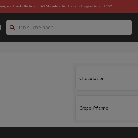
ung und Installation in 48 Stunden für Haushaltsgeräte und TV*
Zubehöre Waschmaschinen
Überlagerungsrahmen und Sockel
boxes
Einbau-Kühlschrank
Chocolatier
ke
auger
Handstaubsauger
Staubsaugerroboter
Multifunktionaler Staub
Crêpe-Pfanne
iniger
Reiniger für Böden & Teppiche
Reinigungsprodukte
Mülleimer
en
Bügelmaschine
Bügelbrett
Zubehör
ler
Luftbefeuchter
Luftentfeuchter
Zusatzheizung
Behandlung von