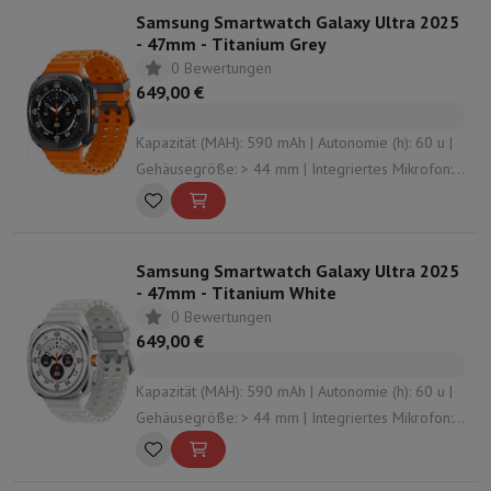
Samsung Smartwatch Galaxy Ultra 2025
- 47mm - Titanium Grey
0 Bewertungen
649,00 €
Kapazität (MAH): 590 mAh | Autonomie (h): 60 u |
Gehäusegröße: > 44 mm | Integriertes Mikrofon:
Ja | Konnektivität: Bluetooth , undefined , NFC ,
Vigi
Samsung Smartwatch Galaxy Ultra 2025
- 47mm - Titanium White
0 Bewertungen
649,00 €
Kapazität (MAH): 590 mAh | Autonomie (h): 60 u |
Gehäusegröße: > 44 mm | Integriertes Mikrofon:
Ja | Konnektivität: Bluetooth , NFC , Vigi ,
undefined