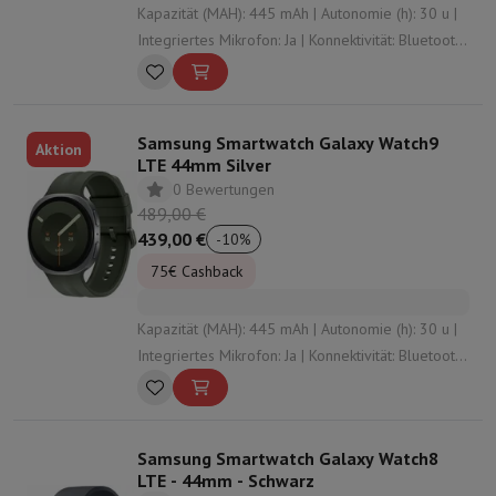
Kapazität (MAH): 445 mAh | Autonomie (h): 30 u |
Integriertes Mikrofon: Ja | Konnektivität: Bluetooth
, Vigi , NFC | Material des Armbands: Silikon
Samsung Smartwatch Galaxy Watch9
Aktion
LTE 44mm Silver
0 Bewertungen
489,00 €
439,00 €
-
10
%
75€ Cashback
Kapazität (MAH): 445 mAh | Autonomie (h): 30 u |
Integriertes Mikrofon: Ja | Konnektivität: Bluetooth
, Vigi , NFC , undefined | Material des Armbands:
Silikon
Samsung Smartwatch Galaxy Watch8
LTE - 44mm - Schwarz