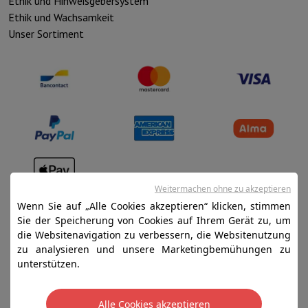
Ethik und Hinweisgebersystem
Ethik und Wachsamkeit
Unser Sortiment
Weitermachen ohne zu akzeptieren
Verkaufsbedingungen
Wenn Sie auf „Alle Cookies akzeptieren“ klicken, stimmen
Datenschutz
Sie der Speicherung von Cookies auf Ihrem Gerät zu, um
die Websitenavigation zu verbessern, die Websitenutzung
Disclaimer
zu analysieren und unsere Marketingbemühungen zu
Cookies
unterstützen.
SA HIFI international - 2 Rue Läiteschbaach, 5324
Alle Cookies akzeptieren