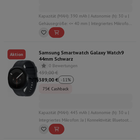
Kapazität (MAH): 390 mAh | Autonomie (h): 30 u |
Gehäusegröße: <= 40 mm | Integriertes Mikrofon:
Ja | Konnektivität: Bluetooth , Vigi , NFC
Samsung Smartwatch Galaxy Watch9
Aktion
44mm Schwarz
0 Bewertungen
439,00 €
389,00 €
-
11
%
75€ Cashback
Kapazität (MAH): 445 mAh | Autonomie (h): 30 u |
Integriertes Mikrofon: Ja | Konnektivität: Bluetooth
, Vigi , NFC | Material des Armbands: Silikon