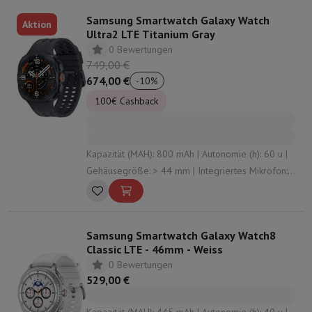
Samsung Smartwatch Galaxy Watch
Aktion
Ultra2 LTE Titanium Gray
0 Bewertungen
749,00 €
674,00 €
-
10
%
100€ Cashback
Kapazität (MAH): 800 mAh | Autonomie (h): 60 u |
Gehäusegröße: > 44 mm | Integriertes Mikrofon:
Ja | Konnektivität: undefined , Bluetooth , Vigi ,
NFC
Samsung Smartwatch Galaxy Watch8
Classic LTE - 46mm - Weiss
0 Bewertungen
529,00 €