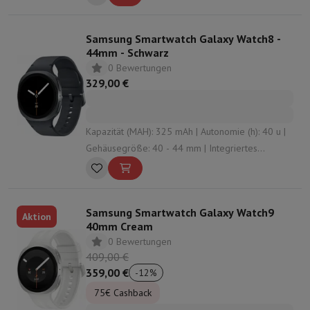
Aluminium
Samsung Smartwatch Galaxy Watch8 -
44mm - Schwarz
0 Bewertungen
329,00 €
Kapazität (MAH): 325 mAh | Autonomie (h): 40 u |
Gehäusegröße: 40 - 44 mm | Integriertes
Mikrofon: Ja | Konnektivität: Bluetooth , NFC , Vigi
Samsung Smartwatch Galaxy Watch9
Aktion
40mm Cream
0 Bewertungen
409,00 €
359,00 €
-
12
%
75€ Cashback