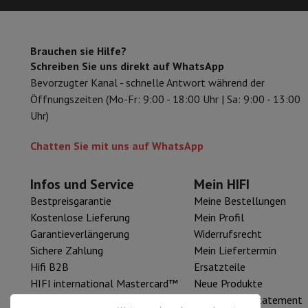
Smartphones
Alle Smartphones
Apple iPhone
iPhone 17
iPhone
Generalüberholte Smartphones
Generalüberholte Smartpho
Verbundene Uhren
Smartwatch
Apple Watch
Samsung Galaxy 
Brauchen sie Hilfe?
Schutz
iPhone Hülle
Samsung Hülle
Universelle Schutzhülle
i
Schreiben Sie uns direkt auf WhatsApp
Nachladen
Powerbank
Ladegerät
Ladegeräte für das Auto
App
Bevorzugter Kanal - schnelle Antwort während der
Telefonie-Zubehör
Speicherkarte
Kabel
Autohalterung
Verschi
Öffnungszeiten (Mo-Fr: 9:00 - 18:00 Uhr | Sa: 9:00 - 13:00
Zahlungsterminals
SumUp
Uhr)
GSM
Alle GSM
Emporia GSM
GSM Nokia
Festnetztelefone
Alle Festnetztelefone
Gigaset-Telefone
Chatten Sie mit uns auf WhatsApp
Navigationssystem
Navigation Auto
Radarwarner Coyote
Fahr
Verschiedenes
Walkie-Talkies
Mobile Fotodrucker
Infos und Service
Mein HIFI
Computer & Büro
Laptop & Notebook
Laptop
Ultra-portabler Computer
2-in-
Bestpreisgarantie
Meine Bestellungen
Desktop-Computer
Desktop-Computer
All-in-One-Computer
Kostenlose Lieferung
Mein Profil
PC Gaming
Gaming-Bereich
Laptop Gaming
PC Gamer
PC RTX 5
Garantieverlängerung
Widerrufsrecht
Tablette & E-Reader
Tablette
E-Reader
Apple iPad
Samsung G
Sichere Zahlung
Mein Liefertermin
Drucker & Scanner
Drucker
HP Instant Ink
Tintenstrahldrucker
Hifi B2B
Ersatzteile
Netzwerk
FRITZ!
IP-Kameras
HIFI international Mastercard™
Neue Produkte
Peripheriegerät
PC-Bildschirm
Tastatur
Maus
PC-Headsets
Proj
HIFI Resell
Accessibility Statement