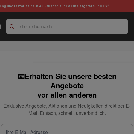
ung und Installation in 48 Stunden für Haushaltsgeräte und TV*
Zubehöre Waschmaschinen
Überlagerungsrahmen und Sockel
boxes
Einbau-Kühlschrank
📧Erhalten Sie unsere besten
ke
Angebote
vor allen anderen
auger
Handstaubsauger
Staubsaugerroboter
Multifunktionaler Staub
Exklusive Angebote, Aktionen und Neuigkeiten direkt per E-
iniger
Reiniger für Böden & Teppiche
Reinigungsprodukte
Mülleimer
Mail. Einfach, schnell, unverbindlich.
en
Bügelmaschine
Bügelbrett
Zubehör
ler
Luftbefeuchter
Luftentfeuchter
Zusatzheizung
Behandlung von