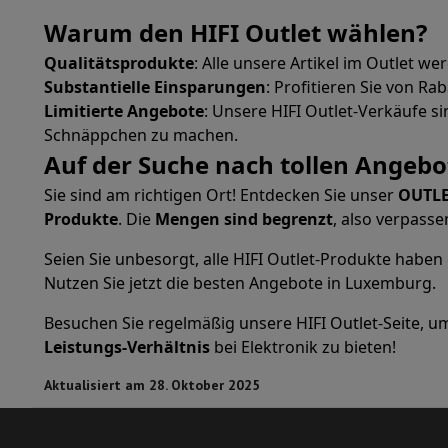
Cook'in Style
Warum den HIFI Outlet wählen?
Kochen
Pfanne
Pfannen
Ofengerichte
Qualitätsprodukte
: Alle unsere Artikel im Outlet w
Kuechenzubehoer
Manik und Küchenhandschuhe
Thermomete
Substantielle Einsparungen
: Profitieren Sie von R
Küchenutensilien
Küchenmesser
Raspeln & Schälen
Koteliere
Limitierte Angebote
: Unsere HIFI Outlet-Verkäufe s
Gebaeckutensilien
Muscheln
Schnäppchen zu machen.
Tischkultur
Besteck
Gläser
Service
Auf der Suche nach tollen Angebo
Getränkezubehör
Kaffee & Tee
Wein
Karaffen & Becher
Tischdekoration
Tischset
Sie sind am richtigen Ort! Entdecken Sie unser
OUTL
Aufbewahren
Brotkästen
Mülleimer
Produkte
. Die
Mengen sind begrenzt
, also verpasse
Pflege & Gesundheit
Seien Sie unbesorgt, alle HIFI Outlet-Produkte haben
Zahnbürste
Elektrische Zahnbürste
Zahnbürstenzubehör
Nutzen Sie jetzt die besten Angebote in Luxemburg.
Haarpflege
Haarglätter
Haartrockner
Lockenstab
Gebläsebürs
Beauty
Gesichtspflege
Spiegel
Beauty-Accessoires
Besuchen Sie regelmäßig unsere HIFI Outlet-Seite, 
Rasur
Haarschneidemaschine
Elektrischer Rasierer
Bodygroom
Leistungs-Verhältnis
bei Elektronik zu bieten!
Haarentfernung
Ladyshave
Epiliergerät
Epilierer von gepulste
Massage
Massage der Füße
Massage des Rückens
Nacken- un
Aktualisiert am 28. Oktober 2025
Wellness
Personenwaage
Blutdruckmessgerät
Kreislaufstimu
Telefonie & Navigation