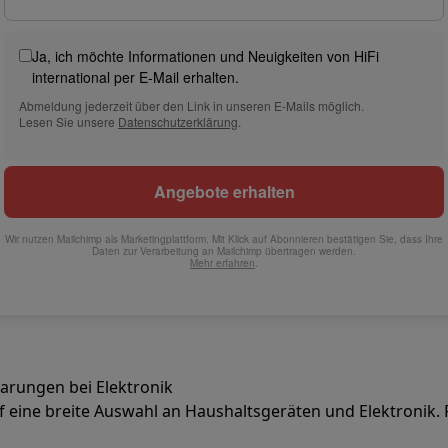
ilintegrierter Geschirrspüler
Geschirrspüler 45 cm
bau-Gefrierschrank
Weinkühlschrank einbaubar
Einbau-Kühlschrank
Ja, ich möchte Informationen und Neuigkeiten von HiFi
fen (90cm)
international per E-Mail erhalten.
-Kochfeld
Modulares Kochfeld
Abmeldung jederzeit über den Link in unseren E-Mails möglich.
terfahrbare Haube
Teleskopische Abzugshaube
Inselhaube
Dunstabz
Lesen Sie unsere
Datenschutzerklärung
.
lle
rmeschublade
chine
Zerkleinerer
KitchenAid
Smeg
Multifunktionale Küchenmaschin
Wir nutzen Mailchimp als Marketingplattform. Mit Klick auf Abonnieren bestätigen Sie, dass Ihre
ereiter
Daten zur Verarbeitung an Mailchimp übertragen werden.
Mehr erfahren
.
ör Snacks
Espressomaschine
Kapsel- & Padmaschine
Nespresso
Dolce Gusto
Se
 mit Filter
parungen bei Elektronik
arer
Aufschnittmaschine
Küchenwaage
Vakuumverpackungsmaschin
f eine breite Auswahl an Haushaltsgeräten und Elektronik. 
ncha
Grillen
Elektrischer Wok