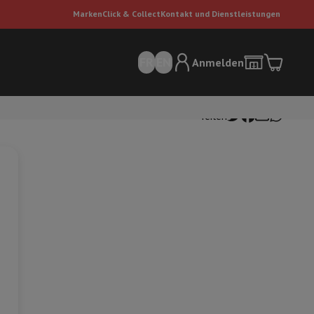
Marken
Click & Collect
Kontakt und Dienstleistungen
FR
EN
Anmelden
Teilen
sauger
Dyson Staubsauger
Staubsauger-Zubehör
Bodenreiniger
 Luft