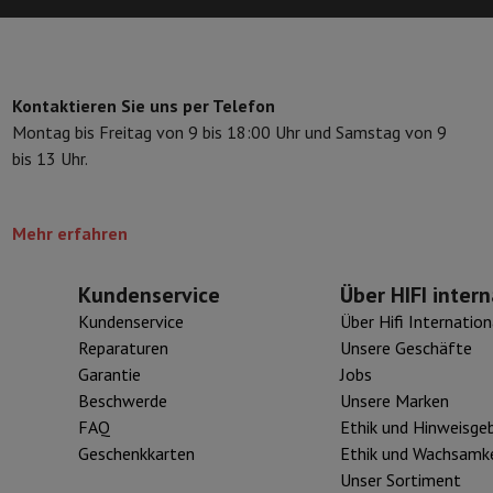
 Air
Samsung Smartphones
Samsung Galaxy S25
Samsung Galaxy Fl
nes
Generalüberholtes iPhone
Generalüberholtes Samsung
Watch
Garmin
Activity Tracker
Phone Bildschirmschutz
Samsung Bildschirmschutz
Kontaktieren Sie uns per Telefon
le Ladegeräte
Montag bis Freitag von 9 bis 18:00 Uhr und Samstag von 9
edenes
Freisprecheinrichtung
bis 13 Uhr.
Mehr erfahren
rad-Navigation
Kundenservice
Über HIFI intern
1-Computer
Laptop Gaming
Apple MacBook
Apple MacBook Pro
Apple
Kundenservice
Über Hifi Internation
Apple iMac
PC Gamer
Reparaturen
Unsere Geschäfte
0 Series
Gaming-Monitor
Gaming-Maus
Gaming-Stühle
Gaming-Mau
Garantie
Jobs
alaxy Tab
Refurbished tablets
Beschwerde
Unsere Marken
Laserdrucker
Epson EcoTank
Mobile Fotodrucker
Fotopapier & Druc
FAQ
Ethik und Hinweisge
Geschenkkarten
Ethik und Wachsamke
ektor
Webcam
PC-Lautsprecher
Unser Sortiment