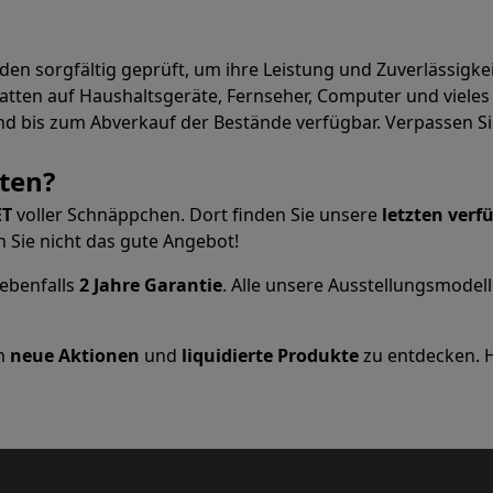
erden sorgfältig geprüft, um ihre Leistung und Zuverlässigk
r zum Kochen
abatten auf Haushaltsgeräte, Fernseher, Computer und viele
n & Schneiden
Küchenlöffel
Mischen & Abmessen
Koch- und Gewürz
ind bis zum Abverkauf der Bestände verfügbar. Verpassen S
ten?
ET
voller Schnäppchen. Dort finden Sie unsere
letzten verf
n Sie nicht das gute Angebot!
 ebenfalls
2 Jahre Garantie
. Alle unsere Ausstellungsmodel
te
Dyson Airwrap
Dyson Corrale
Dyson Supersonic
um
neue Aktionen
und
liquidierte Produkte
zu entdecken. HI
ing
Bartschneider
Nasen-Ohr-Clipper
Scherköpfe
m Licht
d Schultermassage
Körpermassage
lator
Thermometer
Heizdecke