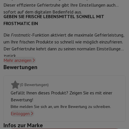
Dieser effiziente Gefriertruhe gibt Ihre Einstellungen auch
Schutz
iPhone Hülle
Samsung Hülle
Universelle Schutzhülle
iPhone
sofort auf dem digitalen Bedienfeld aus.
Nachladen
Powerbank
Ladegerät
Ladegeräte für das Auto
Apple L
GEBEN SIE FRISCHE LEBENSMITTEL SCHNELL MIT
Telefonie-Zubehör
Speicherkarte
Kabel
Autohalterung
Verschieden
FROSTMATIC EIN
Zahlungsterminals
SumUp
GSM
Alle GSM
Emporia GSM
GSM Nokia
Die
Frostmatic
-Funktion aktiviert die maximale Gefrierleistung,
Festnetztelefone
Alle Festnetztelefone
Gigaset-Telefone
um Ihre frischen Produkte so schnell wie möglich einzufrieren.
Navigationssystem
Navigation Auto
Radarwarner Coyote
Fahrrad-
Der Gefriertruhe kehrt dann zu seinen normalen Einstellungen
Verschiedenes
Walkie-Talkies
Mobile Fotodrucker
zurück.
Mehr anzeigen
Computer & Büro
Bewertungen
Laptop & Notebook
Laptop
Ultra-portabler Computer
2-in-1-Com
Desktop-Computer
Desktop-Computer
All-in-One-Computer
Apple
PC Gaming
Gaming-Bereich
Laptop Gaming
PC Gamer
PC RTX 50 Se
(0 Bewertungen)
Tablette & E-Reader
Tablette
E-Reader
Apple iPad
Samsung Galax
Gefällt Ihnen dieses Produkt? Zeigen Sie es mit einer
Drucker & Scanner
Drucker
HP Instant Ink
Tintenstrahldrucker
Lase
Bewertung!
Netzwerk
FRITZ!
IP-Kameras
Bitte melden Sie sich an, um Ihre Bewertung zu schreiben.
Peripheriegerät
PC-Bildschirm
Tastatur
Maus
PC-Headsets
Projekto
Einloggen
Arbeitsspeicher & Speicher
Festplatte
Solid State Drive (SSD)
Spei
Software
Operating system
Andere
Infos zur Marke