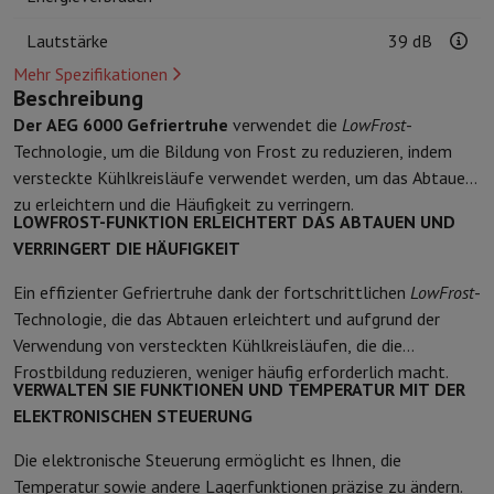
Kuechenzubehoer
Manik und Küchenhandschuhe
Thermometer zu
Küchenutensilien
Küchenmesser
Raspeln & Schälen
Kotelieren & 
Lautstärke
39 dB
Gebaeckutensilien
Muscheln
Mehr Spezifikationen
Tischkultur
Besteck
Gläser
Service
Beschreibung
Getränkezubehör
Kaffee & Tee
Wein
Karaffen & Becher
Der AEG 6000 Gefriertruhe
verwendet die
LowFrost
-
Tischdekoration
Tischset
Technologie, um die Bildung von Frost zu reduzieren, indem
Aufbewahren
Brotkästen
Mülleimer
versteckte Kühlkreisläufe verwendet werden, um das Abtauen
Pflege & Gesundheit
zu erleichtern und die Häufigkeit zu verringern.
LOWFROST-FUNKTION ERLEICHTERT DAS ABTAUEN UND
Zahnbürste
Elektrische Zahnbürste
Zahnbürstenzubehör
VERRINGERT DIE HÄUFIGKEIT
Haarpflege
Haarglätter
Haartrockner
Lockenstab
Gebläsebürste
Dys
Beauty
Gesichtspflege
Spiegel
Beauty-Accessoires
Ein effizienter Gefriertruhe dank der fortschrittlichen
LowFrost
-
Rasur
Haarschneidemaschine
Elektrischer Rasierer
Bodygrooming
B
Technologie, die das Abtauen erleichtert und aufgrund der
Haarentfernung
Ladyshave
Epiliergerät
Epilierer von gepulstem Li
Verwendung von versteckten Kühlkreisläufen, die die
Massage
Massage der Füße
Massage des Rückens
Nacken- und Sc
Frostbildung reduzieren, weniger häufig erforderlich macht.
Wellness
Personenwaage
Blutdruckmessgerät
Kreislaufstimulator
VERWALTEN SIE FUNKTIONEN UND TEMPERATUR MIT DER
Telefonie & Navigation
ELEKTRONISCHEN STEUERUNG
Smartphones
Alle Smartphones
Apple iPhone
iPhone 17
iPhone Air
Die elektronische Steuerung ermöglicht es Ihnen, die
Generalüberholte Smartphones
Generalüberholte Smartphones
Ge
Temperatur sowie andere Lagerfunktionen präzise zu ändern.
Verbundene Uhren
Smartwatch
Apple Watch
Samsung Galaxy Watc