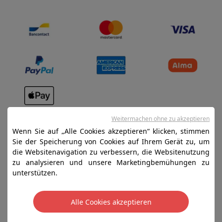
Verkaufsbedingungen
Weitermachen ohne zu akzeptieren
Datenschutz
Wenn Sie auf „Alle Cookies akzeptieren“ klicken, stimmen
Sie der Speicherung von Cookies auf Ihrem Gerät zu, um
Disclaimer
die Websitenavigation zu verbessern, die Websitenutzung
Cookies
zu analysieren und unsere Marketingbemühungen zu
unterstützen.
SA HIFI international - 2 Rue Läiteschbaach, 5324
Contern, G-D de Luxembourg - 00 128 297/101
Alle Cookies akzeptieren
TVA LU 190.388.17