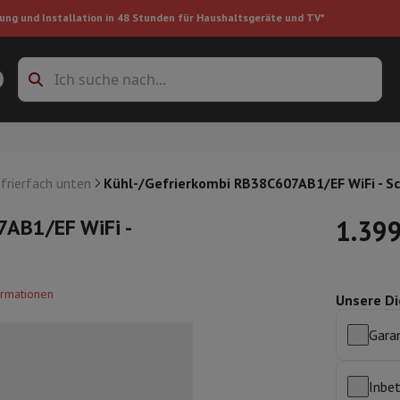
ung und Installation in 48 Stunden für Haushaltsgeräte und TV*
Zubehöre Waschmaschinen
Überlagerungsrahmen und Sockel
boxes
Einbau-Kühlschrank
frierfach unten
Kühl-/Gefrierkombi RB38C607AB1/EF WiFi - S
AB1/EF WiFi -
1.399
ke
ormationen
Unsere Di
auger
Handstaubsauger
Staubsaugerroboter
Multifunktionaler Staub
iniger
Reiniger für Böden & Teppiche
Reinigungsprodukte
Mülleimer
Garan
en
Bügelmaschine
Bügelbrett
Zubehör
ler
Luftbefeuchter
Luftentfeuchter
Zusatzheizung
Behandlung von
Inbe