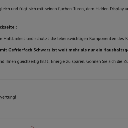
eibeinstative
Digitaler Bilderrahmen & Album
leich und fügt sich mit seinen flachen Türen, dem Hidden Display u
ras
Wetterwarte
ckseite :
Watch
Garmin
Activity Tracker
gere Haltbarkeit und schützt die lebenswichtigen Komponenten des K
d Elektroroller
E-Bike
t Gefrierfach Schwarz ist weit mehr als nur ein Haushaltsg
er
Spiele
Gaming-Stühle
 und Ihnen gleichzeitig hilft, Energie zu sparen. Gönnen Sie sich die
n
Steckdosen für die Reise
Solarenergie
d zurück
Sicher bezahlen
Geschäft
Große Elektroinstallation
Integrierte Installation
Installat
ewertung!
ferzeit
 Mastercard auf Kredit kaufen?
Wann wird meine Bestellung geliefer