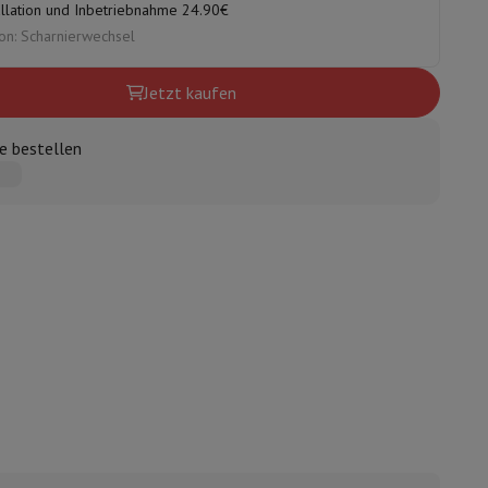
allation und Inbetriebnahme 24.90€
on: Scharnierwechsel
Jetzt kaufen
ugshaube Absauggruppe
Abzugshaube Arbeitsplatte
Zubehör für Du
e bestellen
e
nseo
Kaffeemaschinen
Teemaschine
Wasserkocher
e
Elektrisches Messer