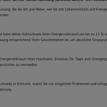
 Air
Samsung Smartphones
Samsung Galaxy S25
Samsung Galaxy Fl
nes
Generalüberholtes iPhone
Generalüberholtes Samsung
 Lösung, die die Art und Weise, wie Sie mit Lebensmitteln und Energ
Abmessungen
Watch
Garmin
Activity Tracker
erden :
Phone Bildschirmschutz
Samsung Bildschirmschutz
Gefrierschrank
Art des Kühlschranks
le Ladegeräte
edenes
Freisprecheinrichtung
Höhe
s kann dieser Kühlschrank Ihren Energieverbrauch um bis zu 15 % s
uung entsprechend Ihren Gewohnheiten an, um deutliche Einsparung
Elektronisch
Breite
Digital (Bildschirm)
Tiefe
rad-Navigation
Energieverbrauch Ihres Haushalts. Erhalten Sie Tipps zum Energiesp
An der Decke
Gewicht
usrutscher zu vermeiden.
Farbe
1-Computer
Laptop Gaming
Apple MacBook
Apple MacBook Pro
Apple
Apple iMac
PC Gamer
Scharniere
0 Series
Gaming-Monitor
Gaming-Maus
Gaming-Stühle
Gaming-Mau
ranks in Echtzeit, warnt Sie vor möglichen Problemen und schlägt
alaxy Tab
Refurbished tablets
Produktinformationen
Wartung.
Laserdrucker
Epson EcoTank
Mobile Fotodrucker
Fotopapier & Druc
4
HIFI-Code
ektor
Webcam
PC-Lautsprecher