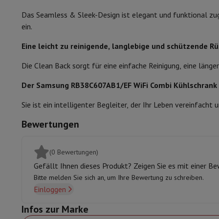
Zubehör
Speicherkarte
Kabel
Zubehör Action Cam
Stative & Dr
Das Seamless & Sleek-Design ist elegant und funktional zug
Schutz- & Transporttaschen
Für Kameras
ein.
Sport, Gaming & Haustechnik
Home & Domotica
Smart Home
Sicherheit & Schutz
IP-Kame
Eine leicht zu reinigende, langlebige und schützende Rü
Verbundene Uhren
Smartwatch
Apple Watch
Samsung Galaxy 
Die Clean Back sorgt für eine einfache Reinigung, eine län
Elektrische Mobilität
Gesamte Elektromobilität
E Scooter un
Smart Toys
Virtual-Reality-Kopfhörer
Drohne
DJI-Drohnen
Der Samsung RB38C607AB1/EF WiFi Combi Kühlschrank mi
Gaming Konsole
Spielkonsolen
Refurbished Konsolen
Controll
Sport Zubehör
Sport Kopfhörer
Sie ist ein intelligenter Begleiter, der Ihr Leben vereinfacht
Batterien & Elektrizität
Akkus
Ladegerät für Akkus
Steckdose
Bewertungen
Infos & Beratung
Warum HiFi wählen
Kostenlose Lieferung
10 Verkaufsstellen
Zufrieden oder Gel
(0 Bewertungen)
Unsere Dienstleistungen
Kostenlose Lieferung
Abholung im 
Gefällt Ihnen dieses Produkt? Zeigen Sie es mit einer B
Kundenservice
Reparieren Sie Ihr Gerät
Überprüfen Sie Ihre Lie
Bitte melden Sie sich an, um Ihre Bewertung zu schreiben.
Häufig gestellte Fragen
Kann ich mit der HIFI International
Einloggen
Infos zur Marke