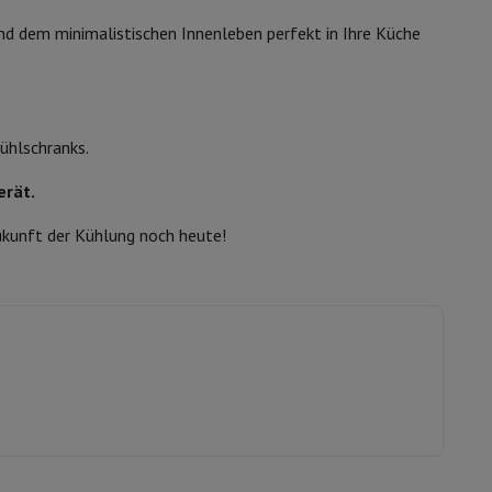
nd dem minimalistischen Innenleben perfekt in Ihre Küche
ühlschranks.
erät.
 Zukunft der Kühlung noch heute!
ion von Fernsehern
B2B
Gift Card (Geschenkkarte)
Fotoentwicklung
V
t?
Was ist Ecotrel?