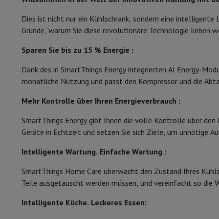
Smartphones
Alle Smartphones
Apple iPhone
iPhone 17
iPhone
Generalüberholte Smartphones
Generalüberholte Smartpho
Dies ist nicht nur ein Kühlschrank, sondern eine intelligente
Klimaklasse
Verbundene Uhren
Smartwatch
Apple Watch
Samsung Galaxy 
Gründe, warum Sie diese revolutionäre Technologie lieben w
Schutz
iPhone Hülle
Samsung Hülle
Universelle Schutzhülle
i
Typ Gefrierschrank
Nachladen
Powerbank
Ladegerät
Ladegeräte für das Auto
App
Sparen Sie bis zu 15 % Energie :
Komfort
Telefonie-Zubehör
Speicherkarte
Kabel
Autohalterung
Verschi
Dank des in SmartThings Energy integrierten AI Energy-Modu
Zahlungsterminals
SumUp
monatliche Nutzung und passt den Kompressor und die Abta
Temperaturregelung
GSM
Alle GSM
Emporia GSM
GSM Nokia
Festnetztelefone
Alle Festnetztelefone
Gigaset-Telefone
Mehr Kontrolle über Ihren Energieverbrauch :
Temperaturanzeige
Navigationssystem
Navigation Auto
Radarwarner Coyote
Fahr
Verschiedenes
Walkie-Talkies
Mobile Fotodrucker
SmartThings Energy gibt Ihnen die volle Kontrolle über den 
Beleuchtung des Kühlschranks
Computer & Büro
Geräte in Echtzeit und setzen Sie sich Ziele, um unnötige A
Alarm bei offener Tür
Laptop & Notebook
Laptop
Ultra-portabler Computer
2-in-
Intelligente Wartung. Einfache Wartung :
Desktop-Computer
Desktop-Computer
All-in-One-Computer
Temperatureinstellung
PC Gaming
Gaming-Bereich
Laptop Gaming
PC Gamer
PC RTX 5
SmartThings Home Care überwacht den Zustand Ihres Kühlsch
Tablette & E-Reader
Tablette
E-Reader
Apple iPad
Samsung G
Kühlung
Teile ausgetauscht werden müssen, und vereinfacht so die 
Drucker & Scanner
Drucker
HP Instant Ink
Tintenstrahldrucker
Netzwerk
FRITZ!
IP-Kameras
Intelligente Küche. Leckeres Essen:
Anzahl der Strahlen
Peripheriegerät
PC-Bildschirm
Tastatur
Maus
PC-Headsets
Proj