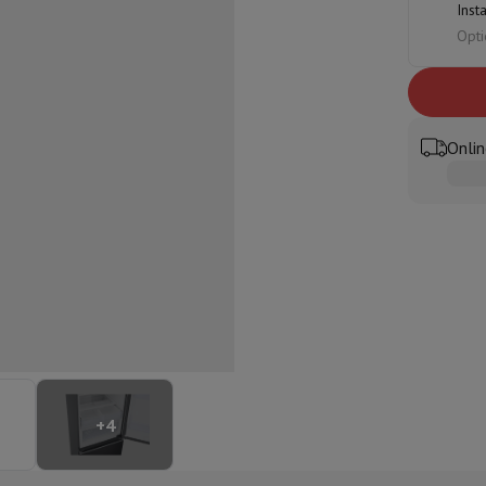
Inst
ilintegrierter Geschirrspüler
Geschirrspüler 45 cm
Opti
bau-Gefrierschrank
Weinkühlschrank einbaubar
Einbau-Kühlschrank
fen (90cm)
-Kochfeld
Modulares Kochfeld
terfahrbare Haube
Teleskopische Abzugshaube
Inselhaube
Dunstabz
lle
Onlin
rmeschublade
chine
Zerkleinerer
KitchenAid
Smeg
Multifunktionale Küchenmaschin
ereiter
ör Snacks
Espressomaschine
Kapsel- & Padmaschine
Nespresso
Dolce Gusto
Se
 mit Filter
+
4
arer
Aufschnittmaschine
Küchenwaage
Vakuumverpackungsmaschin
ncha
Grillen
Elektrischer Wok