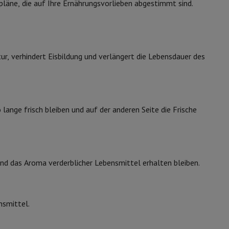
pläne, die auf Ihre Ernährungsvorlieben abgestimmt sind.
Samsung
8806095078106
s
Andere
RB38C607AB1/EF
r, verhindert Eisbildung und verlängert die Lebensdauer des
er Kopfhörer
Noise Cancelling-Kopfhörer
Sport Kopfhörer
Bluetooth
 lange frisch bleiben und auf der anderen Seite die Frische
und das Aroma verderblicher Lebensmittel erhalten bleiben.
nsmittel.