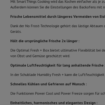
Mit SmartThings Cooking wird das Kochen einfacher als je zu
Anzahl der Schubladen
Arbeitsspeicher & Speicher
Festplatte
Solid State Drive (SSD)
Außerdem können Sie die Einstellungen des Backofens mit 
Software
Operating system
Andere
Anzahl der Türfächer
Zubehör
Bezüge, Taschen & Packtaschen
Tablet Hüllen
Ladeg
Frische Lebensmittel durch längeres Vermeiden von Eisb
Fernsehen & Audio
Art der Schublade
O
Fernseher
Alle Fernseher
Fernseher Samsung
TV LG
TV Sony
TV
Dank der No Frost-Technologie gehört das lästige Abtauen d
Auftauen
Periphere Geräte
Heimkino
Soundbar
DVD- & Blu-ray-Player
Pr
Geräts.
Lautsprecher
Kabellose Lautsprecher
Hi-Fi-Lautsprecher
WiFi
Kühlsystem
Hält die ursprüngliche Frische 2x länger :
Kopfhörer & Ohrhörer
Alle Kopfhörer
Apple AirPods
In-Ear Ko
Unterwegs
Tragbarer DVD-Player
Tragbarer CD-Player
Blueto
Position des Kühlfachs
Die Optimal Fresh + Box bietet ultimative Flexibilität bei de
Heim-Audio
Hifi-Anlage
Verstärker
Plattenspieler
CD-Spieler
Ra
von Obst und Gemüse geschützt wird.
Halterungen
Alle Medien
TV-Möbel
TV-Ständer
Ständer für So
Schnellgefrierfunktion oder -schublade
Zubehör
Audio- & Videokabel
Audio Zubehör
TV-Zubehör
Dikti
Optimale Luftfeuchtigkeit für lang anhaltende Frische 
Fotografie & Video
In der Schublade Humidity Fresh + kann die Luftfeuchtigkeit
Digitalkamera
Spiegelreflexkamera
Hybrid-Kamera
High Zoom
Beliebte Marken
Nikon Kamera
Sony Kamera
Schnelles Kühlen und Gefrieren auf Wunsch :
Sofortbildkameras
Instax-Kamera
Fotopapier instax
GoPro
GoPro-Kameras
GoPro Zubehör
Die Funktionen Power Cool und Power Freeze sorgen für schn
Video
Action Cam
Camcorder
Einheitliches, harmonisches und elegantes Design :
Zubehör für Spiegelreflexkameras
Objektiv