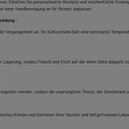
vor. Erhalten Sie personalisierte Rezepte und wöchentliche Essens
3
Marke
Speicherkarte
USB-Stick
Optisches Laufwerk
nur einer Handbewegung an Ihr Rezept anpassen.
4
EAN
erät
Apple Zubehör
Stylus-Stift
Kabel
Projektionswand
Mauspad
Hub
ildung :
bst- und Gemüseschublade
Code des Verkäufers
 Philips
TV TCL
QLED TV
OLED TV
QNED TV
er Vergangenheit an. Ihr Kühlschrank hält eine konstante Temperatu
Automatisch
ojektor
-Lautsprecher
Bluetooth-Lautsprecher
Party-Lautsprecher
Dynamisch
pfhörer
Kopfhörer On-Ear & Over-Ear
Bluetooth Kopfhörer
Kabellos
oth-Lautsprecher
iPod & MP3-Player
Nach oben
r Lagerung, sodass Fleisch und Fisch auf der einen Seite doppelt so
dios
Wecker
undbars
Ständer Lautsprecher
Halterungen Projektor
ergerät
Projektionswand
:
 reguliert werden, sodass die ursprüngliche Textur, der Geschmack 
-Kamera
elles Kühlen und Gefrieren Ihrer Vorräte und tiefgefrorenen Lebe