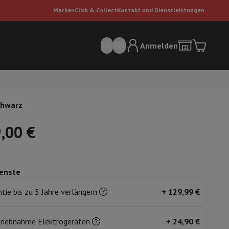
Marken
Click & Collect
Kontakt und Dienstleistungen
FR
EN
Anmelden
chwarz
,00 €
enste
sauger
Dyson Staubsauger
Staubsauger-Zubehör
Bodenreiniger
tie bis zu 5 Jahre verlängern
+
129,99 €
 Luft
triebnahme Elektrogeräten
+
24,90 €