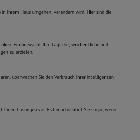
ip7 & Fold7
ie in Ihrem Haus umgehen, verändern wird. Hier sind die
Frei stehendes Modell mit zwei Türen
2030 mm
enken. Er überwacht Ihre tägliche, wöchentliche und
en zu erzielen.
595 mm
658 mm
aren, überwachen Sie den Verbrauch Ihrer intelligenten
95 kg
Schwarz
 MacBook Air
Refurbished Laptops
Rechts - umkehrbar
spads
 Ihnen Lösungen vor. Es benachrichtigt Sie sogar, wenn
ker
Tintenpatronen & Toner
11005455