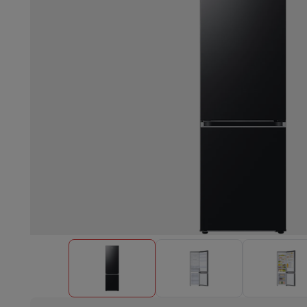
Einbaugeschirrspüler
Vollständig integrierter Geschirrspüler
Te
Kühlen und Einfrieren
Einbau-Kombi Kühl-/Gefrierschrank
Ein
Öfen
Multifunktionaler Einbaubackofen
Dampfofen
XL-Backo
Kochfelder
Alle Kochplatten
Induktionskochfeld
Glaskeramik
Abzugshauben
Alle Abzugshauben
Dekorative Abzugshaube
Un
Einbau-Mikrowelle
Einbau-Mikrowelle
Einbau-Kombi-Mikrowe
Einbau-Waschmaschinen
Einbau-Waschmaschine
Andere Einbaugeräte
Einbau-Kaffee- & Espressomaschine
Wä
Küche & Tischkultur
Küchenmaschine & Mixer
Mixer
Soupmaker
Blender
Küchenmas
Frühstück
Brotbackautomat
Toaster
Juicer
Eierkocher
Joghurtb
Snacks
Fritteuse
Airfryer
Sandwichmaschine
Waffeleisen
Zubeh
Desserts
Chocolatier
Eismaschine & Eiskocher
Crêpe-Pfanne
Indoor-Garten
Click & Grow
Kräuter & Zubehör
Kaffee & Tee
Kaffeemaschine
Espressomaschine
De'Longhi 
Getränk
Sprudelnde Getränkemaschine
Bierzapfanlage
Karaffe
Küchengeräte
Dörrgeräte
Nudelmaschine
Slow Cooker
Dampfg
Spaß beim Kochen
Grills
Gourmet-Geräte
Raclette
Fondue
Pla
Am Tisch
Tischkultur
Tischdekoration