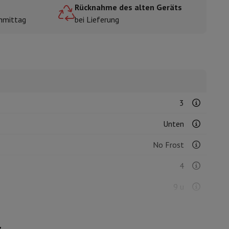
Rücknahme des alten Geräts
hmittag
bei Lieferung
mühlen
3
Unten
No Frost
4
9 u
8 kg/24u
z