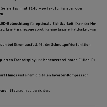
ip7 & Fold7
s
Gefrierfach mit 114 L
– perfekt für Familien oder
Frei stehendes Modell mit zwei Türen
Wh
.
1853 mm
LED-Beleuchtung
für
optimale Sichtbarkeit
. Dank der
No-
et. Eine
Frischezone
sorgt für eine längere Haltbarkeit von
595 mm
658 mm
den bei Stromausfall
. Mit der
Schnellgefrierfunktion
67 kg
grierten Frontdisplay
und
höhenverstellbaren Füßen
. Es
Edelstahl - Grau - Silber
 MacBook Air
Refurbished Laptops
Rechts - umkehrbar
artThings
und einem
digitalen Inverter-Kompressor
spads
Ja
baren Stauraum
zu verzichten.
ker
Tintenpatronen & Toner