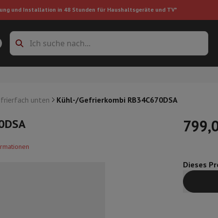
ung und Installation in 48 Stunden für Haushaltsgeräte und TV*
Zubehöre Waschmaschinen
Überlagerungsrahmen und Sockel
boxes
Einbau-Kühlschrank
frierfach unten
Kühl-/Gefrierkombi RB34C670DSA
70DSA
799,
ke
ormationen
Dieses Pro
auger
Handstaubsauger
Staubsaugerroboter
Multifunktionaler Staub
iniger
Reiniger für Böden & Teppiche
Reinigungsprodukte
Mülleimer
en
Bügelmaschine
Bügelbrett
Zubehör
ler
Luftbefeuchter
Luftentfeuchter
Zusatzheizung
Behandlung von