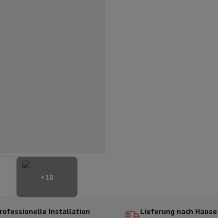
ilintegrierter Geschirrspüler
Geschirrspüler 45 cm
bau-Gefrierschrank
Weinkühlschrank einbaubar
Einbau-Kühlschrank
fen (90cm)
-Kochfeld
Modulares Kochfeld
terfahrbare Haube
Teleskopische Abzugshaube
Inselhaube
Dunstabz
lle
rmeschublade
chine
Zerkleinerer
KitchenAid
Smeg
Multifunktionale Küchenmaschin
ereiter
ör Snacks
Espressomaschine
Kapsel- & Padmaschine
Nespresso
Dolce Gusto
Se
+
18
 mit Filter
arer
Aufschnittmaschine
Küchenwaage
Vakuumverpackungsmaschin
ncha
Grillen
Elektrischer Wok
rofessionelle Installation
Lieferung nach Hause