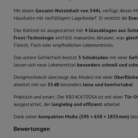
Smartphones
Alle Smartphones
Apple iPhone
iPhone 17
iPhone
Klimaklasse
Generalüberholte Smartphones
Generalüberholte Smartpho
Mit einem
Gesamt-Nutzinhalt von 344 L
verfügt dieses M
Verbundene Uhren
Smartwatch
Apple Watch
Samsung Galaxy 
Typ Gefrierschrank
Haushalte mit vielfältigem Lagerbedarf. Er erreicht die
Ener
Schutz
iPhone Hülle
Samsung Hülle
Universelle Schutzhülle
i
Komfort
Das Kühlteil ist ausgestattet mit
4 Glasablagen aus Sich
Nachladen
Powerbank
Ladegerät
Ladegeräte für das Auto
App
Frost-Technologie
entfällt manuelles Abtauen, was
gleic
Telefonie-Zubehör
Speicherkarte
Kabel
Autohalterung
Verschi
Temperaturregelung
Fleisch, Fisch oder empfindlichen Lebensmitteln.
Zahlungsterminals
SumUp
GSM
Alle GSM
Emporia GSM
GSM Nokia
Temperaturanzeige
Das untere Gefrierfach besitzt
3 Schubladen
mit einer
Gefr
Festnetztelefone
Alle Festnetztelefone
Gigaset-Telefone
lassen sich neue Lebensmittel
besonders schnell und scho
Navigationssystem
Navigation Auto
Radarwarner Coyote
Fahr
Beleuchtung des Kühlschranks
Verschiedenes
Walkie-Talkies
Mobile Fotodrucker
Designtechnisch überzeugt das Modell mit einer
Oberfläche
Alarm bei offener Tür
Computer & Büro
arbeitet mit nur
35 dB
besonders
leise und komfortabel
.
Laptop & Notebook
Laptop
Ultra-portabler Computer
2-in-
Temperaturalarm
Praktisch und smart: Der RB34C670DSA ist mit einer
Tür-O
Desktop-Computer
Desktop-Computer
All-in-One-Computer
ausgestattet, der
langlebig und effizient
arbeitet.
PC Gaming
Gaming-Bereich
Laptop Gaming
PC Gamer
PC RTX 5
Ochsenhalter
Tablette & E-Reader
Tablette
E-Reader
Apple iPad
Samsung G
Dank seiner
kompakten Maße (595 × 658 × 1853 mm)
läss
Temperatureinstellung
Drucker & Scanner
Drucker
HP Instant Ink
Tintenstrahldrucker
Netzwerk
FRITZ!
IP-Kameras
Bewertungen
Stabile Kühltemperatur
Peripheriegerät
PC-Bildschirm
Tastatur
Maus
PC-Headsets
Proj