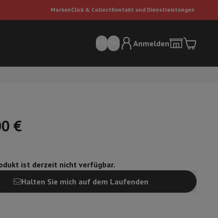
Marken
Click & Collect
Kontakt und Dienstleistungen
FR
EN
Anmelden
00 €
dukt ist derzeit nicht verfügbar.
sauger
Dyson Staubsauger
Staubsauger-Zubehör
Bodenreiniger
Halten Sie mich auf dem Laufenden
 Luft