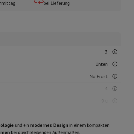
hmittag
bei Lieferung
mühlen
3
Unten
No Frost
4
9 u
8 kg/24u
nologie
und ein
modernes Design
in einem kompakten
lumen
bei gleichbleibenden Außenmaßen.