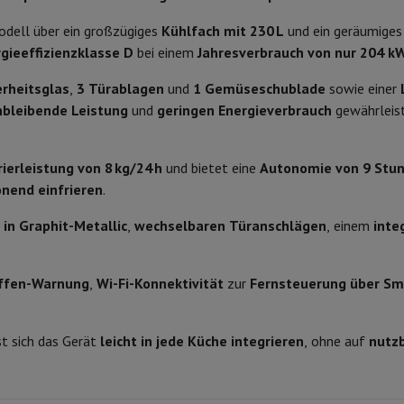
 Air
Samsung Smartphones
Samsung Galaxy S25
Samsung Galaxy Fl
SN-T
Abmessungen
nes
Generalüberholtes iPhone
Generalüberholtes Samsung
odell über ein großzügiges
Kühlfach mit 230 L
und ein geräumige
Watch
Garmin
Activity Tracker
Gefrierschrank
Art des Kühlschranks
gieeffizienzklasse D
bei einem
Jahresverbrauch von nur 204 k
Phone Bildschirmschutz
Samsung Bildschirmschutz
Höhe
erheitsglas
,
3 Türablagen
und
1 Gemüseschublade
sowie einer
le Ladegeräte
hbleibende Leistung
und
geringen Energieverbrauch
gewährleist
edenes
Freisprecheinrichtung
Elektronisch
Breite
Digital (Bildschirm)
Tiefe
ierleistung von 8 kg/24 h
und bietet eine
Autonomie von 9 Stun
nend einfrieren
.
rad-Navigation
An der Decke
Gewicht
 in Graphit-Metallic
,
wechselbaren Türanschlägen
, einem
inte
Farbe
1-Computer
Laptop Gaming
Apple MacBook
Apple MacBook Pro
Apple
Scharniere
ffen-Warnung
,
Wi-Fi-Konnektivität
zur
Fernsteuerung über Sm
Apple iMac
PC Gamer
0 Series
Gaming-Monitor
Gaming-Maus
Gaming-Stühle
Gaming-Mau
Separate Kühlkreisläufe
alaxy Tab
Refurbished tablets
t sich das Gerät
leicht in jede Küche integrieren
, ohne auf
nutz
Verstellbare Füße
Laserdrucker
Epson EcoTank
Mobile Fotodrucker
Fotopapier & Druc
Produktinformationen
ektor
Webcam
PC-Lautsprecher