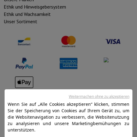
Ethik und Hinweisgebersystem
Ethik und Wachsamkeit
Unser Sortiment
Verkaufsbedingungen
Weitermachen ohne zu akzeptieren
Datenschutz
Wenn Sie auf „Alle Cookies akzeptieren“ klicken, stimmen
Sie der Speicherung von Cookies auf Ihrem Gerät zu, um
Disclaimer
die Websitenavigation zu verbessern, die Websitenutzung
Cookies
zu analysieren und unsere Marketingbemühungen zu
unterstützen.