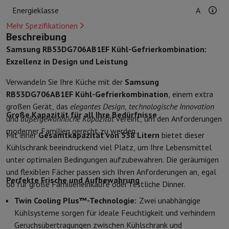
Kuechenzubehoer
Manik und Küchenhandschuhe
Thermometer zu
Energieklasse
A
Küchenutensilien
Küchenmesser
Raspeln & Schälen
Kotelieren & 
Mehr Spezifikationen
Gebaeckutensilien
Muscheln
Beschreibung
Tischkultur
Besteck
Gläser
Service
Samsung RB53DG706AB1EF Kühl-Gefrierkombination:
Getränkezubehör
Kaffee & Tee
Wein
Karaffen & Becher
Exzellenz in Design und Leistung
Tischdekoration
Tischset
Aufbewahren
Brotkästen
Mülleimer
Verwandeln Sie Ihre Küche mit der
Samsung
Pflege & Gesundheit
RB53DG706AB1EF Kühl-Gefrierkombination
, einem extra
Zahnbürste
Elektrische Zahnbürste
Zahnbürstenzubehör
großen Gerät, das
elegantes Design
,
technologische Innovation
Große Kapazität für all Ihre Bedürfnisse
Haarpflege
Haarglätter
Haartrockner
Lockenstab
Gebläsebürste
Dys
und
außergewöhnliche Kapazität
vereint, um den Anforderungen
Beauty
Gesichtspflege
Spiegel
Beauty-Accessoires
moderner Familien gerecht zu werden.
Mit einer
Gesamtkapazität von 538 Litern
bietet dieser
Rasur
Haarschneidemaschine
Elektrischer Rasierer
Bodygrooming
B
Kühlschrank beeindruckend viel Platz, um Ihre Lebensmittel
Haarentfernung
Ladyshave
Epiliergerät
Epilierer von gepulstem Li
unter optimalen Bedingungen aufzubewahren. Die geräumigen
Massage
Massage der Füße
Massage des Rückens
Nacken- und Sc
und flexiblen Fächer passen sich Ihren Anforderungen an, egal
Wellness
Personenwaage
Blutdruckmessgerät
Kreislaufstimulator
Perfekte Frische und Aufbewahrung
ob für große Familieneinkäufe oder festliche Dinner.
Telefonie & Navigation
Twin Cooling Plus™-Technologie:
Zwei unabhängige
Smartphones
Alle Smartphones
Apple iPhone
iPhone 17
iPhone Air
Kühlsysteme sorgen für ideale Feuchtigkeit und verhindern
Generalüberholte Smartphones
Generalüberholte Smartphones
Ge
Geruchsübertragungen zwischen Kühlschrank und
Verbundene Uhren
Smartwatch
Apple Watch
Samsung Galaxy Watc