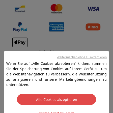
Verkaufsbedingungen
Weitermachen ohne zu akzeptieren
Datenschutz
Wenn Sie auf „Alle Cookies akzeptieren“ klicken, stimmen
Disclaimer
Sie der Speicherung von Cookies auf Ihrem Gerät zu, um
die Websitenavigation zu verbessern, die Websitenutzung
Cookies
zu analysieren und unsere Marketingbemühungen zu
unterstützen.
SA HIFI international - 2 Rue Läiteschbaach, 5324
Contern, G-D de Luxembourg - 00 128 297/101
Alle Cookies akzeptieren
TVA LU 190.388.17