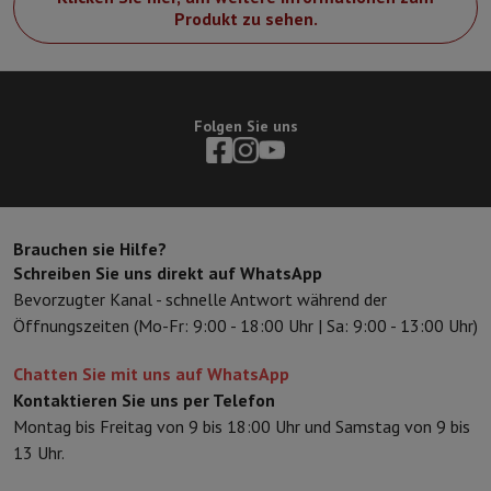
Sport, Gaming & Haustechnik
Produkt zu sehen.
Home & Domotica
Smart Home
Sicherheit & Schutz
IP-Kameras
W
Verbundene Uhren
Smartwatch
Apple Watch
Samsung Galaxy Watc
Elektrische Mobilität
Gesamte Elektromobilität
E Scooter und Ele
Smart Toys
Virtual-Reality-Kopfhörer
Drohne
DJI-Drohnen
Folgen Sie uns
Gaming Konsole
Spielkonsolen
Refurbished Konsolen
Controller
Spi
Sport Zubehör
Sport Kopfhörer
Batterien & Elektrizität
Akkus
Ladegerät für Akkus
Steckdosen
Ste
Infos & Beratung
Warum HiFi wählen
Brauchen sie Hilfe?
Schreiben Sie uns direkt auf WhatsApp
Kostenlose Lieferung
10 Verkaufsstellen
Zufrieden oder Geld zur
Bevorzugter Kanal - schnelle Antwort während der
Unsere Dienstleistungen
Kostenlose Lieferung
Abholung im Gesch
Öffnungszeiten (Mo-Fr: 9:00 - 18:00 Uhr | Sa: 9:00 - 13:00 Uhr)
Kundenservice
Reparieren Sie Ihr Gerät
Überprüfen Sie Ihre Lieferz
Häufig gestellte Fragen
Kann ich mit der HIFI International Mast
Chatten Sie mit uns auf WhatsApp
Kontaktieren Sie uns per Telefon
Montag bis Freitag von 9 bis 18:00 Uhr und Samstag von 9 bis
13 Uhr.