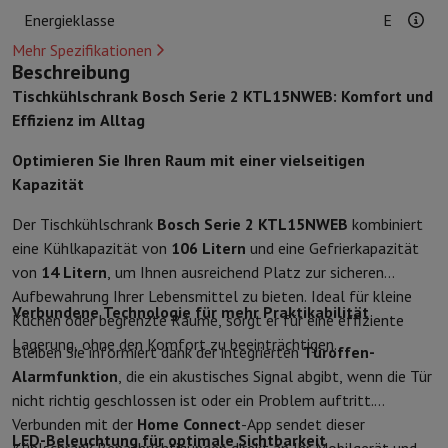
Kuechenzubehoer
Manik und Küchenhandschuhe
Thermometer zu
Energieklasse
E
Küchenutensilien
Küchenmesser
Raspeln & Schälen
Kotelieren & 
Mehr Spezifikationen
Gebaeckutensilien
Muscheln
Beschreibung
Tischkultur
Besteck
Gläser
Service
Tischkühlschrank Bosch Serie 2 KTL15NWEB: Komfort und
Getränkezubehör
Kaffee & Tee
Wein
Karaffen & Becher
Effizienz im Alltag
Tischdekoration
Tischset
Aufbewahren
Brotkästen
Mülleimer
Optimieren Sie Ihren Raum mit einer vielseitigen
Pflege & Gesundheit
Kapazität
Zahnbürste
Elektrische Zahnbürste
Zahnbürstenzubehör
Der Tischkühlschrank
Bosch Serie 2 KTL15NWEB
kombiniert
Haarpflege
Haarglätter
Haartrockner
Lockenstab
Gebläsebürste
Dys
eine Kühlkapazität von
106 Litern
und eine Gefrierkapazität
Beauty
Gesichtspflege
Spiegel
Beauty-Accessoires
von
14 Litern
, um Ihnen ausreichend Platz zur sicheren
Rasur
Haarschneidemaschine
Elektrischer Rasierer
Bodygrooming
B
Aufbewahrung Ihrer Lebensmittel zu bieten. Ideal für kleine
Haarentfernung
Ladyshave
Epiliergerät
Epilierer von gepulstem Li
Verbundene Technologie für mehr Praktikabilität
Küchen oder begrenzte Räume, sorgt er für eine effiziente
Massage
Massage der Füße
Massage des Rückens
Nacken- und Sc
Lagerung, ohne den Komfort zu beeinträchtigen.
Wellness
Personenwaage
Blutdruckmessgerät
Kreislaufstimulator
Bleiben Sie informiert dank der integrierten
Türoffen-
Telefonie & Navigation
Alarmfunktion
, die ein akustisches Signal abgibt, wenn die Tür
Smartphones
Alle Smartphones
Apple iPhone
iPhone 17
iPhone Air
nicht richtig geschlossen ist oder ein Problem auftritt.
Generalüberholte Smartphones
Generalüberholte Smartphones
Ge
Verbunden mit der
Home Connect
-App sendet dieser
LED-Beleuchtung für optimale Sichtbarkeit
Verbundene Uhren
Smartwatch
Apple Watch
Samsung Galaxy Watc