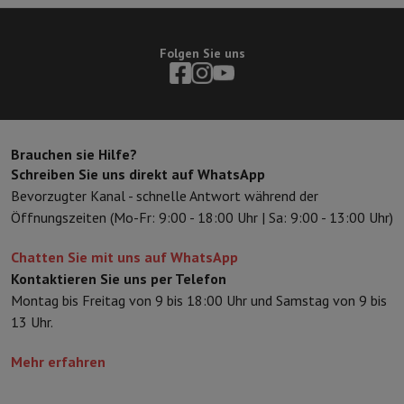
Sport, Gaming & Haustechnik
Home & Domotica
Smart Home
Sicherheit & Schutz
IP-Kameras
W
Verbundene Uhren
Smartwatch
Apple Watch
Samsung Galaxy Watc
Folgen Sie uns
Elektrische Mobilität
Gesamte Elektromobilität
E Scooter und Ele
Smart Toys
Virtual-Reality-Kopfhörer
Drohne
DJI-Drohnen
Gaming Konsole
Spielkonsolen
Refurbished Konsolen
Controller
Spi
Sport Zubehör
Sport Kopfhörer
Brauchen sie Hilfe?
Batterien & Elektrizität
Akkus
Ladegerät für Akkus
Steckdosen
Ste
Schreiben Sie uns direkt auf WhatsApp
Infos & Beratung
Bevorzugter Kanal - schnelle Antwort während der
Warum HiFi wählen
Öffnungszeiten (Mo-Fr: 9:00 - 18:00 Uhr | Sa: 9:00 - 13:00 Uhr)
Kostenlose Lieferung
10 Verkaufsstellen
Zufrieden oder Geld zur
Unsere Dienstleistungen
Kostenlose Lieferung
Abholung im Gesch
Chatten Sie mit uns auf WhatsApp
Kundenservice
Reparieren Sie Ihr Gerät
Überprüfen Sie Ihre Lieferz
Kontaktieren Sie uns per Telefon
Häufig gestellte Fragen
Kann ich mit der HIFI International Mast
Montag bis Freitag von 9 bis 18:00 Uhr und Samstag von 9 bis
13 Uhr.
Mehr erfahren