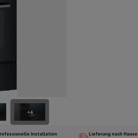
ilintegrierter Geschirrspüler
Geschirrspüler 45 cm
bau-Gefrierschrank
Weinkühlschrank einbaubar
Einbau-Kühlschrank
fen (90cm)
-Kochfeld
Modulares Kochfeld
terfahrbare Haube
Teleskopische Abzugshaube
Inselhaube
Dunstabz
lle
rmeschublade
chine
Zerkleinerer
KitchenAid
Smeg
Multifunktionale Küchenmaschin
ereiter
ör Snacks
Espressomaschine
Kapsel- & Padmaschine
Nespresso
Dolce Gusto
Se
+
4
 mit Filter
arer
Aufschnittmaschine
Küchenwaage
Vakuumverpackungsmaschin
ncha
Grillen
Elektrischer Wok
rofessionelle Installation
Lieferung nach Hause