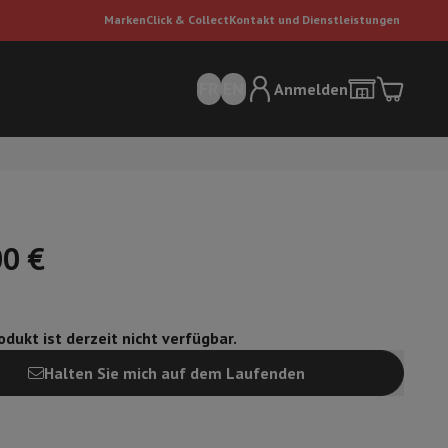
Marken
Click & Collect
Kontakt und Dienstleistungen
FR
EN
Anmelden
00 €
dukt ist derzeit nicht verfügbar.
sauger
Dyson Staubsauger
Staubsauger-Zubehör
Bodenreiniger
Halten Sie mich auf dem Laufenden
 Luft