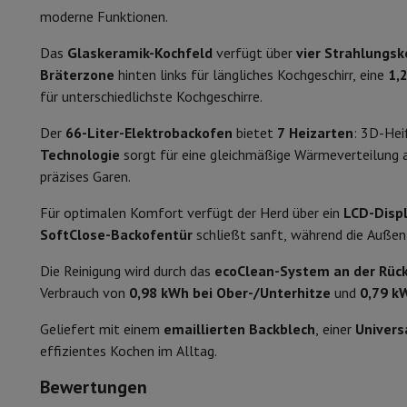
Smartphones
Alle Smartphones
Apple iPhone
iPhone 17
iPhone
Grill
moderne Funktionen.
Generalüberholte Smartphones
Generalüberholte Smartpho
Verbundene Uhren
Smartwatch
Apple Watch
Samsung Galaxy 
Restwärmeanzeige
Das
Glaskeramik-Kochfeld
verfügt über
vier Strahlungs
Schutz
iPhone Hülle
Samsung Hülle
Universelle Schutzhülle
i
Bräterzone
hinten links für längliches Kochgeschirr, eine
1,
Typoyage-Typ
Nachladen
Powerbank
Ladegerät
Ladegeräte für das Auto
App
für unterschiedlichste Kochgeschirre.
Telefonie-Zubehör
Speicherkarte
Kabel
Autohalterung
Verschi
Brenner-Kochzonen
Der
66-Liter-Elektrobackofen
bietet
7 Heizarten
: 3D-Hei
Zahlungsterminals
SumUp
Technologie
sorgt für eine gleichmäßige Wärmeverteilung a
GSM
Alle GSM
Emporia GSM
GSM Nokia
Brenner/Leistung der Kochzone 1
präzises Garen.
Festnetztelefone
Alle Festnetztelefone
Gigaset-Telefone
Navigationssystem
Navigation Auto
Radarwarner Coyote
Fahr
Brenner/Leistung der Kochzone 2
Für optimalen Komfort verfügt der Herd über ein
LCD-Disp
Verschiedenes
Walkie-Talkies
Mobile Fotodrucker
SoftClose-Backofentür
schließt sanft, während die Auße
Brenner/Leistung der Kochzone 3
Computer & Büro
Laptop & Notebook
Laptop
Ultra-portabler Computer
2-in-
Die Reinigung wird durch das
ecoClean-System an der Rü
Brenner/Leistung der Kochzone 4
Desktop-Computer
Desktop-Computer
All-in-One-Computer
Verbrauch von
0,98 kWh bei Ober-/Unterhitze
und
0,79 k
PC Gaming
Gaming-Bereich
Laptop Gaming
PC Gamer
PC RTX 5
Elektrische Zündung
Geliefert mit einem
emaillierten Backblech
, einer
Univers
Tablette & E-Reader
Tablette
E-Reader
Apple iPad
Samsung G
effizientes Kochen im Alltag.
Drucker & Scanner
Drucker
HP Instant Ink
Tintenstrahldrucker
Netzwerk
FRITZ!
IP-Kameras
Bewertungen
Peripheriegerät
PC-Bildschirm
Tastatur
Maus
PC-Headsets
Proj