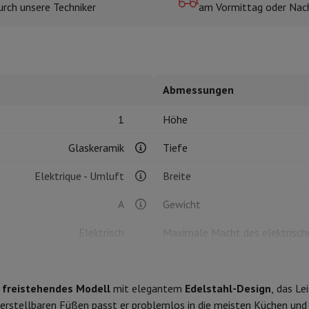
urch unsere Techniker
am Vormittag oder Nac
r zum Kochen
n & Schneiden
Küchenlöffel
Mischen & Abmessen
Koch- und Gewürz
Abmessungen
1
Höhe
Glaskeramik
Tiefe
Elektrique - Umluft
Breite
te
Dyson Airwrap
Dyson Corrale
Dyson Supersonic
A
Gewicht
ing
Bartschneider
Nasen-Ohr-Clipper
Scherköpfe
Elektrisch
Maximale Macht des elektrisch
m Licht
Anschlusses -.
d Schultermassage
Körpermassage
Art des Kochvorgangs
lator
Thermometer
Heizdecke
n
freistehendes Modell
mit elegantem
Edelstahl-Design
, das Le
erstellbaren Füßen passt er problemlos in die meisten Küchen und
Backofen