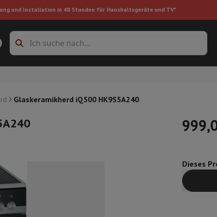
ung und Installation in 48 Stunden für Haushaltsgeräte und TV*
Zubehöre Waschmaschinen
Überlagerungsrahmen und Sockel
boxes
Einbau-Kühlschrank
rd
Glaskeramikherd iQ500 HK9S5A240
S5A240
999,
ke
Dieses Pro
auger
Handstaubsauger
Staubsaugerroboter
Multifunktionaler Staub
iniger
Reiniger für Böden & Teppiche
Reinigungsprodukte
Mülleimer
en
Bügelmaschine
Bügelbrett
Zubehör
ler
Luftbefeuchter
Luftentfeuchter
Zusatzheizung
Behandlung von