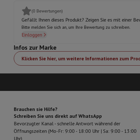
Arbeitsspeicher & Speicher
Festplatte
Solid State Drive (SSD)
Software
Operating system
Andere
(0 Bewertungen)
Zubehör
Bezüge, Taschen & Packtaschen
Tablet Hüllen
Ladeg
Gefällt Ihnen dieses Produkt? Zeigen Sie es mit einer B
Fernsehen & Audio
Bitte melden Sie sich an, um Ihre Bewertung zu schreiben.
Fernseher
Alle Fernseher
Fernseher Samsung
TV LG
TV Sony
TV
Einloggen
Periphere Geräte
Heimkino
Soundbar
DVD- & Blu-ray-Player
Pr
Infos zur Marke
Lautsprecher
Kabellose Lautsprecher
Hi-Fi-Lautsprecher
WiFi
Kopfhörer & Ohrhörer
Alle Kopfhörer
Apple AirPods
In-Ear Ko
Klicken Sie hier, um weitere Informationen zum Pro
Unterwegs
Tragbarer DVD-Player
Tragbarer CD-Player
Blueto
Heim-Audio
Hifi-Anlage
Verstärker
Plattenspieler
CD-Spieler
Ra
Halterungen
Alle Medien
TV-Möbel
TV-Ständer
Ständer für So
Zubehör
Audio- & Videokabel
Audio Zubehör
TV-Zubehör
Dikti
Fotografie & Video
Digitalkamera
Spiegelreflexkamera
Hybrid-Kamera
High Zoom
Beliebte Marken
Nikon Kamera
Sony Kamera
Brauchen sie Hilfe?
Schreiben Sie uns direkt auf WhatsApp
Sofortbildkameras
Instax-Kamera
Fotopapier instax
Bevorzugter Kanal - schnelle Antwort während der
GoPro
GoPro-Kameras
GoPro Zubehör
Öffnungszeiten (Mo-Fr: 9:00 - 18:00 Uhr | Sa: 9:00 - 13:00
Video
Action Cam
Camcorder
Uhr)
Zubehör für Spiegelreflexkameras
Objektiv