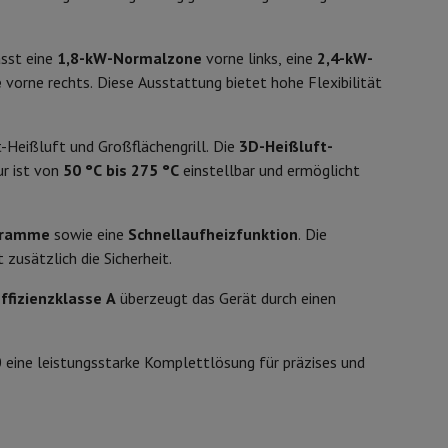
ip7 & Fold7
66 L
asst eine
1,8-kW-Normalzone
vorne links, eine
2,4-kW-
e
vorne rechts. Diese Ausstattung bietet hohe Flexibilität
11006295
t-Heißluft und Großflächengrill. Die
3D-Heißluft-
Siemens
ur ist von
50 °C bis 275 °C
einstellbar und ermöglicht
424003807361
ogramme
sowie eine
Schnellaufheizfunktion
. Die
HK9S5A240
 zusätzlich die Sicherheit.
 MacBook Air
Refurbished Laptops
ffizienzklasse A
überzeugt das Gerät durch einen
spads
eine leistungsstarke Komplettlösung für präzises und
ker
Tintenpatronen & Toner