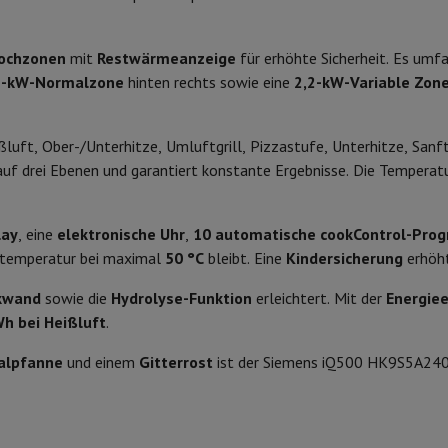
 Air
Samsung Smartphones
Samsung Galaxy S25
Samsung Galaxy Fl
nes
Generalüberholtes iPhone
Generalüberholtes Samsung
Fähigkeit
Watch
Garmin
Activity Tracker
kochzonen
mit
Restwärmeanzeige
für erhöhte Sicherheit. Es umf
Phone Bildschirmschutz
Samsung Bildschirmschutz
Produktinformationen
2-kW-Normalzone
hinten rechts sowie eine
2,2-kW-Variable Zon
Hydrolyse
le Ladegeräte
edenes
Freisprecheinrichtung
HIFI-Code
ßluft, Ober-/Unterhitze, Umluftgrill, Pizzastufe, Unterhitze, Sanf
Marke
uf drei Ebenen und garantiert konstante Ergebnisse. Die Temperat
1200 W
EAN
rad-Navigation
1800 W
lay
, eine
elektronische Uhr
,
10 automatische cookControl-Pr
Code des Verkäufers
ntemperatur bei maximal
50 °C
bleibt. Eine
Kindersicherung
erhöht
2200 W
1-Computer
Laptop Gaming
Apple MacBook
Apple MacBook Pro
Apple
ckwand
sowie die
Hydrolyse-Funktion
erleichtert. Mit der
Energiee
2400 W
Apple iMac
PC Gamer
Wh bei Heißluft
.
0 Series
Gaming-Monitor
Gaming-Maus
Gaming-Stühle
Gaming-Mau
alpfanne
und einem
Gitterrost
ist der Siemens iQ500 HK9S5A240 
alaxy Tab
Refurbished tablets
Laserdrucker
Epson EcoTank
Mobile Fotodrucker
Fotopapier & Druc
ektor
Webcam
PC-Lautsprecher