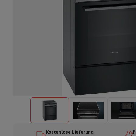
Einbaugeschirrspüler
Vollständig integrierter Geschirrspüler
Te
Kühlen und Einfrieren
Einbau-Kombi Kühl-/Gefrierschrank
Ein
Öfen
Multifunktionaler Einbaubackofen
Dampfofen
XL-Backo
Kochfelder
Alle Kochplatten
Induktionskochfeld
Glaskeramik
Abzugshauben
Alle Abzugshauben
Dekorative Abzugshaube
Un
Einbau-Mikrowelle
Einbau-Mikrowelle
Einbau-Kombi-Mikrowe
Einbau-Waschmaschinen
Einbau-Waschmaschine
Andere Einbaugeräte
Einbau-Kaffee- & Espressomaschine
Wä
Küche & Tischkultur
Küchenmaschine & Mixer
Mixer
Soupmaker
Blender
Küchenmas
Frühstück
Brotbackautomat
Toaster
Juicer
Eierkocher
Joghurtb
Snacks
Fritteuse
Airfryer
Sandwichmaschine
Waffeleisen
Zubeh
Desserts
Chocolatier
Eismaschine & Eiskocher
Crêpe-Pfanne
Indoor-Garten
Click & Grow
Kräuter & Zubehör
Kaffee & Tee
Kaffeemaschine
Espressomaschine
De'Longhi 
Getränk
Sprudelnde Getränkemaschine
Bierzapfanlage
Karaffe
Küchengeräte
Dörrgeräte
Nudelmaschine
Slow Cooker
Dampfg
Spaß beim Kochen
Grills
Gourmet-Geräte
Raclette
Fondue
Pla
Kostenlose Lieferung
P
Am Tisch
Tischkultur
Tischdekoration