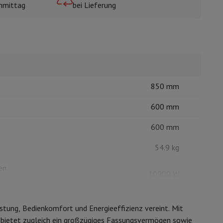
hmittag
bei Lieferung
mühlen
850 mm
600 mm
600 mm
54.9 kg
en
10900 W
Umluft (Kochen auf 3 Ebenen)
istung, Bedienkomfort und Energieeffizienz vereint. Mit
 bietet zugleich ein großzügiges Fassungsvermögen sowie