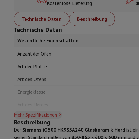
Kostenlose Lieferung
d
Cook'in Style
Kochen
Pfanne
Pfannen
Ofengerichte
Technische Daten
Beschreibung
Kuechenzubehoer
Manik und Küchenhandschuhe
Thermomete
Küchenutensilien
Küchenmesser
Raspeln & Schälen
Koteliere
Technische Daten
Gebaeckutensilien
Muscheln
Wesentliche Eigenschaften
Tischkultur
Besteck
Gläser
Service
Getränkezubehör
Kaffee & Tee
Wein
Karaffen & Becher
Anzahl der Öfen
Tischdekoration
Tischset
Aufbewahren
Brotkästen
Mülleimer
Art der Platte
Pflege & Gesundheit
Art des Ofens
Zahnbürste
Elektrische Zahnbürste
Zahnbürstenzubehör
Haarpflege
Haarglätter
Haartrockner
Lockenstab
Gebläsebürs
Energieklasse
Beauty
Gesichtspflege
Spiegel
Beauty-Accessoires
Rasur
Haarschneidemaschine
Elektrischer Rasierer
Bodygroom
Art des Herdes
Haarentfernung
Ladyshave
Epiliergerät
Epilierer von gepulste
Mehr Spezifikationen
Komfort
Massage
Massage der Füße
Massage des Rückens
Nacken- un
Beschreibung
Wellness
Personenwaage
Blutdruckmessgerät
Kreislaufstimu
Der
Siemens iQ500 HK9S5A240 Glaskeramik-Herd
ist ei
Kindersicherung
Telefonie & Navigation
seinen Standardmaßen von
850-865 x 600 x 600 mm
und v