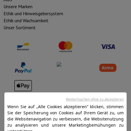
Unsere Marken
Ethik und Hinweisgebersystem
Ethik und Wachsamkeit
Unser Sortiment
Verkaufsbedingungen
Weitermachen ohne zu akzeptieren
Datenschutz
Wenn Sie auf „Alle Cookies akzeptieren“ klicken, stimmen
Sie der Speicherung von Cookies auf Ihrem Gerät zu, um
Disclaimer
die Websitenavigation zu verbessern, die Websitenutzung
Cookies
zu analysieren und unsere Marketingbemühungen zu