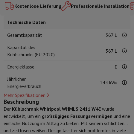
Kuechenzubehoer
Manik und Küchenhandschuhe
Thermometer zu
Kostenlose Lieferung
Professionelle Installation
Küchenutensilien
Küchenmesser
Raspeln & Schälen
Kotelieren & 
Gebaeckutensilien
Muscheln
Technische Daten
Tischkultur
Besteck
Gläser
Service
Getränkezubehör
Kaffee & Tee
Wein
Karaffen & Becher
Gesamtkapazität
367 L
Tischdekoration
Tischset
Aufbewahren
Brotkästen
Mülleimer
Kapazität des
367 L
Pflege & Gesundheit
Kühlschranks (EU 2020)
Zahnbürste
Elektrische Zahnbürste
Zahnbürstenzubehör
Energieklasse
E
Haarpflege
Haarglätter
Haartrockner
Lockenstab
Gebläsebürste
Dys
Beauty
Gesichtspflege
Spiegel
Beauty-Accessoires
Jährlicher
Rasur
Haarschneidemaschine
Elektrischer Rasierer
Bodygrooming
B
144 kWu
Energieverbrauch
Haarentfernung
Ladyshave
Epiliergerät
Epilierer von gepulstem Li
Mehr Spezifikationen
Massage
Massage der Füße
Massage des Rückens
Nacken- und Sc
Beschreibung
Wellness
Personenwaage
Blutdruckmessgerät
Kreislaufstimulator
Der
Kühlschrank Whirlpool WHMLS 2411 W4E
wurde
Telefonie & Navigation
entwickelt, um ein
großzügiges Fassungsvermögen
und eine
Smartphones
Alle Smartphones
Apple iPhone
iPhone 17
iPhone Air
einfache Nutzung im Alltag zu bieten. Mit seinem schlichten
Generalüberholte Smartphones
Generalüberholte Smartphones
Ge
und zeitlosen weißen Design lässt er sich problemlos in viele
Verbundene Uhren
Smartwatch
Apple Watch
Samsung Galaxy Watc