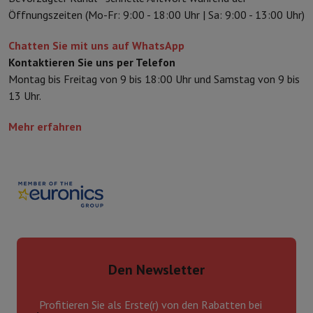
Sport, Gaming & Haustechnik
Öffnungszeiten (Mo-Fr: 9:00 - 18:00 Uhr | Sa: 9:00 - 13:00 Uhr)
Home & Domotica
Smart Home
Sicherheit & Schutz
IP-Kameras
W
Verbundene Uhren
Smartwatch
Apple Watch
Samsung Galaxy Watc
Chatten Sie mit uns auf WhatsApp
Elektrische Mobilität
Gesamte Elektromobilität
E Scooter und Ele
Kontaktieren Sie uns per Telefon
Smart Toys
Virtual-Reality-Kopfhörer
Drohne
DJI-Drohnen
Montag bis Freitag von 9 bis 18:00 Uhr und Samstag von 9 bis
Gaming Konsole
Spielkonsolen
Refurbished Konsolen
Controller
Spi
13 Uhr.
Sport Zubehör
Sport Kopfhörer
Batterien & Elektrizität
Akkus
Ladegerät für Akkus
Steckdosen
Ste
Mehr erfahren
Infos & Beratung
Warum HiFi wählen
Kostenlose Lieferung
10 Verkaufsstellen
Zufrieden oder Geld zur
Unsere Dienstleistungen
Kostenlose Lieferung
Abholung im Gesch
Kundenservice
Reparieren Sie Ihr Gerät
Überprüfen Sie Ihre Lieferz
Häufig gestellte Fragen
Kann ich mit der HIFI International Mast
Den Newsletter
Profitieren Sie als Erste(r) von den Rabatten bei