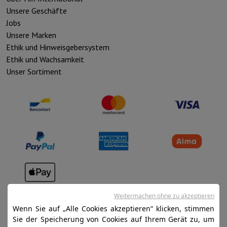
Unsere Geschäfte
Jobs
Unsere Marken
Ethik und Hinweisgebersystem
Ethik und Wachsamkeit
Unser Sortiment
Verkaufsbedingungen
Weitermachen ohne zu akzeptieren
Datenschutz
Wenn Sie auf „Alle Cookies akzeptieren“ klicken, stimmen
Sie der Speicherung von Cookies auf Ihrem Gerät zu, um
Disclaimer