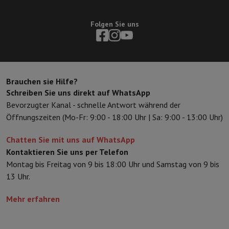
Sport, Gaming & Haustechnik
Home & Domotica
Smart Home
Sicherheit & Schutz
IP-Kameras
W
Folgen Sie uns
Verbundene Uhren
Smartwatch
Apple Watch
Samsung Galaxy Watc
Elektrische Mobilität
Gesamte Elektromobilität
E Scooter und Ele
Smart Toys
Virtual-Reality-Kopfhörer
Drohne
DJI-Drohnen
Gaming Konsole
Spielkonsolen
Refurbished Konsolen
Controller
Spi
Sport Zubehör
Sport Kopfhörer
Brauchen sie Hilfe?
Batterien & Elektrizität
Akkus
Ladegerät für Akkus
Steckdosen
Ste
Schreiben Sie uns direkt auf WhatsApp
Infos & Beratung
Bevorzugter Kanal - schnelle Antwort während der
Warum HiFi wählen
Öffnungszeiten (Mo-Fr: 9:00 - 18:00 Uhr | Sa: 9:00 - 13:00 Uhr)
Kostenlose Lieferung
10 Verkaufsstellen
Zufrieden oder Geld zur
Chatten Sie mit uns auf WhatsApp
Unsere Dienstleistungen
Kostenlose Lieferung
Abholung im Gesch
Kontaktieren Sie uns per Telefon
Kundenservice
Reparieren Sie Ihr Gerät
Überprüfen Sie Ihre Lieferz
Montag bis Freitag von 9 bis 18:00 Uhr und Samstag von 9 bis
Häufig gestellte Fragen
Kann ich mit der HIFI International Mast
13 Uhr.
Mehr erfahren