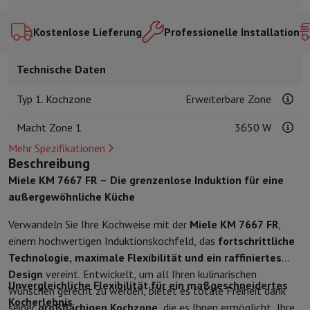
Kuechenzubehoer
Manik und Küchenhandschuhe
Thermometer zu
Küchenutensilien
Küchenmesser
Raspeln & Schälen
Kotelieren & 
Kostenlose Lieferung
Professionelle Installation
Gebaeckutensilien
Muscheln
Tischkultur
Besteck
Gläser
Service
Technische Daten
Getränkezubehör
Kaffee & Tee
Wein
Karaffen & Becher
Tischdekoration
Tischset
Typ 1. Kochzone
Erweiterbare Zone
Aufbewahren
Brotkästen
Mülleimer
Pflege & Gesundheit
Macht Zone 1
3650 W
Zahnbürste
Elektrische Zahnbürste
Zahnbürstenzubehör
Mehr Spezifikationen
Haarpflege
Haarglätter
Haartrockner
Lockenstab
Gebläsebürste
Dys
Beschreibung
Beauty
Gesichtspflege
Spiegel
Beauty-Accessoires
Miele KM 7667 FR – Die grenzenlose Induktion für eine
Rasur
Haarschneidemaschine
Elektrischer Rasierer
Bodygrooming
B
außergewöhnliche Küche
Haarentfernung
Ladyshave
Epiliergerät
Epilierer von gepulstem Li
Massage
Massage der Füße
Massage des Rückens
Nacken- und Sc
Verwandeln Sie Ihre Kochweise mit der
Miele KM 7667 FR
,
Wellness
Personenwaage
Blutdruckmessgerät
Kreislaufstimulator
einem hochwertigen Induktionskochfeld, das
fortschrittliche
Telefonie & Navigation
Technologie, maximale Flexibilität und ein raffiniertes
Smartphones
Alle Smartphones
Apple iPhone
iPhone 17
iPhone Air
Design
vereint. Entwickelt, um all Ihren kulinarischen
Unvergleichliche Flexibilität für ein maßgeschneidertes
Generalüberholte Smartphones
Generalüberholte Smartphones
Ge
Wünschen gerecht zu werden, bietet es totale Freiheit dank
Kocherlebnis
Verbundene Uhren
Smartwatch
Apple Watch
Samsung Galaxy Watc
seiner
großflächigen Kochzone
, die es Ihnen ermöglicht, Ihre