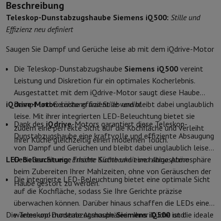
Beschreibung
Schutz
iPhone Hülle
Samsung Hülle
Universelle Schutzhülle
iPhone
Teleskop-Dunstabzugshaube Siemens iQ500:
Stille und
Nachladen
Powerbank
Ladegerät
Ladegeräte für das Auto
Apple L
Effizienz neu definiert
Telefonie-Zubehör
Speicherkarte
Kabel
Autohalterung
Verschieden
Zahlungsterminals
SumUp
Saugen Sie Dampf und Gerüche leise ab mit dem iQdrive-Motor
GSM
Alle GSM
Emporia GSM
GSM Nokia
Die Teleskop-Dunstabzugshaube
Siemens iQ500
vereint
Festnetztelefone
Alle Festnetztelefone
Gigaset-Telefone
Leistung und Diskretion für ein optimales Kocherlebnis.
Navigationssystem
Navigation Auto
Radarwarner Coyote
Fahrrad-
Ausgestattet mit dem iQdrive-Motor saugt diese Haube
Verschiedenes
Walkie-Talkies
Mobile Fotodrucker
Computer & Büro
iQdrive-Motor:
Dampf und Gerüche effizient ab und bleibt dabei unglaublich
Leistung und Stille vereint
leise. Mit ihrer integrierten LED-Beleuchtung bietet sie
Laptop & Notebook
Laptop
Ultra-portabler Computer
2-in-1-Com
Dank des
iQdrive
-Motors garantiert diese Teleskop-
zudem eine perfekte Sicht auf die Kochfläche und verleiht
Desktop-Computer
Desktop-Computer
All-in-One-Computer
Apple
Dunstabzugshaube eine kraftvolle und effiziente Absaugung
Ihrer Küche gleichzeitig einen modernen Touch.
PC Gaming
Gaming-Bereich
Laptop Gaming
PC Gamer
PC RTX 50 Se
von Dampf und Gerüchen und bleibt dabei unglaublich leise.
Tablette & E-Reader
Tablette
E-Reader
Apple iPad
Samsung Galax
LED-Beleuchtung:
Genießen Sie eine frische Küche und eine ruhige Atmosphäre
Erhöhte Sichtbarkeit und Atmosphäre
Drucker & Scanner
Drucker
HP Instant Ink
Tintenstrahldrucker
Lase
beim Zubereiten Ihrer Mahlzeiten, ohne von Geräuschen der
Netzwerk
FRITZ!
IP-Kameras
Die integrierte LED-Beleuchtung bietet eine optimale Sicht
Haube gestört zu werden.
Peripheriegerät
PC-Bildschirm
Tastatur
Maus
PC-Headsets
Projekto
auf die Kochfläche, sodass Sie Ihre Gerichte präzise
Arbeitsspeicher & Speicher
Festplatte
Solid State Drive (SSD)
Spei
überwachen können. Darüber hinaus schaffen die LEDs eine
Software
Operating system
Andere
Die Teleskop-Dunstabzugshaube
warme und moderne Atmosphäre in Ihrer Küche und
Siemens iQ500
ist die ideale