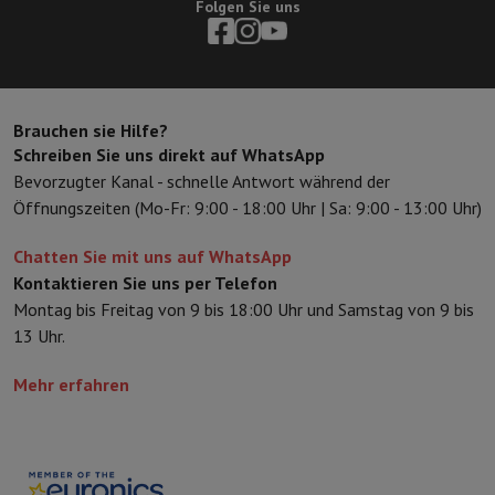
Folgen Sie uns
Sport, Gaming & Haustechnik
Home & Domotica
Smart Home
Sicherheit & Schutz
IP-Kameras
W
Verbundene Uhren
Smartwatch
Apple Watch
Samsung Galaxy Watc
Elektrische Mobilität
Gesamte Elektromobilität
E Scooter und Ele
Smart Toys
Virtual-Reality-Kopfhörer
Drohne
DJI-Drohnen
Brauchen sie Hilfe?
Gaming Konsole
Spielkonsolen
Refurbished Konsolen
Controller
Spi
Schreiben Sie uns direkt auf WhatsApp
Sport Zubehör
Sport Kopfhörer
Bevorzugter Kanal - schnelle Antwort während der
Batterien & Elektrizität
Akkus
Ladegerät für Akkus
Steckdosen
Ste
Öffnungszeiten (Mo-Fr: 9:00 - 18:00 Uhr | Sa: 9:00 - 13:00 Uhr)
Infos & Beratung
Warum HiFi wählen
Chatten Sie mit uns auf WhatsApp
Kostenlose Lieferung
10 Verkaufsstellen
Zufrieden oder Geld zur
Kontaktieren Sie uns per Telefon
Unsere Dienstleistungen
Kostenlose Lieferung
Abholung im Gesch
Montag bis Freitag von 9 bis 18:00 Uhr und Samstag von 9 bis
Kundenservice
Reparieren Sie Ihr Gerät
Überprüfen Sie Ihre Lieferz
13 Uhr.
Häufig gestellte Fragen
Kann ich mit der HIFI International Mast
Mehr erfahren