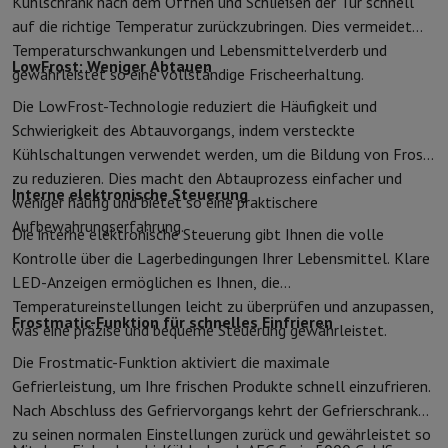
Kühlschrank nach dem Öffnen und Schließen der Tür schnell
Zubehör
Bezüge, Taschen & Packtaschen
Tablet Hüllen
Ladegerät
auf die richtige Temperatur zurückzubringen. Dies vermeidet
Fernsehen & Audio
Temperaturschwankungen und Lebensmittelverderb und
Fernseher
Alle Fernseher
Fernseher Samsung
TV LG
TV Sony
TV Phil
LowFrost: Weniger Abtauen
gewährleistet so eine vollständige Frischeerhaltung.
Periphere Geräte
Heimkino
Soundbar
DVD- & Blu-ray-Player
Projek
Lautsprecher
Kabellose Lautsprecher
Hi-Fi-Lautsprecher
WiFi-Lau
Die LowFrost-Technologie reduziert die Häufigkeit und
Kopfhörer & Ohrhörer
Alle Kopfhörer
Apple AirPods
In-Ear Kopfhör
Schwierigkeit des Abtauvorgangs, indem versteckte
Unterwegs
Tragbarer DVD-Player
Tragbarer CD-Player
Bluetooth-
Kühlschaltungen verwendet werden, um die Bildung von Frost
Heim-Audio
Hifi-Anlage
Verstärker
Plattenspieler
CD-Spieler
Radios
zu reduzieren. Dies macht den Abtauprozess einfacher und
Interne elektronische Steuerung
Halterungen
Alle Medien
TV-Möbel
TV-Ständer
Ständer für Soundb
weniger häufig und bietet so eine praktischere
Zubehör
Audio- & Videokabel
Audio Zubehör
TV-Zubehör
Diktierger
Aufbewahrungserfahrung.
Die interne elektronische Steuerung gibt Ihnen die volle
Fotografie & Video
Kontrolle über die Lagerbedingungen Ihrer Lebensmittel. Klare
Digitalkamera
Spiegelreflexkamera
Hybrid-Kamera
High Zoom-Kam
LED-Anzeigen ermöglichen es Ihnen, die
Beliebte Marken
Nikon Kamera
Sony Kamera
Temperatureinstellungen leicht zu überprüfen und anzupassen,
Sofortbildkameras
Instax-Kamera
Fotopapier instax
Frostmatic-Funktion für schnelles Einfrieren
was eine präzise und bequeme Steuerung gewährleistet.
GoPro
GoPro-Kameras
GoPro Zubehör
Die Frostmatic-Funktion aktiviert die maximale
Video
Action Cam
Camcorder
Gefrierleistung, um Ihre frischen Produkte schnell einzufrieren.
Zubehör für Spiegelreflexkameras
Objektiv
Nach Abschluss des Gefriervorgangs kehrt der Gefrierschrank
Zubehör
Speicherkarte
Kabel
Zubehör Action Cam
Stative & Dreibe
zu seinen normalen Einstellungen zurück und gewährleistet so
Schutz- & Transporttaschen
Für Kameras