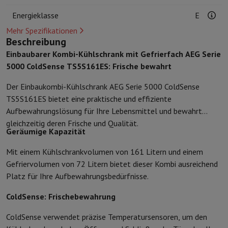
Schutz
iPhone Hülle
Samsung Hülle
Universelle Schutzhülle
iPhone
Energieklasse
E
Nachladen
Powerbank
Ladegerät
Ladegeräte für das Auto
Apple L
Mehr Spezifikationen
Telefonie-Zubehör
Speicherkarte
Kabel
Autohalterung
Verschieden
Beschreibung
Zahlungsterminals
SumUp
Einbaubarer Kombi-Kühlschrank mit Gefrierfach AEG Serie
GSM
Alle GSM
Emporia GSM
GSM Nokia
5000 ColdSense TS5S161ES: Frische bewahrt
Festnetztelefone
Alle Festnetztelefone
Gigaset-Telefone
Navigationssystem
Navigation Auto
Radarwarner Coyote
Fahrrad-
Der Einbaukombi-Kühlschrank AEG Serie 5000 ColdSense
Verschiedenes
Walkie-Talkies
Mobile Fotodrucker
TS5S161ES bietet eine praktische und effiziente
Computer & Büro
Aufbewahrungslösung für Ihre Lebensmittel und bewahrt
Laptop & Notebook
Laptop
Ultra-portabler Computer
2-in-1-Com
gleichzeitig deren Frische und Qualität.
Geräumige Kapazität
Desktop-Computer
Desktop-Computer
All-in-One-Computer
Apple
PC Gaming
Gaming-Bereich
Laptop Gaming
PC Gamer
PC RTX 50 Se
Mit einem Kühlschrankvolumen von 161 Litern und einem
Tablette & E-Reader
Tablette
E-Reader
Apple iPad
Samsung Galax
Gefriervolumen von 72 Litern bietet dieser Kombi ausreichend
Drucker & Scanner
Drucker
HP Instant Ink
Tintenstrahldrucker
Lase
Platz für Ihre Aufbewahrungsbedürfnisse.
Netzwerk
FRITZ!
IP-Kameras
Peripheriegerät
PC-Bildschirm
Tastatur
Maus
PC-Headsets
Projekto
ColdSense: Frischebewahrung
Arbeitsspeicher & Speicher
Festplatte
Solid State Drive (SSD)
Spei
ColdSense verwendet präzise Temperatursensoren, um den
Software
Operating system
Andere