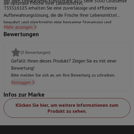
Mit dem Einbaukombi-Kühlschrank AEG Serie 5000 ColdSense
die optimale Frische Ihrer Lebensmittel.
Sport, Gaming & Haustechnik
TS5S161ES erhalten Sie eine zuverlässige und effiziente
Home & Domotica
Smart Home
Sicherheit & Schutz
IP-Kameras
W
Aufbewahrungslösung, die die Frische Ihrer Lebensmittel
Verbundene Uhren
Smartwatch
Apple Watch
Samsung Galaxy Watc
bewahrt und gleichzeitig eine bequeme Steuerung und
Elektrische Mobilität
Gesamte Elektromobilität
E Scooter und Ele
Mehr anzeigen
erweiterte Funktionen für Ihre täglichen Bedürfnisse bietet.
Smart Toys
Virtual-Reality-Kopfhörer
Drohne
DJI-Drohnen
Bewertungen
Gaming Konsole
Spielkonsolen
Refurbished Konsolen
Controller
Spi
Sport Zubehör
Sport Kopfhörer
(0 Bewertungen)
Batterien & Elektrizität
Akkus
Ladegerät für Akkus
Steckdosen
Ste
Infos & Beratung
Gefällt Ihnen dieses Produkt? Zeigen Sie es mit einer
Warum HiFi wählen
Bewertung!
Kostenlose Lieferung
10 Verkaufsstellen
Zufrieden oder Geld zur
Bitte melden Sie sich an, um Ihre Bewertung zu schreiben.
Einloggen
Unsere Dienstleistungen
Kostenlose Lieferung
Abholung im Gesch
Kundenservice
Reparieren Sie Ihr Gerät
Überprüfen Sie Ihre Lieferz
Infos zur Marke
Häufig gestellte Fragen
Kann ich mit der HIFI International Mast
Klicken Sie hier, um weitere Informationen zum
Produkt zu sehen.