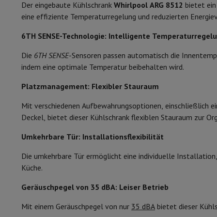
Smartphones
Alle Smartphones
Apple iPhone
iPhone 17
iPhone
Der eingebaute Kühlschrank
Whirlpool ARG 8512
bietet ei
Verstellbare Füße
Generalüberholte Smartphones
Generalüberholte Smartpho
eine effiziente Temperaturregelung und reduzierten Energie
Verbundene Uhren
Smartwatch
Apple Watch
Samsung Galaxy 
Wichtigste Eigenschaften
6TH SENSE-Technologie: Intelligente Temperaturregel
Schutz
iPhone Hülle
Samsung Hülle
Universelle Schutzhülle
i
Gesamtkapazität
Nachladen
Powerbank
Ladegerät
Ladegeräte für das Auto
App
Die
6TH SENSE
-Sensoren passen automatisch die Innentempe
Telefonie-Zubehör
Speicherkarte
Kabel
Autohalterung
Verschi
indem eine optimale Temperatur beibehalten wird.
Kapazität des Kühlschranks (EU 2020)
Zahlungsterminals
SumUp
GSM
Alle GSM
Emporia GSM
GSM Nokia
Platzmanagement: Flexibler Stauraum
Energieklasse
Festnetztelefone
Alle Festnetztelefone
Gigaset-Telefone
Mit verschiedenen Aufbewahrungsoptionen, einschließlich ei
Navigationssystem
Navigation Auto
Radarwarner Coyote
Fahr
Jährlicher Energieverbrauch
Deckel, bietet dieser Kühlschrank flexiblen Stauraum zur Or
Verschiedenes
Walkie-Talkies
Mobile Fotodrucker
Geräuschpegel
Computer & Büro
Umkehrbare Tür: Installationsflexibilität
Laptop & Notebook
Laptop
Ultra-portabler Computer
2-in-
Schallpegelklasse
Desktop-Computer
Desktop-Computer
All-in-One-Computer
Die umkehrbare Tür ermöglicht eine individuelle Installation
PC Gaming
Gaming-Bereich
Laptop Gaming
PC Gamer
PC RTX 5
Komfort
Küche.
Tablette & E-Reader
Tablette
E-Reader
Apple iPad
Samsung G
Geräuschpegel von 35 dBA: Leiser Betrieb
Temperaturregelung
Drucker & Scanner
Drucker
HP Instant Ink
Tintenstrahldrucker
Netzwerk
FRITZ!
IP-Kameras
Mit einem Geräuschpegel von nur
35 dBA
bietet dieser Kühl
Temperaturanzeige
Peripheriegerät
PC-Bildschirm
Tastatur
Maus
PC-Headsets
Proj