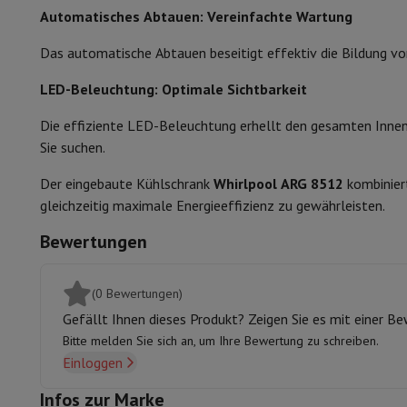
Arbeitsspeicher & Speicher
Festplatte
Solid State Drive (SSD)
Automatisches Abtauen: Vereinfachte Wartung
Beleuchtung des Kühlschranks
Software
Operating system
Andere
Das automatische Abtauen beseitigt effektiv die Bildung vo
Zubehör
Bezüge, Taschen & Packtaschen
Tablet Hüllen
Ladeg
Alarmsignal im Falle einer Störung
Fernsehen & Audio
LED-Beleuchtung: Optimale Sichtbarkeit
Temperatureinstellung
Fernseher
Alle Fernseher
Fernseher Samsung
TV LG
TV Sony
TV
Periphere Geräte
Heimkino
Soundbar
DVD- & Blu-ray-Player
Pr
Die effiziente LED-Beleuchtung erhellt den gesamten Innenr
Lautsprecher
Kabellose Lautsprecher
Hi-Fi-Lautsprecher
WiFi
Sie suchen.
Kopfhörer & Ohrhörer
Alle Kopfhörer
Apple AirPods
In-Ear Ko
Der eingebaute Kühlschrank
Whirlpool ARG 8512
kombiniert
Unterwegs
Tragbarer DVD-Player
Tragbarer CD-Player
Blueto
gleichzeitig maximale Energieeffizienz zu gewährleisten.
Heim-Audio
Hifi-Anlage
Verstärker
Plattenspieler
CD-Spieler
Ra
Halterungen
Alle Medien
TV-Möbel
TV-Ständer
Ständer für So
Bewertungen
Zubehör
Audio- & Videokabel
Audio Zubehör
TV-Zubehör
Dikti
Fotografie & Video
Digitalkamera
Spiegelreflexkamera
Hybrid-Kamera
High Zoom
(0 Bewertungen)
Beliebte Marken
Nikon Kamera
Sony Kamera
Gefällt Ihnen dieses Produkt? Zeigen Sie es mit einer B
Sofortbildkameras
Instax-Kamera
Fotopapier instax
Bitte melden Sie sich an, um Ihre Bewertung zu schreiben.
GoPro
GoPro-Kameras
GoPro Zubehör
Einloggen
Video
Action Cam
Camcorder
Infos zur Marke
Zubehör für Spiegelreflexkameras
Objektiv