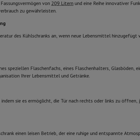
 Air
Samsung Smartphones
Samsung Galaxy S25
Samsung Galaxy Fl
n Fassungsvermögen von
209 Litern
und eine Reihe innovativer Funk
Breite der Vertiefung
nes
Generalüberholtes iPhone
Generalüberholtes Samsung
verbrauch zu gewährleisten.
Watch
Garmin
Activity Tracker
Einbautiefe
ung
Phone Bildschirmschutz
Samsung Bildschirmschutz
209 L
Türsystem
le Ladegeräte
ratur des Kühlschranks an, wenn neue Lebensmittel hinzugefügt w
edenes
Freisprecheinrichtung
209 L
Produktinformationen
E
HIFI-Code
nes speziellen Flaschenfachs, eines Flaschenhalters, Glasböden, 
rad-Navigation
102 kWu
Marke
ganisation Ihrer Lebensmittel und Getränke.
35 dB
EAN
1-Computer
Laptop Gaming
Apple MacBook
Apple MacBook Pro
Apple
B
Code des Verkäufers
Apple iMac
PC Gamer
, indem sie es ermöglicht, die Tür nach rechts oder links zu öffnen,
0 Series
Gaming-Monitor
Gaming-Maus
Gaming-Stühle
Gaming-Mau
alaxy Tab
Refurbished tablets
Elektronisch
Laserdrucker
Epson EcoTank
Mobile Fotodrucker
Fotopapier & Druc
schrank einen leisen Betrieb, der eine ruhige und entspannte Atmosp
Analog
ektor
Webcam
PC-Lautsprecher