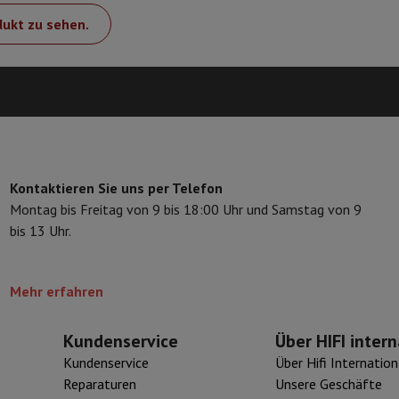
eibeinstative
Digitaler Bilderrahmen & Album
dukt zu sehen.
ras
Wetterwarte
Watch
Garmin
Activity Tracker
d Elektroroller
E-Bike
er
Spiele
Gaming-Stühle
Kontaktieren Sie uns per Telefon
Montag bis Freitag von 9 bis 18:00 Uhr und Samstag von 9
n
Steckdosen für die Reise
Solarenergie
bis 13 Uhr.
d zurück
Sicher bezahlen
Mehr erfahren
Geschäft
Große Elektroinstallation
Integrierte Installation
Installat
ferzeit
 Mastercard auf Kredit kaufen?
Wann wird meine Bestellung geliefer
Kundenservice
Über HIFI intern
Kundenservice
Über Hifi Internation
Reparaturen
Unsere Geschäfte