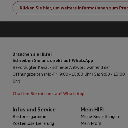
Zubehör
Speicherkarte
Kabel
Zubehör Action Cam
Stative & Dr
Klicken Sie hier, um weitere Informationen zum Pro
Schutz- & Transporttaschen
Für Kameras
Sport, Gaming & Haustechnik
Home & Domotica
Smart Home
Sicherheit & Schutz
IP-Kame
Verbundene Uhren
Smartwatch
Apple Watch
Samsung Galaxy 
Elektrische Mobilität
Gesamte Elektromobilität
E Scooter un
Smart Toys
Virtual-Reality-Kopfhörer
Drohne
DJI-Drohnen
Gaming Konsole
Spielkonsolen
Refurbished Konsolen
Controll
Brauchen sie Hilfe?
Schreiben Sie uns direkt auf WhatsApp
Sport Zubehör
Sport Kopfhörer
Bevorzugter Kanal - schnelle Antwort während der
Batterien & Elektrizität
Akkus
Ladegerät für Akkus
Steckdose
Infos & Beratung
Öffnungszeiten (Mo-Fr: 9:00 - 18:00 Uhr | Sa: 9:00 - 13:00
Warum HiFi wählen
Uhr)
Kostenlose Lieferung
10 Verkaufsstellen
Zufrieden oder Gel
Chatten Sie mit uns auf WhatsApp
Unsere Dienstleistungen
Kostenlose Lieferung
Abholung im 
Kundenservice
Reparieren Sie Ihr Gerät
Überprüfen Sie Ihre Lie
Häufig gestellte Fragen
Kann ich mit der HIFI International
Infos und Service
Mein HIFI
Bestpreisgarantie
Meine Bestellungen
Kostenlose Lieferung
Mein Profil