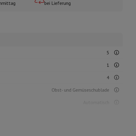
hmittag
bei Lieferung
mühlen
5
1
4
Obst- und Gemüseschublade
Automatisch
1225 mm