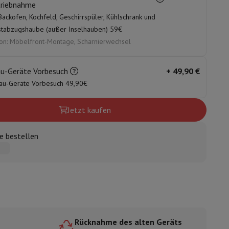
triebnahme
Backofen, Kochfeld, Geschirrspüler, Kühlschrank und
tabzugshaube (außer Inselhauben) 59€
on: Möbelfront-Montage, Scharnierwechsel
ugshaube Absauggruppe
Abzugshaube Arbeitsplatte
Zubehör für Du
au-Geräte Vorbesuch
+
49,90 €
au-Geräte Vorbesuch 49,90€
Jetzt kaufen
e
e bestellen
nseo
Kaffeemaschinen
Teemaschine
Wasserkocher
e
Elektrisches Messer
Rücknahme des alten Geräts