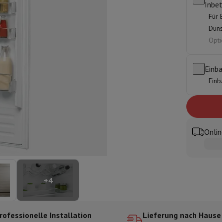
Inbe
ilintegrierter Geschirrspüler
Geschirrspüler 45 cm
Für 
bau-Gefrierschrank
Weinkühlschrank einbaubar
Einbau-Kühlschrank
Duns
fen (90cm)
Opti
-Kochfeld
Modulares Kochfeld
terfahrbare Haube
Teleskopische Abzugshaube
Inselhaube
Dunstabz
lle
Einb
Einb
rmeschublade
chine
Zerkleinerer
KitchenAid
Smeg
Multifunktionale Küchenmaschin
ereiter
Onlin
ör Snacks
Espressomaschine
Kapsel- & Padmaschine
Nespresso
Dolce Gusto
Se
+
4
 mit Filter
arer
Aufschnittmaschine
Küchenwaage
Vakuumverpackungsmaschin
ncha
Grillen
Elektrischer Wok
rofessionelle Installation
Lieferung nach Hause