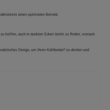
ährleistet einen optimalen Betrieb.
s
Andere
u helfen, auch in dunklen Ecken leicht zu finden, wonach
er Kopfhörer
Noise Cancelling-Kopfhörer
Sport Kopfhörer
Bluetooth
raktisches Design, um Ihren Kühlbedarf zu decken und