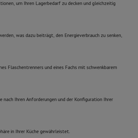
ip7 & Fold7
tionen, um Ihren Lagerbedarf zu decken und gleichzeitig
560 mm
550 mm
Gleitschienen
erden, was dazu beiträgt, den Energieverbrauch zu senken,
12007213
eines Flaschentrenners und eines Fachs mit schwenkbarem
Whirlpool
8003437052934
 MacBook Air
Refurbished Laptops
ARG8512
 je nach Ihren Anforderungen und der Konfiguration Ihrer
spads
ker
Tintenpatronen & Toner
häre in Ihrer Küche gewährleistet.