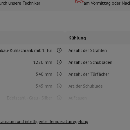
urch unsere Techniker
am Vormittag oder Nac
r zum Kochen
n & Schneiden
Küchenlöffel
Mischen & Abmessen
Koch- und Gewürz
Kühlung
nbau-Kühlschrank mit 1 Tür
Anzahl der Strahlen
1220 mm
Anzahl der Schubladen
540 mm
Anzahl der Türfächer
te
Dyson Airwrap
Dyson Corrale
Dyson Supersonic
545 mm
Art der Schublade
ing
Bartschneider
Nasen-Ohr-Clipper
Scherköpfe
Edelstahl - Grau - Silber
Auftauen
m Licht
Rechts - umkehrbar
Einbaufähig
d Schultermassage
Körpermassage
lator
Thermometer
Heizdecke
tauraum und intelligente Temperaturregelung
Nein
Einbauhöhe