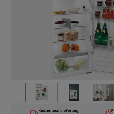
Einbaugeschirrspüler
Vollständig integrierter Geschirrspüler
Te
Kühlen und Einfrieren
Einbau-Kombi Kühl-/Gefrierschrank
Ein
Öfen
Multifunktionaler Einbaubackofen
Dampfofen
XL-Backo
Kochfelder
Alle Kochplatten
Induktionskochfeld
Glaskeramik
Abzugshauben
Alle Abzugshauben
Dekorative Abzugshaube
Un
Einbau-Mikrowelle
Einbau-Mikrowelle
Einbau-Kombi-Mikrowe
Einbau-Waschmaschinen
Einbau-Waschmaschine
Andere Einbaugeräte
Einbau-Kaffee- & Espressomaschine
Wä
Küche & Tischkultur
Küchenmaschine & Mixer
Mixer
Soupmaker
Blender
Küchenmas
Frühstück
Brotbackautomat
Toaster
Juicer
Eierkocher
Joghurtb
Snacks
Fritteuse
Airfryer
Sandwichmaschine
Waffeleisen
Zubeh
Desserts
Chocolatier
Eismaschine & Eiskocher
Crêpe-Pfanne
Indoor-Garten
Click & Grow
Kräuter & Zubehör
Kaffee & Tee
Kaffeemaschine
Espressomaschine
De'Longhi 
Getränk
Sprudelnde Getränkemaschine
Bierzapfanlage
Karaffe
Küchengeräte
Dörrgeräte
Nudelmaschine
Slow Cooker
Dampfg
Spaß beim Kochen
Grills
Gourmet-Geräte
Raclette
Fondue
Pla
Kostenlose Lieferung
P
Am Tisch
Tischkultur
Tischdekoration