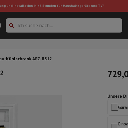
ung und Installation in 48 Stunden für Haushaltsgeräte und TV*
Zubehöre Waschmaschinen
Überlagerungsrahmen und Sockel
boxes
Einbau-Kühlschrank
au-Kühlschrank ARG 8512
12
729,
ke
Unsere Di
auger
Handstaubsauger
Staubsaugerroboter
Multifunktionaler Staub
iniger
Reiniger für Böden & Teppiche
Reinigungsprodukte
Mülleimer
Garan
en
Bügelmaschine
Bügelbrett
Zubehör
ler
Luftbefeuchter
Luftentfeuchter
Zusatzheizung
Behandlung von
Einba