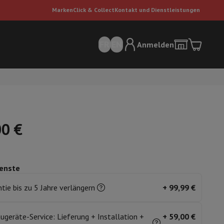
Marken
Click & Collect
Kontakt und Dienstleistungen
FR
EN
Anmelden
00 €
enste
sauger
Dyson Staubsauger
Staubsauger-Zubehör
Bodenreiniger
tie bis zu 5 Jahre verlängern
+
99,99 €
 Luft
ugeräte-Service: Lieferung + Installation +
+
59,00 €