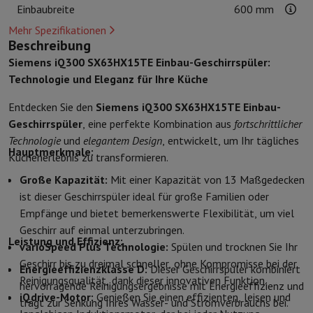
Kuechenzubehoer
Manik und Küchenhandschuhe
Thermometer zu
Einbaubreite
600 mm
Küchenutensilien
Küchenmesser
Raspeln & Schälen
Kotelieren & 
Mehr Spezifikationen
Gebaeckutensilien
Muscheln
Beschreibung
Tischkultur
Besteck
Gläser
Service
Siemens iQ300 SX63HX15TE Einbau-Geschirrspüler:
Getränkezubehör
Kaffee & Tee
Wein
Karaffen & Becher
Technologie und Eleganz für Ihre Küche
Tischdekoration
Tischset
Entdecken Sie den
Siemens iQ300 SX63HX15TE Einbau-
Aufbewahren
Brotkästen
Mülleimer
Geschirrspüler
, eine perfekte Kombination aus
fortschrittlicher
Pflege & Gesundheit
Technologie
und
elegantem Design
, entwickelt, um Ihr tägliches
Zahnbürste
Elektrische Zahnbürste
Zahnbürstenzubehör
Hauptmerkmale:
Küchenerlebnis zu transformieren.
Haarpflege
Haarglätter
Haartrockner
Lockenstab
Gebläsebürste
Dys
Beauty
Gesichtspflege
Spiegel
Beauty-Accessoires
Große Kapazität:
Mit einer Kapazität von 13 Maßgedecken
Rasur
Haarschneidemaschine
Elektrischer Rasierer
Bodygrooming
B
ist dieser Geschirrspüler ideal für große Familien oder
Haarentfernung
Ladyshave
Epiliergerät
Epilierer von gepulstem Li
Empfänge und bietet bemerkenswerte Flexibilität, um viel
Massage
Massage der Füße
Massage des Rückens
Nacken- und Sc
Geschirr auf einmal unterzubringen.
Leistung und Effizienz:
Wellness
Personenwaage
Blutdruckmessgerät
Kreislaufstimulator
varioSpeed Plus Technologie:
Spülen und trocknen Sie Ihr
Telefonie & Navigation
Geschirr bis zu dreimal schneller, ohne Kompromisse bei der
Energieeffizienzklasse D:
Dieser Geschirrspüler kombiniert
Smartphones
Alle Smartphones
Apple iPhone
iPhone 17
iPhone Air
Reinigungsqualität, dank dieser innovativen Funktion.
hervorragende Reinigungsergebnisse mit Energieeffizienz und
Generalüberholte Smartphones
Generalüberholte Smartphones
Ge
iQdrive-Motor:
Genießen Sie einen effizienten, leisen und
trägt zur Senkung Ihres Wasser- und Stromverbrauchs bei.
Verbundene Uhren
Smartwatch
Apple Watch
Samsung Galaxy Watc