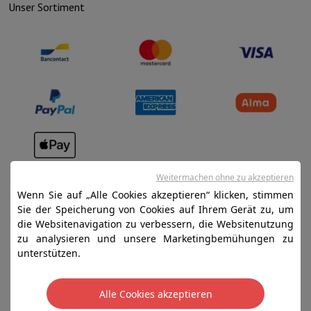
Unser Sortiment
Verkaufsbedingungen
Weitermachen ohne zu akzeptieren
Datenschutz
Wenn Sie auf „Alle Cookies akzeptieren“ klicken, stimmen
Sie der Speicherung von Cookies auf Ihrem Gerät zu, um
Disclaimer
die Websitenavigation zu verbessern, die Websitenutzung
Cookies
zu analysieren und unsere Marketingbemühungen zu
unterstützen.
SA HIFI international - 2 Rue Läiteschbaach, 5324
Contern, G-D de Luxembourg - 00 128 297/101
Alle Cookies akzeptieren