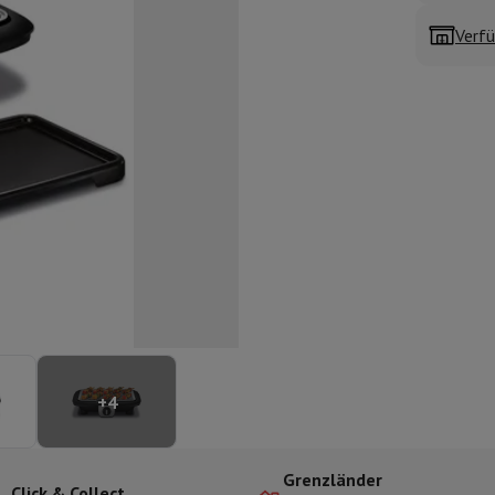
ilintegrierter Geschirrspüler
Geschirrspüler 45 cm
Verfü
bau-Gefrierschrank
Weinkühlschrank einbaubar
Einbau-Kühlschrank
fen (90cm)
-Kochfeld
Modulares Kochfeld
terfahrbare Haube
Teleskopische Abzugshaube
Inselhaube
Dunstabz
lle
rmeschublade
chine
Zerkleinerer
KitchenAid
Smeg
Multifunktionale Küchenmaschin
ereiter
ör Snacks
Espressomaschine
Kapsel- & Padmaschine
Nespresso
Dolce Gusto
Se
+
4
 mit Filter
arer
Aufschnittmaschine
Küchenwaage
Vakuumverpackungsmaschin
ncha
Grillen
Elektrischer Wok
Grenzländer
Click & Collect