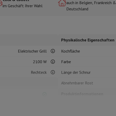
auch in Belgien, Frankreich &
im Geschäft Ihrer Wahl
Deutschland
r zum Kochen
n & Schneiden
Küchenlöffel
Mischen & Abmessen
Koch- und Gewürz
Physikalische Eigenschaften
Elektrischer Grill
Kochfläche
2100 W
Farbe
Rechteck
Länge der Schnur
te
Dyson Airwrap
Dyson Corrale
Dyson Supersonic
Abnehmbarer Rost
ing
Bartschneider
Nasen-Ohr-Clipper
Scherköpfe
m Licht
Produktinformationen
d Schultermassage
Körpermassage
lator
Thermometer
Heizdecke
HIFI-Code
Marke