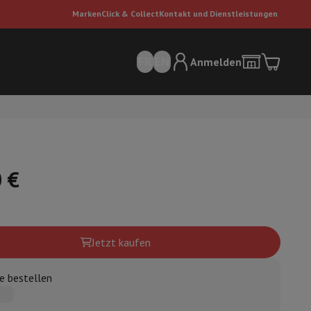
Marken
Click & Collect
Kontakt und Dienstleistungen
FR
EN
Anmelden
 €
sauger
Dyson Staubsauger
Staubsauger-Zubehör
Bodenreiniger
Jetzt kaufen
e bestellen
 Luft