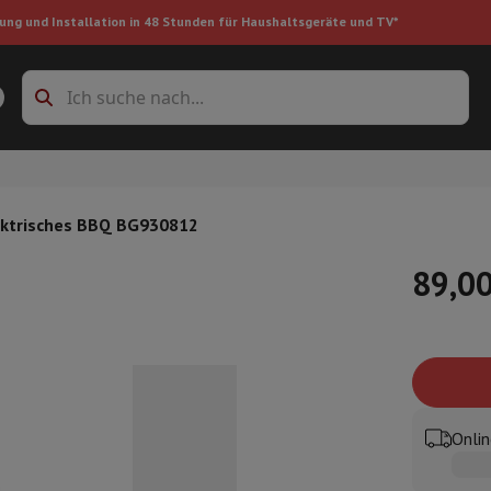
ung und Installation in 48 Stunden für Haushaltsgeräte und TV*
Zubehöre Waschmaschinen
Überlagerungsrahmen und Sockel
boxes
Einbau-Kühlschrank
ektrisches BBQ BG930812
89,00
ke
auger
Handstaubsauger
Staubsaugerroboter
Multifunktionaler Staub
iniger
Reiniger für Böden & Teppiche
Reinigungsprodukte
Mülleimer
en
Bügelmaschine
Bügelbrett
Zubehör
Onlin
ler
Luftbefeuchter
Luftentfeuchter
Zusatzheizung
Behandlung von