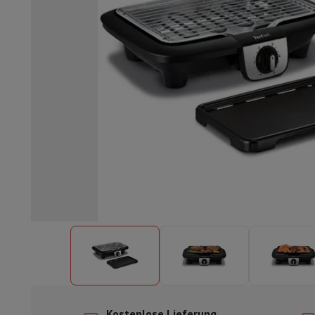
Einbaugeschirrspüler
Vollständig integrierter Geschirrspüler
Te
Kühlen und Einfrieren
Einbau-Kombi Kühl-/Gefrierschrank
Ein
Öfen
Multifunktionaler Einbaubackofen
Dampfofen
XL-Backo
Kochfelder
Alle Kochplatten
Induktionskochfeld
Glaskeramik
Abzugshauben
Alle Abzugshauben
Dekorative Abzugshaube
Un
Einbau-Mikrowelle
Einbau-Mikrowelle
Einbau-Kombi-Mikrowe
Einbau-Waschmaschinen
Einbau-Waschmaschine
Andere Einbaugeräte
Einbau-Kaffee- & Espressomaschine
Wä
Küche & Tischkultur
Küchenmaschine & Mixer
Mixer
Soupmaker
Blender
Küchenmas
Frühstück
Brotbackautomat
Toaster
Juicer
Eierkocher
Joghurtb
Snacks
Fritteuse
Airfryer
Sandwichmaschine
Waffeleisen
Zubeh
Desserts
Chocolatier
Eismaschine & Eiskocher
Crêpe-Pfanne
Indoor-Garten
Click & Grow
Kräuter & Zubehör
Kaffee & Tee
Kaffeemaschine
Espressomaschine
De'Longhi 
Getränk
Sprudelnde Getränkemaschine
Bierzapfanlage
Karaffe
Küchengeräte
Dörrgeräte
Nudelmaschine
Slow Cooker
Dampfg
Spaß beim Kochen
Grills
Gourmet-Geräte
Raclette
Fondue
Pla
Am Tisch
Tischkultur
Tischdekoration
Kostenlose Lieferung