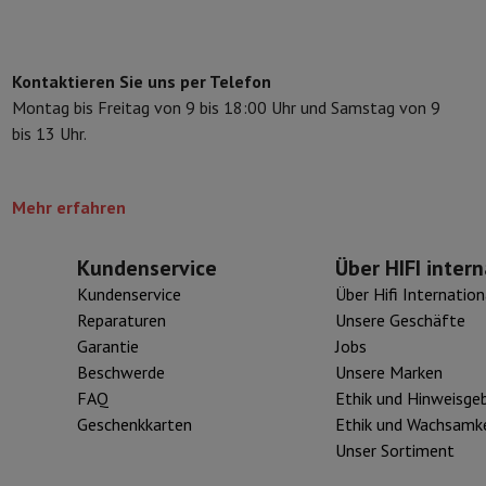
Speicherkarte
USB-Stick
Optisches Laufwerk
erät
Apple Zubehör
Stylus-Stift
Kabel
Projektionswand
Mauspad
Hub
Kontaktieren Sie uns per Telefon
Montag bis Freitag von 9 bis 18:00 Uhr und Samstag von 9
 Philips
TV TCL
QLED TV
OLED TV
QNED TV
bis 13 Uhr.
ojektor
-Lautsprecher
Bluetooth-Lautsprecher
Party-Lautsprecher
pfhörer
Kopfhörer On-Ear & Over-Ear
Bluetooth Kopfhörer
Kabellos
Mehr erfahren
oth-Lautsprecher
iPod & MP3-Player
dios
Wecker
Kundenservice
Über HIFI intern
undbars
Ständer Lautsprecher
Halterungen Projektor
Kundenservice
Über Hifi Internation
ergerät
Projektionswand
Reparaturen
Unsere Geschäfte
Garantie
Jobs
-Kamera
Beschwerde
Unsere Marken
FAQ
Ethik und Hinweisge
Geschenkkarten
Ethik und Wachsamke
Unser Sortiment