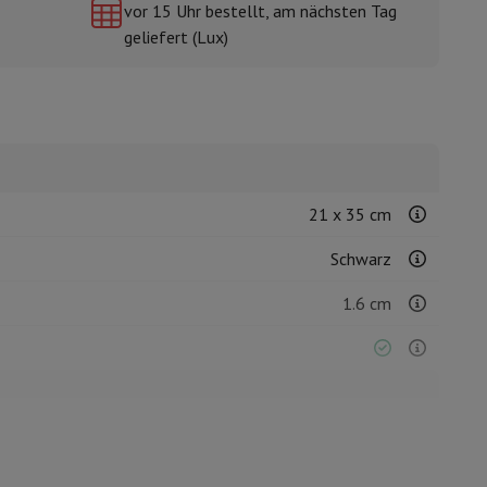
vor 15 Uhr bestellt, am nächsten Tag
geliefert (Lux)
mühlen
21 x 35 cm
Schwarz
1.6 cm
21003959
Tefal