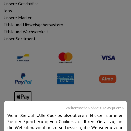
Unsere Geschäfte
Jobs
Unsere Marken
Ethik und Hinweisgebersystem
Ethik und Wachsamkeit
Unser Sortiment
Verkaufsbedingungen
Weitermachen ohne zu akzeptieren
Wenn Sie auf „Alle Cookies akzeptieren“ klicken, stimmen
Datenschutz
Sie der Speicherung von Cookies auf Ihrem Gerät zu, um
Disclaimer
die Websitenavigation zu verbessern, die Websitenutzung