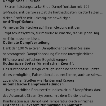
Dampf-Shot-Funktion:
Schutz
iPhone Hülle
Samsung Hülle
Universelle Schutzhülle
iPhone
. Extrem leistungsstarke Shot-Dampffunktion mit 195
Nachladen
Powerbank
Ladegerät
Ladegeräte für das Auto
Apple L
g/Minute, mit der Sie selbst die hartnäckigsten Knitterfalten in
Telefonie-Zubehör
Speicherkarte
Kabel
Autohalterung
Verschieden
dicken Stoffen mit Leichtigkeit bewältigen.
Anti-Tropf-Schutz:
Zahlungsterminals
SumUp
Vermeiden Sie Flecken auf Ihrer Kleidung mit dem
GSM
Alle GSM
Emporia GSM
GSM Nokia
Tropfschutzsystem, für makellose Wäsche, die Sie jeden Tag
Festnetztelefone
Alle Festnetztelefone
Gigaset-Telefone
perfekt aussehen lässt.
Navigationssystem
Navigation Auto
Radarwarner Coyote
Fahrrad-
Optimale Dampfverteilung:
Verschiedenes
Walkie-Talkies
Mobile Fotodrucker
Dank der 100 % aktiven Dampflöcher genießen Sie eine
Computer & Büro
hervorragende Dampfabdeckung für eine unvergleichliche
Laptop & Notebook
Laptop
Ultra-portabler Computer
2-in-1-Com
Effizienz und einfachere Bügelsitzungen.
Desktop-Computer
Desktop-Computer
All-in-One-Computer
Apple
Hochpräzise Spitze für einfachen Zugriff:
PC Gaming
Gaming-Bereich
Laptop Gaming
PC Gamer
PC RTX 50 Se
Das durchdachte Design verfügt über eine sehr präzise Spitze,
Tablette & E-Reader
Tablette
E-Reader
Apple iPad
Samsung Galax
die es ermöglicht, Falten überall zu entfernen, auch an schwer
Drucker & Scanner
Drucker
HP Instant Ink
Tintenstrahldrucker
Lase
zugänglichen Stellen wie Nähten und Kragen.
Automatische Dampfeinstellungen:
Netzwerk
FRITZ!
IP-Kameras
. Unvergleichliche Benutzerfreundlichkeit auf Knopfdruck dank
Peripheriegerät
PC-Bildschirm
Tastatur
Maus
PC-Headsets
Projekto
des Automatic Steam Systems, mit dem Sie die ideale
Arbeitsspeicher & Speicher
Festplatte
Solid State Drive (SSD)
Spei
Kombination aus Dampf und Temperatur durch einfaches
Software
Operating system
Andere
Einfaches Füllsystem für maximalen Komfort: