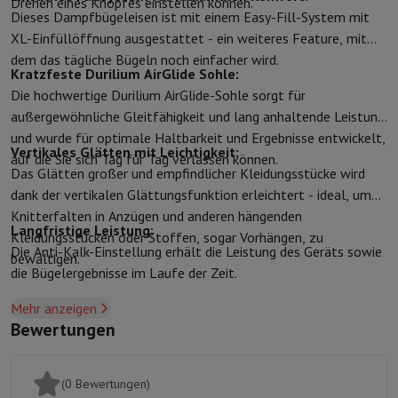
Drehen eines Knopfes einstellen können.
Zubehör
Bezüge, Taschen & Packtaschen
Tablet Hüllen
Ladegerät
Dieses Dampfbügeleisen ist mit einem Easy-Fill-System mit
Fernsehen & Audio
XL-Einfüllöffnung ausgestattet - ein weiteres Feature, mit
Fernseher
Alle Fernseher
Fernseher Samsung
TV LG
TV Sony
TV Phil
dem das tägliche Bügeln noch einfacher wird.
Periphere Geräte
Heimkino
Soundbar
DVD- & Blu-ray-Player
Projek
Kratzfeste Durilium AirGlide Sohle:
Lautsprecher
Kabellose Lautsprecher
Hi-Fi-Lautsprecher
WiFi-Lau
Die hochwertige Durilium AirGlide-Sohle sorgt für
Kopfhörer & Ohrhörer
Alle Kopfhörer
Apple AirPods
In-Ear Kopfhör
außergewöhnliche Gleitfähigkeit und lang anhaltende Leistung
Unterwegs
Tragbarer DVD-Player
Tragbarer CD-Player
Bluetooth-
und wurde für optimale Haltbarkeit und Ergebnisse entwickelt,
Vertikales Glätten mit Leichtigkeit:
Heim-Audio
Hifi-Anlage
Verstärker
Plattenspieler
CD-Spieler
Radios
auf die Sie sich Tag für Tag verlassen können.
Das Glätten großer und empfindlicher Kleidungsstücke wird
Halterungen
Alle Medien
TV-Möbel
TV-Ständer
Ständer für Soundb
dank der vertikalen Glättungsfunktion erleichtert - ideal, um
Zubehör
Audio- & Videokabel
Audio Zubehör
TV-Zubehör
Diktierger
Fotografie & Video
Knitterfalten in Anzügen und anderen hängenden
Langfristige Leistung:
Kleidungsstücken oder Stoffen, sogar Vorhängen, zu
Digitalkamera
Spiegelreflexkamera
Hybrid-Kamera
High Zoom-Kam
Die Anti-Kalk-Einstellung erhält die Leistung des Geräts sowie
bewältigen.
Beliebte Marken
Nikon Kamera
Sony Kamera
die Bügelergebnisse im Laufe der Zeit.
Sofortbildkameras
Instax-Kamera
Fotopapier instax
GoPro
GoPro-Kameras
GoPro Zubehör
Mehr anzeigen
Video
Action Cam
Camcorder
Bewertungen
Zubehör für Spiegelreflexkameras
Objektiv
Zubehör
Speicherkarte
Kabel
Zubehör Action Cam
Stative & Dreibe
(0 Bewertungen)
Schutz- & Transporttaschen
Für Kameras