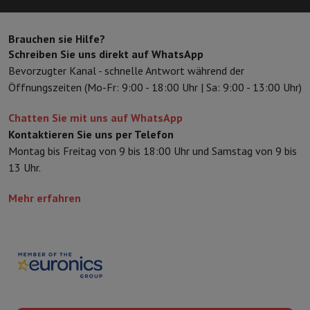
Schutz
iPhone Hülle
Samsung Hülle
Universelle Schutzhülle
iPhone
Nachladen
Powerbank
Ladegerät
Ladegeräte für das Auto
Apple L
Brauchen sie Hilfe?
Telefonie-Zubehör
Speicherkarte
Kabel
Autohalterung
Verschieden
Schreiben Sie uns direkt auf WhatsApp
Zahlungsterminals
SumUp
Bevorzugter Kanal - schnelle Antwort während der
GSM
Alle GSM
Emporia GSM
GSM Nokia
Öffnungszeiten (Mo-Fr: 9:00 - 18:00 Uhr | Sa: 9:00 - 13:00 Uhr)
Festnetztelefone
Alle Festnetztelefone
Gigaset-Telefone
Navigationssystem
Navigation Auto
Radarwarner Coyote
Fahrrad-
Chatten Sie mit uns auf WhatsApp
Verschiedenes
Walkie-Talkies
Mobile Fotodrucker
Kontaktieren Sie uns per Telefon
Computer & Büro
Montag bis Freitag von 9 bis 18:00 Uhr und Samstag von 9 bis
Laptop & Notebook
Laptop
Ultra-portabler Computer
2-in-1-Com
13 Uhr.
Desktop-Computer
Desktop-Computer
All-in-One-Computer
Apple
PC Gaming
Gaming-Bereich
Laptop Gaming
PC Gamer
PC RTX 50 Se
Mehr erfahren
Tablette & E-Reader
Tablette
E-Reader
Apple iPad
Samsung Galax
Drucker & Scanner
Drucker
HP Instant Ink
Tintenstrahldrucker
Lase
Netzwerk
FRITZ!
IP-Kameras
Peripheriegerät
PC-Bildschirm
Tastatur
Maus
PC-Headsets
Projekto
Arbeitsspeicher & Speicher
Festplatte
Solid State Drive (SSD)
Spei
Software
Operating system
Andere