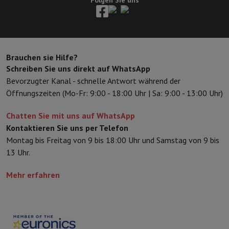
Folgen Sie uns
Schutz
iPhone Hülle
Samsung Hülle
Universelle Schutzhülle
iPhone
Nachladen
Powerbank
Ladegerät
Ladegeräte für das Auto
Apple L
Telefonie-Zubehör
Speicherkarte
Kabel
Autohalterung
Verschieden
Zahlungsterminals
SumUp
Brauchen sie Hilfe?
GSM
Alle GSM
Emporia GSM
GSM Nokia
Schreiben Sie uns direkt auf WhatsApp
Festnetztelefone
Alle Festnetztelefone
Gigaset-Telefone
Bevorzugter Kanal - schnelle Antwort während der
Navigationssystem
Navigation Auto
Radarwarner Coyote
Fahrrad-
Öffnungszeiten (Mo-Fr: 9:00 - 18:00 Uhr | Sa: 9:00 - 13:00 Uhr)
Verschiedenes
Walkie-Talkies
Mobile Fotodrucker
Computer & Büro
Chatten Sie mit uns auf WhatsApp
Laptop & Notebook
Laptop
Ultra-portabler Computer
2-in-1-Com
Kontaktieren Sie uns per Telefon
Desktop-Computer
Desktop-Computer
All-in-One-Computer
Apple
Montag bis Freitag von 9 bis 18:00 Uhr und Samstag von 9 bis
PC Gaming
Gaming-Bereich
Laptop Gaming
PC Gamer
PC RTX 50 Se
13 Uhr.
Tablette & E-Reader
Tablette
E-Reader
Apple iPad
Samsung Galax
Drucker & Scanner
Drucker
HP Instant Ink
Tintenstrahldrucker
Lase
Mehr erfahren
Netzwerk
FRITZ!
IP-Kameras
Peripheriegerät
PC-Bildschirm
Tastatur
Maus
PC-Headsets
Projekto
Arbeitsspeicher & Speicher
Festplatte
Solid State Drive (SSD)
Spei
Software
Operating system
Andere