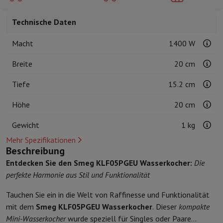
Kuechenzubehoer
Manik und Küchenhandschuhe
Thermometer zu
Küchenutensilien
Küchenmesser
Raspeln & Schälen
Kotelieren & 
Technische Daten
Gebaeckutensilien
Muscheln
Tischkultur
Besteck
Gläser
Service
Macht
1400 W
Getränkezubehör
Kaffee & Tee
Wein
Karaffen & Becher
Breite
20 cm
Tischdekoration
Tischset
Aufbewahren
Brotkästen
Mülleimer
Tiefe
15.2 cm
Pflege & Gesundheit
Zahnbürste
Elektrische Zahnbürste
Zahnbürstenzubehör
Höhe
20 cm
Haarpflege
Haarglätter
Haartrockner
Lockenstab
Gebläsebürste
Dys
Gewicht
1 kg
Beauty
Gesichtspflege
Spiegel
Beauty-Accessoires
Rasur
Haarschneidemaschine
Elektrischer Rasierer
Bodygrooming
B
Mehr Spezifikationen
Haarentfernung
Ladyshave
Epiliergerät
Epilierer von gepulstem Li
Beschreibung
Massage
Massage der Füße
Massage des Rückens
Nacken- und Sc
Entdecken Sie den Smeg KLF05PGEU Wasserkocher:
Die
Wellness
Personenwaage
Blutdruckmessgerät
Kreislaufstimulator
perfekte Harmonie aus Stil und Funktionalität
Telefonie & Navigation
Tauchen Sie ein in die Welt von Raffinesse und Funktionalität
Smartphones
Alle Smartphones
Apple iPhone
iPhone 17
iPhone Air
mit dem
Smeg KLF05PGEU Wasserkocher
. Dieser
kompakte
Generalüberholte Smartphones
Generalüberholte Smartphones
Ge
Mini-Wasserkocher
wurde speziell für Singles oder Paare
Verbundene Uhren
Smartwatch
Apple Watch
Samsung Galaxy Watc