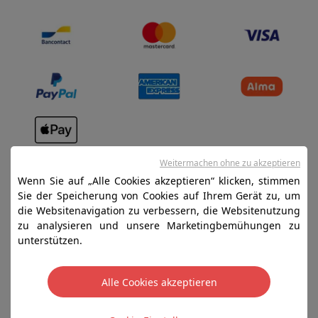
Verkaufsbedingungen
Weitermachen ohne zu akzeptieren
Datenschutz
Wenn Sie auf „Alle Cookies akzeptieren“ klicken, stimmen
Sie der Speicherung von Cookies auf Ihrem Gerät zu, um
Disclaimer
die Websitenavigation zu verbessern, die Websitenutzung
Cookies
zu analysieren und unsere Marketingbemühungen zu
unterstützen.
SA HIFI international - 2 Rue Läiteschbaach, 5324
Contern, G-D de Luxembourg - 00 128 297/101
Alle Cookies akzeptieren
TVA LU 190.388.17