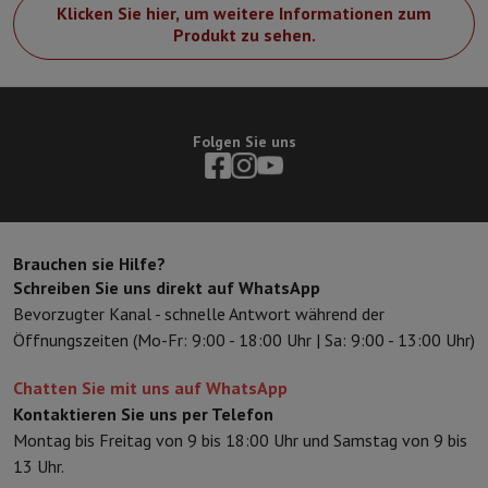
Sport, Gaming & Haustechnik
Klicken Sie hier, um weitere Informationen zum
Produkt zu sehen.
Home & Domotica
Smart Home
Sicherheit & Schutz
IP-Kameras
W
Verbundene Uhren
Smartwatch
Apple Watch
Samsung Galaxy Watc
Elektrische Mobilität
Gesamte Elektromobilität
E Scooter und Ele
Smart Toys
Virtual-Reality-Kopfhörer
Drohne
DJI-Drohnen
Folgen Sie uns
Gaming Konsole
Spielkonsolen
Refurbished Konsolen
Controller
Spi
Sport Zubehör
Sport Kopfhörer
Batterien & Elektrizität
Akkus
Ladegerät für Akkus
Steckdosen
Ste
Infos & Beratung
Warum HiFi wählen
Brauchen sie Hilfe?
Kostenlose Lieferung
10 Verkaufsstellen
Zufrieden oder Geld zur
Schreiben Sie uns direkt auf WhatsApp
Unsere Dienstleistungen
Kostenlose Lieferung
Abholung im Gesch
Bevorzugter Kanal - schnelle Antwort während der
Kundenservice
Reparieren Sie Ihr Gerät
Überprüfen Sie Ihre Lieferz
Öffnungszeiten (Mo-Fr: 9:00 - 18:00 Uhr | Sa: 9:00 - 13:00 Uhr)
Häufig gestellte Fragen
Kann ich mit der HIFI International Mast
Chatten Sie mit uns auf WhatsApp
Kontaktieren Sie uns per Telefon
Montag bis Freitag von 9 bis 18:00 Uhr und Samstag von 9 bis
13 Uhr.