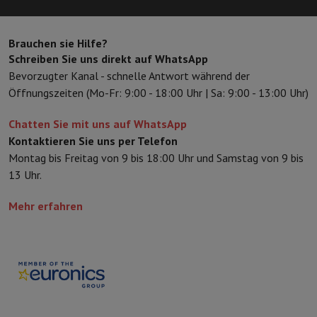
Schutz
iPhone Hülle
Samsung Hülle
Universelle Schutzhülle
iPhone
Nachladen
Powerbank
Ladegerät
Ladegeräte für das Auto
Apple L
Brauchen sie Hilfe?
Telefonie-Zubehör
Speicherkarte
Kabel
Autohalterung
Verschieden
Schreiben Sie uns direkt auf WhatsApp
Zahlungsterminals
SumUp
Bevorzugter Kanal - schnelle Antwort während der
GSM
Alle GSM
Emporia GSM
GSM Nokia
Öffnungszeiten (Mo-Fr: 9:00 - 18:00 Uhr | Sa: 9:00 - 13:00 Uhr)
Festnetztelefone
Alle Festnetztelefone
Gigaset-Telefone
Navigationssystem
Navigation Auto
Radarwarner Coyote
Fahrrad-
Chatten Sie mit uns auf WhatsApp
Verschiedenes
Walkie-Talkies
Mobile Fotodrucker
Kontaktieren Sie uns per Telefon
Computer & Büro
Montag bis Freitag von 9 bis 18:00 Uhr und Samstag von 9 bis
Laptop & Notebook
Laptop
Ultra-portabler Computer
2-in-1-Com
13 Uhr.
Desktop-Computer
Desktop-Computer
All-in-One-Computer
Apple
PC Gaming
Gaming-Bereich
Laptop Gaming
PC Gamer
PC RTX 50 Se
Mehr erfahren
Tablette & E-Reader
Tablette
E-Reader
Apple iPad
Samsung Galax
Drucker & Scanner
Drucker
HP Instant Ink
Tintenstrahldrucker
Lase
Netzwerk
FRITZ!
IP-Kameras
Peripheriegerät
PC-Bildschirm
Tastatur
Maus
PC-Headsets
Projekto
Arbeitsspeicher & Speicher
Festplatte
Solid State Drive (SSD)
Spei
Software
Operating system
Andere