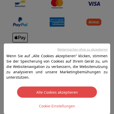
Verkaufsbedingungen
Weitermachen ohne zu akzeptieren
Datenschutz
Wenn Sie auf „Alle Cookies akzeptieren“ klicken, stimmen
Sie der Speicherung von Cookies auf Ihrem Gerät zu, um
Disclaimer
die Websitenavigation zu verbessern, die Websitenutzung
Cookies
zu analysieren und unsere Marketingbemühungen zu
unterstützen.
SA HIFI international - 2 Rue Läiteschbaach, 5324
Contern, G-D de Luxembourg - 00 128 297/101
Alle Cookies akzeptieren
TVA LU 190.388.17
Cookie-Einstellungen
Copyright 2026