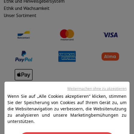
Ethik und Hinweisgebersystem
Ethik und Wachsamkeit
Unser Sortiment
Verkaufsbedingungen
Weitermachen ohne zu akzeptieren
Datenschutz
Wenn Sie auf „Alle Cookies akzeptieren“ klicken, stimmen
Sie der Speicherung von Cookies auf Ihrem Gerät zu, um
Disclaimer
die Websitenavigation zu verbessern, die Websitenutzung
Cookies
zu analysieren und unsere Marketingbemühungen zu
unterstützen.
SA HIFI international - 2 Rue Läiteschbaach, 5324