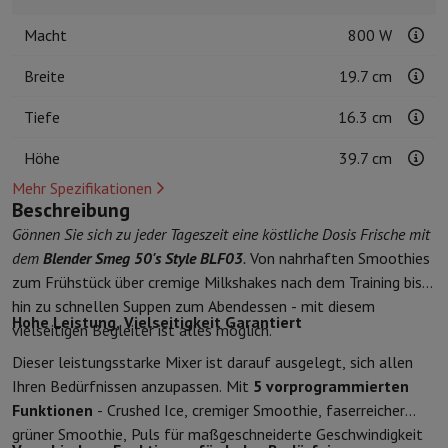
Kuechenzubehoer
Manik und Küchenhandschuhe
Thermometer zu
Macht
800 W
Küchenutensilien
Küchenmesser
Raspeln & Schälen
Kotelieren & 
Gebaeckutensilien
Muscheln
Breite
19.7 cm
Tischkultur
Besteck
Gläser
Service
Getränkezubehör
Kaffee & Tee
Wein
Karaffen & Becher
Tiefe
16.3 cm
Tischdekoration
Tischset
Aufbewahren
Brotkästen
Mülleimer
Höhe
39.7 cm
Pflege & Gesundheit
Mehr Spezifikationen
Zahnbürste
Elektrische Zahnbürste
Zahnbürstenzubehör
Beschreibung
Haarpflege
Haarglätter
Haartrockner
Lockenstab
Gebläsebürste
Dys
Gönnen Sie sich zu jeder Tageszeit eine köstliche Dosis Frische mit
Beauty
Gesichtspflege
Spiegel
Beauty-Accessoires
dem
Blender Smeg 50's Style BLF03
.
Von nahrhaften Smoothies
Rasur
Haarschneidemaschine
Elektrischer Rasierer
Bodygrooming
B
zum Frühstück über cremige Milkshakes nach dem Training bis
Haarentfernung
Ladyshave
Epiliergerät
Epilierer von gepulstem Li
hin zu schnellen Suppen zum Abendessen - mit diesem
Hohe Leistung, Vielseitigkeit Garantiert
Massage
Massage der Füße
Massage des Rückens
Nacken- und Sc
vielseitigen Begleiter ist alles möglich.
Wellness
Personenwaage
Blutdruckmessgerät
Kreislaufstimulator
Dieser leistungsstarke Mixer ist darauf ausgelegt, sich allen
Telefonie & Navigation
Ihren Bedürfnissen anzupassen. Mit
5 vorprogrammierten
Smartphones
Alle Smartphones
Apple iPhone
iPhone 17
iPhone Air
Funktionen
- Crushed Ice, cremiger Smoothie, faserreicher
Generalüberholte Smartphones
Generalüberholte Smartphones
Ge
grüner Smoothie, Puls für maßgeschneiderte Geschwindigkeit
Verbundene Uhren
Smartwatch
Apple Watch
Samsung Galaxy Watc