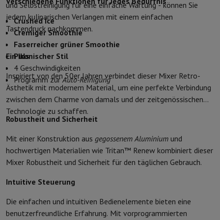
Verschiedene Funktionen für Jedes Bedürfnis
und Selbstreinigung für eine einfache Wartung - können Sie
Schutz
iPhone Hülle
Samsung Hülle
Universelle Schutzhülle
iPhone
jedem kulinarischen Verlangen mit einem einfachen
Crushed Ice
Nachladen
Powerbank
Ladegerät
Ladegeräte für das Auto
Apple L
Tastendruck nachkommen.
Cremiger Smoothie
Telefonie-Zubehör
Speicherkarte
Kabel
Autohalterung
Verschieden
Faserreicher grüner Smoothie
Zahlungsterminals
SumUp
Ein Ikonischer Stil
Puls
GSM
Alle GSM
Emporia GSM
GSM Nokia
4 Geschwindigkeiten
Festnetztelefone
Alle Festnetztelefone
Gigaset-Telefone
Inspiriert von den 50er Jahren verbindet dieser Mixer Retro-
Programm zur
Auto-Reinigung
Navigationssystem
Navigation Auto
Radarwarner Coyote
Fahrrad-
Ästhetik mit modernem Material, um eine perfekte Verbindung
Verschiedenes
Walkie-Talkies
Mobile Fotodrucker
zwischen dem Charme von damals und der zeitgenössischen
Computer & Büro
Technologie zu schaffen.
Laptop & Notebook
Laptop
Ultra-portabler Computer
2-in-1-Com
Robustheit und Sicherheit
Desktop-Computer
Desktop-Computer
All-in-One-Computer
Apple
Mit einer Konstruktion aus
gegossenem Aluminium
und
PC Gaming
Gaming-Bereich
Laptop Gaming
PC Gamer
PC RTX 50 Se
hochwertigen Materialien wie Tritan™ Renew kombiniert dieser
Tablette & E-Reader
Tablette
E-Reader
Apple iPad
Samsung Galax
Mixer Robustheit und Sicherheit für den täglichen Gebrauch.
Drucker & Scanner
Drucker
HP Instant Ink
Tintenstrahldrucker
Lase
Netzwerk
FRITZ!
IP-Kameras
Intuitive Steuerung
Peripheriegerät
PC-Bildschirm
Tastatur
Maus
PC-Headsets
Projekto
Arbeitsspeicher & Speicher
Festplatte
Solid State Drive (SSD)
Spei
Die einfachen und intuitiven Bedienelemente bieten eine
Software
Operating system
Andere
benutzerfreundliche Erfahrung. Mit vorprogrammierten