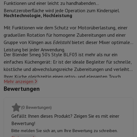
Zubehör
Bezüge, Taschen & Packtaschen
Tablet Hüllen
Ladegerät
Funktionen und einer leicht zu handhabenden
Fernsehen & Audio
Benutzeroberfläche wird jede Operation zum Kinderspiel.
Hochtechnologie, Hochleistung
Fernseher
Alle Fernseher
Fernseher Samsung
TV LG
TV Sony
TV Phil
Periphere Geräte
Heimkino
Soundbar
DVD- & Blu-ray-Player
Projek
Mit Funktionen wie dem Schutz vor Motorüberlastung, einer
Lautsprecher
Kabellose Lautsprecher
Hi-Fi-Lautsprecher
WiFi-Lau
graduellen Rotation für homogene Zubereitungen und einer
Kopfhörer & Ohrhörer
Alle Kopfhörer
Apple AirPods
In-Ear Kopfhör
Gruppe von Klingen aus
Edelstahl
bietet dieser Mixer optimale
Unterwegs
Tragbarer DVD-Player
Tragbarer CD-Player
Bluetooth-
Leistung bei jeder Anwendung.
Heim-Audio
Hifi-Anlage
Verstärker
Plattenspieler
CD-Spieler
Radios
Der Blender Smeg 50's Style BLF03 ist mehr als nur ein
Halterungen
Alle Medien
TV-Möbel
TV-Ständer
Ständer für Soundb
einfaches Küchengerät: Er ist der ideale Begleiter für schnelle,
Zubehör
Audio- & Videokabel
Audio Zubehör
TV-Zubehör
Diktierger
köstliche und abwechslungsreiche Zubereitungen und verleiht
Fotografie & Video
Ihrer Küche gleichzeitig einen retro- und eleganten Touch.
Mehr anzeigen
Digitalkamera
Spiegelreflexkamera
Hybrid-Kamera
High Zoom-Kam
Bewertungen
Beliebte Marken
Nikon Kamera
Sony Kamera
Sofortbildkameras
Instax-Kamera
Fotopapier instax
GoPro
GoPro-Kameras
GoPro Zubehör
(0 Bewertungen)
Video
Action Cam
Camcorder
Gefällt Ihnen dieses Produkt? Zeigen Sie es mit einer
Zubehör für Spiegelreflexkameras
Objektiv
Bewertung!
Zubehör
Speicherkarte
Kabel
Zubehör Action Cam
Stative & Dreibe
Bitte melden Sie sich an, um Ihre Bewertung zu schreiben.
Schutz- & Transporttaschen
Für Kameras