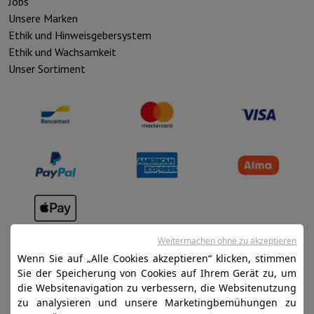
Jobs
Unsere Marken
Ethik und Hinweisgebersystem
Ethik und Wachsamkeit
Unser Sortiment
Verkaufsbedingungen
Weitermachen ohne zu akzeptieren
Datenschutz
Wenn Sie auf „Alle Cookies akzeptieren“ klicken, stimmen
Sie der Speicherung von Cookies auf Ihrem Gerät zu, um
Disclaimer
die Websitenavigation zu verbessern, die Websitenutzung
Cookies
zu analysieren und unsere Marketingbemühungen zu