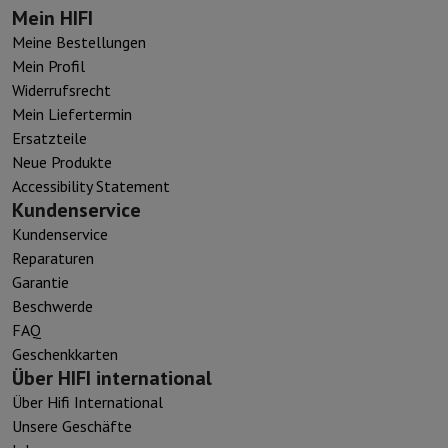
Mein HIFI
Bis zu drei Wochen Putzen mit einer einzigen Ladung
Meine Bestellungen
Mein Profil
Mit einem Hochleistungsakku genießen Sie
3 Wochen
Widerrufsrecht
regelmäßiges Zähneputzen
mit nur einer Akkuladung.
Mein Liefertermin
Ersatzteile
Neue Produkte
Accessibility Statement
Kundenservice
Kundenservice
Reparaturen
Garantie
Beschwerde
FAQ
Geschenkkarten
Über HIFI international
Über Hifi International
Unsere Geschäfte